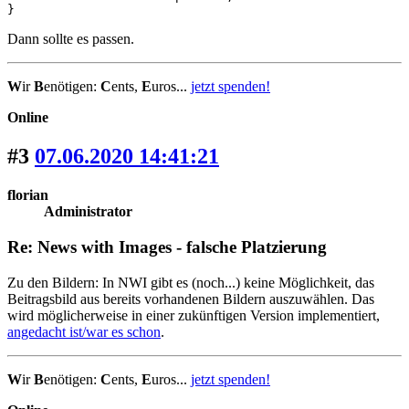
}
Dann sollte es passen.
W
ir
B
enötigen:
C
ents,
E
uros...
jetzt spenden!
Online
#3
07.06.2020 14:41:21
florian
Administrator
Re: News with Images - falsche Platzierung
Zu den Bildern: In NWI gibt es (noch...) keine Möglichkeit, das
Beitragsbild aus bereits vorhandenen Bildern auszuwählen. Das
wird möglicherweise in einer zukünftigen Version implementiert,
angedacht ist/war es schon
.
W
ir
B
enötigen:
C
ents,
E
uros...
jetzt spenden!