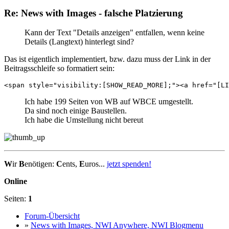
Re: News with Images - falsche Platzierung
Kann der Text "Details anzeigen" entfallen, wenn keine
Details (Langtext) hinterlegt sind?
Das ist eigentlich implementiert, bzw. dazu muss der Link in der
Beitragsschleife so formatiert sein:
<span style="visibility:[SHOW_READ_MORE];"><a href="[LI
Ich habe 199 Seiten von WB auf WBCE umgestellt.
Da sind noch einige Baustellen.
Ich habe die Umstellung nicht bereut
W
ir
B
enötigen:
C
ents,
E
uros...
jetzt spenden!
Online
Seiten:
1
Forum-Übersicht
»
News with Images, NWI Anywhere, NWI Blogmenu