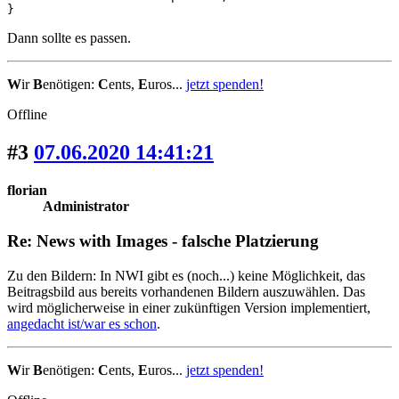
}
Dann sollte es passen.
W
ir
B
enötigen:
C
ents,
E
uros...
jetzt spenden!
Offline
#3
07.06.2020 14:41:21
florian
Administrator
Re: News with Images - falsche Platzierung
Zu den Bildern: In NWI gibt es (noch...) keine Möglichkeit, das
Beitragsbild aus bereits vorhandenen Bildern auszuwählen. Das
wird möglicherweise in einer zukünftigen Version implementiert,
angedacht ist/war es schon
.
W
ir
B
enötigen:
C
ents,
E
uros...
jetzt spenden!