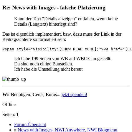
Re: News with Images - falsche Platzierung
Kann der Text "Details anzeigen" entfallen, wenn keine
Details (Langtext) hinterlegt sind?
Das ist eigentlich implementiert, bzw. dazu muss der Link in der
Beitragsschleife so formatiert sein:
<span style="visibility:[SHOW_READ_MORE];"><a href="[LI
Ich habe 199 Seiten von WB auf WBCE umgestellt.
Da sind noch einige Baustellen.
Ich habe die Umstellung nicht bereut
W
ir
B
enötigen:
C
ents,
E
uros...
jetzt spenden!
Offline
Seiten:
1
Forum-Übersicht
»
News with Images, NWI Anywhere, NWI Blogmenu