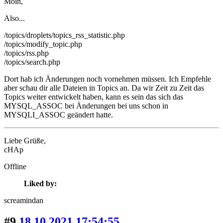
Moin,
Also...
/topics/droplets/topics_rss_statistic.php
/topics/modify_topic.php
/topics/rss.php
/topics/search.php
Dort hab ich Änderungen noch vornehmen müssen. Ich Empfehle
aber schau dir alle Dateien in Topics an. Da wir Zeit zu Zeit das
Topics weiter entwickelt haben, kann es sein das sich das
MYSQL_ASSOC bei Änderungen bei uns schon in
MYSQLI_ASSOC geändert hatte.
Liebe Grüße,
cHAp
Offline
Liked by:
screamindan
#9
18.10.2021 17:54:55