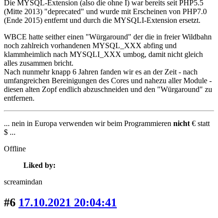
Die MYSQL-Extension (also die ohne I) war bereits seit PHP5.5
(Mitte 2013) "deprecated" und wurde mit Erscheinen von PHP7.0
(Ende 2015) entfernt und durch die MYSQLI-Extension ersetzt.
WBCE hatte seither einen "Würgaround" der die in freier Wildbahn
noch zahlreich vorhandenen MYSQL_XXX abfing und
klammheimlich nach MYSQLI_XXX umbog, damit nicht gleich
alles zusammen bricht.
Nach nunmehr knapp 6 Jahren fanden wir es an der Zeit - nach
umfangreichen Bereinigungen des Cores und nahezu aller Module -
diesen alten Zopf endlich abzuschneiden und den "Würgaround" zu
entfernen.
... nein in Europa verwenden wir beim Programmieren
nicht
€ statt
$ ...
Offline
Liked by:
screamindan
#6
17.10.2021 20:04:41