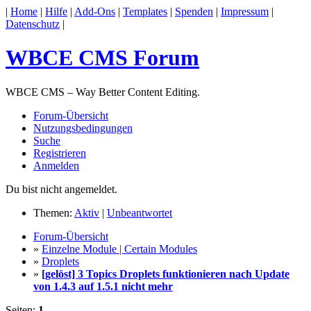
|
Home
|
Hilfe
|
Add-Ons
|
Templates
|
Spenden
|
Impressum
|
Datenschutz
|
WBCE CMS Forum
WBCE CMS – Way Better Content Editing.
Forum-Übersicht
Nutzungsbedingungen
Suche
Registrieren
Anmelden
Du bist nicht angemeldet.
Themen:
Aktiv
|
Unbeantwortet
Forum-Übersicht
»
Einzelne Module | Certain Modules
»
Droplets
»
[gelöst] 3 Topics Droplets funktionieren nach Update
von 1.4.3 auf 1.5.1 nicht mehr
Seiten:
1