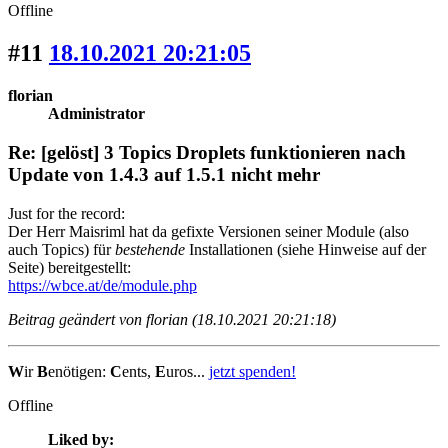
Offline
#11
18.10.2021 20:21:05
florian
Administrator
Re: [gelöst] 3 Topics Droplets funktionieren nach
Update von 1.4.3 auf 1.5.1 nicht mehr
Just for the record:
Der Herr Maisriml hat da gefixte Versionen seiner Module (also
auch Topics) für
bestehende
Installationen (siehe Hinweise auf der
Seite) bereitgestellt:
https://wbce.at/de/module.php
Beitrag geändert von florian (18.10.2021 20:21:18)
W
ir
B
enötigen:
C
ents,
E
uros...
jetzt spenden!
Offline
Liked by: