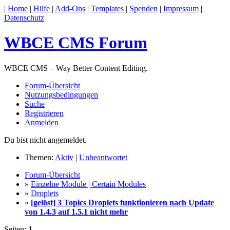
|
Home
|
Hilfe
|
Add-Ons
|
Templates
|
Spenden
|
Impressum
|
Datenschutz
|
WBCE CMS Forum
WBCE CMS – Way Better Content Editing.
Forum-Übersicht
Nutzungsbedingungen
Suche
Registrieren
Anmelden
Du bist nicht angemeldet.
Themen:
Aktiv
|
Unbeantwortet
Forum-Übersicht
»
Einzelne Module | Certain Modules
»
Droplets
»
[gelöst] 3 Topics Droplets funktionieren nach Update
von 1.4.3 auf 1.5.1 nicht mehr
Seiten:
1