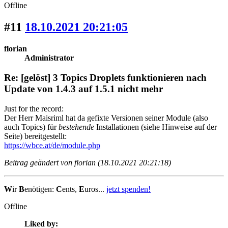
Offline
#11
18.10.2021 20:21:05
florian
Administrator
Re: [gelöst] 3 Topics Droplets funktionieren nach
Update von 1.4.3 auf 1.5.1 nicht mehr
Just for the record:
Der Herr Maisriml hat da gefixte Versionen seiner Module (also
auch Topics) für
bestehende
Installationen (siehe Hinweise auf der
Seite) bereitgestellt:
https://wbce.at/de/module.php
Beitrag geändert von florian (18.10.2021 20:21:18)
W
ir
B
enötigen:
C
ents,
E
uros...
jetzt spenden!
Offline
Liked by: