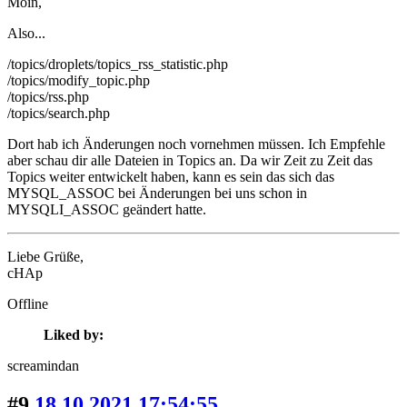
Moin,
Also...
/topics/droplets/topics_rss_statistic.php
/topics/modify_topic.php
/topics/rss.php
/topics/search.php
Dort hab ich Änderungen noch vornehmen müssen. Ich Empfehle
aber schau dir alle Dateien in Topics an. Da wir Zeit zu Zeit das
Topics weiter entwickelt haben, kann es sein das sich das
MYSQL_ASSOC bei Änderungen bei uns schon in
MYSQLI_ASSOC geändert hatte.
Liebe Grüße,
cHAp
Offline
Liked by:
screamindan
#9
18.10.2021 17:54:55