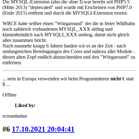
Die MYSQL-Extension (also die ohne I) war bereits seit PHP5.5
(Mitte 2013) "deprecated" und wurde mit Erscheinen von PHP7.0
(Ende 2015) entfernt und durch die MYSQLI-Extension ersetzt.
WBCE hatte seither einen "Würgaround" der die in freier Wildbahn
noch zahlreich vorhandenen MYSQL_XXX abfing und
klammheimlich nach MYSQLI_XXX umbog, damit nicht gleich
alles zusammen bricht.
Nach nunmehr knapp 6 Jahren fanden wir es an der Zeit - nach
umfangreichen Bereinigungen des Cores und nahezu aller Module -
diesen alten Zopf endlich abzuschneiden und den "Würgaround" zu
entfernen.
... nein in Europa verwenden wir beim Programmieren
nicht
€ statt
$ ...
Offline
Liked by:
screamindan
#6
17.10.2021 20:04:41