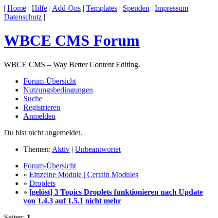
|
Home
|
Hilfe
|
Add-Ons
|
Templates
|
Spenden
|
Impressum
|
Datenschutz
|
WBCE CMS Forum
WBCE CMS – Way Better Content Editing.
Forum-Übersicht
Nutzungsbedingungen
Suche
Registrieren
Anmelden
Du bist nicht angemeldet.
Themen:
Aktiv
|
Unbeantwortet
Forum-Übersicht
»
Einzelne Module | Certain Modules
»
Droplets
»
[gelöst] 3 Topics Droplets funktionieren nach Update
von 1.4.3 auf 1.5.1 nicht mehr
Seiten:
1