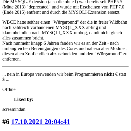
Die MYSQL-Extension (also die ohne I) war bereits seit PHP5.5
(Mitte 2013) "deprecated" und wurde mit Erscheinen von PHP7.0
(Ende 2015) entfernt und durch die MYSQLI-Extension ersetzt.
WBCE hatte seither einen "Würgaround" der die in freier Wildbahn
noch zahlreich vorhandenen MYSQL_XXX abfing und
klammheimlich nach MYSQLI_XXX umbog, damit nicht gleich
alles zusammen bricht.
Nach nunmehr knapp 6 Jahren fanden wir es an der Zeit - nach
umfangreichen Bereinigungen des Cores und nahezu aller Module -
diesen alten Zopf endlich abzuschneiden und den "Würgaround" zu
entfernen.
... nein in Europa verwenden wir beim Programmieren
nicht
€ statt
$ ...
Offline
Liked by:
screamindan
#6
17.10.2021 20:04:41