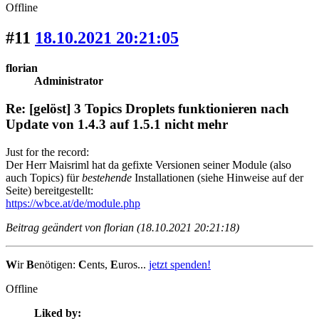
Offline
#11
18.10.2021 20:21:05
florian
Administrator
Re: [gelöst] 3 Topics Droplets funktionieren nach
Update von 1.4.3 auf 1.5.1 nicht mehr
Just for the record:
Der Herr Maisriml hat da gefixte Versionen seiner Module (also
auch Topics) für
bestehende
Installationen (siehe Hinweise auf der
Seite) bereitgestellt:
https://wbce.at/de/module.php
Beitrag geändert von florian (18.10.2021 20:21:18)
W
ir
B
enötigen:
C
ents,
E
uros...
jetzt spenden!
Offline
Liked by: