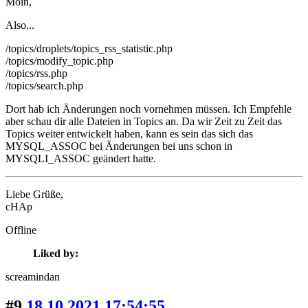
Moin,
Also...
/topics/droplets/topics_rss_statistic.php
/topics/modify_topic.php
/topics/rss.php
/topics/search.php
Dort hab ich Änderungen noch vornehmen müssen. Ich Empfehle
aber schau dir alle Dateien in Topics an. Da wir Zeit zu Zeit das
Topics weiter entwickelt haben, kann es sein das sich das
MYSQL_ASSOC bei Änderungen bei uns schon in
MYSQLI_ASSOC geändert hatte.
Liebe Grüße,
cHAp
Offline
Liked by:
screamindan
#9
18.10.2021 17:54:55