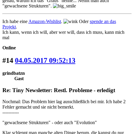
genau, warum ich das "Graus" nenne... Nennt man auch
"gewachsene Strukturen".
Ich habe eine
Amazon-Wishlist
.
Oder
spende an das
Projekt
.
Ich kann, wenn ich will, aber wer will, dass ich muss, kann mich
mal
Online
#14
04.05.2017 09:52:13
grindbatzn
Gast
Re: Tiny Newsletter: Restl. Probleme - erledigt
Nochmal: Das Problem hier lag ausschließlich bei mir. Ich habe 2
Fehler gemacht und sie nicht bemerkt.
-----------
"gewachsene Strukturen" - oder auch "Evolution"
Klar schleppt man manche alten Dinge herum, die kannst du nur