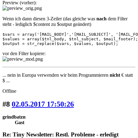
Preview (vorher):
Wenn ich dann diesen 3-Zeiler (das gleiche was
nach
dem Filter
steht - lediglich $content zu $output geändert)
$vars = array('[MAIL_BODY]','[MAIL_SUBJECT]', '[MAIL_FO
$values = array($tnl_body, $tnl_subject, $mail_footer);

$output = str_replace($vars, $values, $output);
vor den Filter kopiere:
... nein in Europa verwenden wir beim Programmieren
nicht
€ statt
$ ...
Offline
#8
02.05.2017 17:50:26
grindbatzn
Gast
Re: Tiny Newsletter: Restl. Probleme - erledigt