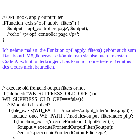
// OPF hook, apply outputfilter
if(function_exists('opf_apply_filters')) {
$output = opf_controller('page', $output);
//echo '<p>opf_controller page</p>';
}
Ich nehme mal an, die Funktion opf_apply_filters() gehört auch zum
Dashboard. Möglicherweise könnte man sie also auch im ersten
Code-Abschnitt unterbringen. Das kann ich ohne tiefere Kenntnis
des Codes nicht beurteilen.
// execute old frontend output filters or not
if (!defined("WB_SUPPRESS_OLD_OPF") or
WB_SUPPRESS_OLD_OPF===false){
// Module is installed?
if (file_exists(WB_PATH . '/modules/output_filter/index.php')) {
include_once WB_PATH . '/modules/output_filter/index.php';
if (function_exists('executeFrontendOutputFilter')) {
$output = executeFrontendOutputFilter($output);
//echo '<p>executeFrontendOutputFilter</p>';
}