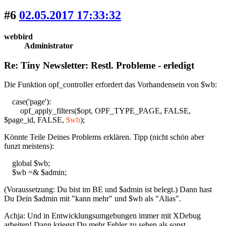
#6
02.05.2017 17:33:32
webbird
Administrator
Re: Tiny Newsletter: Restl. Probleme - erledigt
Die Funktion opf_controller erfordert das Vorhandensein von $wb:
case('page'):
opf_apply_filters($opt, OPF_TYPE_PAGE, FALSE,
$page_id, FALSE,
$wb
);
Könnte Teile Deines Problems erklären. Tipp (nicht schön aber
funzt meistens):
global $wb;
$wb =& $admin;
(Voraussetzung: Du bist im BE und $admin ist belegt.) Dann hast
Du Dein $admin mit "kann mehr" und $wb als "Alias".
Achja: Und in Entwicklungsumgebungen immer mit XDebug
arbeiten! Dann kriegst Du mehr Fehler zu sehen als sonst.