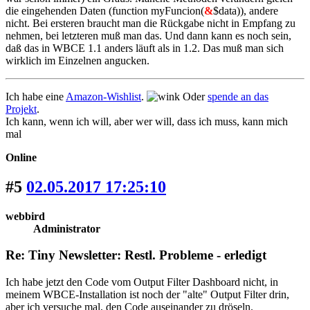
die eingehenden Daten (function myFuncion(
&
$data)), andere
nicht. Bei ersteren braucht man die Rückgabe nicht in Empfang zu
nehmen, bei letzteren muß man das. Und dann kann es noch sein,
daß das in WBCE 1.1 anders läuft als in 1.2. Das muß man sich
wirklich im Einzelnen angucken.
Ich habe eine
Amazon-Wishlist
.
Oder
spende an das
Projekt
.
Ich kann, wenn ich will, aber wer will, dass ich muss, kann mich
mal
Online
#5
02.05.2017 17:25:10
webbird
Administrator
Re: Tiny Newsletter: Restl. Probleme - erledigt
Ich habe jetzt den Code vom Output Filter Dashboard nicht, in
meinem WBCE-Installation ist noch der "alte" Output Filter drin,
aber ich versuche mal, den Code auseinander zu dröseln.