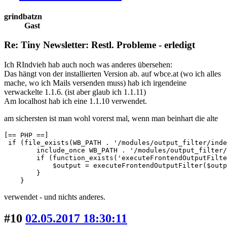
grindbatzn
Gast
Re: Tiny Newsletter: Restl. Probleme - erledigt
Ich RIndvieh hab auch noch was anderes übersehen:
Das hängt von der installierten Version ab. auf wbce.at (wo ich alles
mache, wo ich Mails versenden muss) hab ich irgendeine
verwackelte 1.1.6. (ist aber glaub ich 1.1.11)
Am localhost hab ich eine 1.1.10 verwendet.
am sichersten ist man wohl vorerst mal, wenn man beinhart die alte
[== PHP ==]

 if (file_exists(WB_PATH . '/modules/output_filter/inde
        include_once WB_PATH . '/modules/output_filter/
        if (function_exists('executeFrontendOutputFilte
            $output = executeFrontendOutputFilter($outp
        }

    }
verwendet - und nichts anderes.
#10
02.05.2017 18:30:11