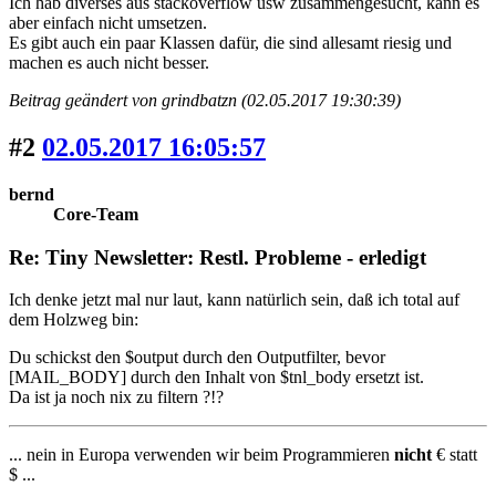
Ich hab diverses aus stackoverflow usw zusammengesucht, kann es
aber einfach nicht umsetzen.
Es gibt auch ein paar Klassen dafür, die sind allesamt riesig und
machen es auch nicht besser.
Beitrag geändert von grindbatzn (02.05.2017 19:30:39)
#2
02.05.2017 16:05:57
bernd
Core-Team
Re: Tiny Newsletter: Restl. Probleme - erledigt
Ich denke jetzt mal nur laut, kann natürlich sein, daß ich total auf
dem Holzweg bin:
Du schickst den $output durch den Outputfilter, bevor
[MAIL_BODY] durch den Inhalt von $tnl_body ersetzt ist.
Da ist ja noch nix zu filtern ?!?
... nein in Europa verwenden wir beim Programmieren
nicht
€ statt
$ ...