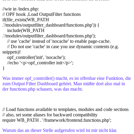
//wie in /index.php:
// OPF hook ,Load OutputFilter functions
if(file_exists(WB_PATH
.'/modules/outputfilter_dashboard/functions.php')) {
include(WB_PATH
.'/modules/outputfilter_dashboard/functions.php');
// use 'cache' instead of 'nocache' to enable page-cache.
// Do not use 'cache' in case you use dynamic contents (e.g.
snippets)!
opf_controller('init', 'nocache');
//echo '<p>opf_controller init</p>';
}
Was immer opf_controller() macht, es ist offenbar eine Funktion, die
zum Output Filter Dashboard gehört. Man müßte dort also mal in
der functions.php schauen, was das macht.
// Load functions available to templates, modules and code sections
// also, set some aliases for backward compatibility
require WB_PATH . '/framework/frontend.functions.php';
Warum das an dieser Stelle aufgerufen wird ist mir nicht klar.