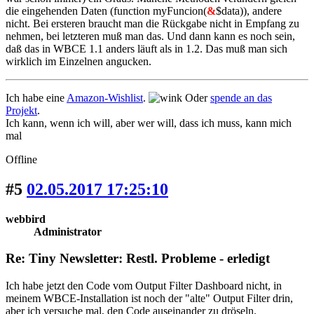
die eingehenden Daten (function myFuncion(
&
$data)), andere
nicht. Bei ersteren braucht man die Rückgabe nicht in Empfang zu
nehmen, bei letzteren muß man das. Und dann kann es noch sein,
daß das in WBCE 1.1 anders läuft als in 1.2. Das muß man sich
wirklich im Einzelnen angucken.
Ich habe eine
Amazon-Wishlist
.
Oder
spende an das
Projekt
.
Ich kann, wenn ich will, aber wer will, dass ich muss, kann mich
mal
Offline
#5
02.05.2017 17:25:10
webbird
Administrator
Re: Tiny Newsletter: Restl. Probleme - erledigt
Ich habe jetzt den Code vom Output Filter Dashboard nicht, in
meinem WBCE-Installation ist noch der "alte" Output Filter drin,
aber ich versuche mal, den Code auseinander zu dröseln.