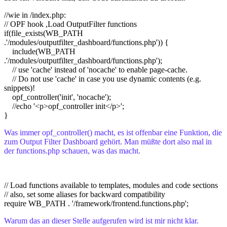
//wie in /index.php:
// OPF hook ,Load OutputFilter functions
if(file_exists(WB_PATH
.'/modules/outputfilter_dashboard/functions.php')) {
include(WB_PATH
.'/modules/outputfilter_dashboard/functions.php');
// use 'cache' instead of 'nocache' to enable page-cache.
// Do not use 'cache' in case you use dynamic contents (e.g.
snippets)!
opf_controller('init', 'nocache');
//echo '<p>opf_controller init</p>';
}
Was immer opf_controller() macht, es ist offenbar eine Funktion, die
zum Output Filter Dashboard gehört. Man müßte dort also mal in
der functions.php schauen, was das macht.
// Load functions available to templates, modules and code sections
// also, set some aliases for backward compatibility
require WB_PATH . '/framework/frontend.functions.php';
Warum das an dieser Stelle aufgerufen wird ist mir nicht klar.