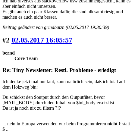
Ich hab diverses aus stackoverflow usw zusammengesucht, kann es
aber einfach nicht umsetzen.
Es gibt auch ein paar Klassen dafür, die sind allesamt riesig und
machen es auch nicht besser.
Beitrag geändert von grindbatzn (02.05.2017 19:30:39)
#2
02.05.2017 16:05:57
bernd
Core-Team
Re: Tiny Newsletter: Restl. Probleme - erledigt
Ich denke jetzt mal nur laut, kann natürlich sein, daß ich total auf
dem Holzweg bin:
Du schickst den $output durch den Outputfilter, bevor
[MAIL_BODY] durch den Inhalt von $tnl_body ersetzt ist.
Da ist ja noch nix zu filtern ?!?
... nein in Europa verwenden wir beim Programmieren
nicht
€ statt
$ ...