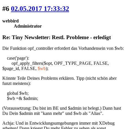
#6
02.05.2017 17:33:32
webbird
Administrator
Re: Tiny Newsletter: Restl. Probleme - erledigt
Die Funktion opf_controller erfordert das Vorhandensein von $wb:
case('page'):
opf_apply_filters($opt, OPF_TYPE_PAGE, FALSE,
$page_id, FALSE,
$wb
);
Könnte Teile Deines Problems erklären. Tipp (nicht schön aber
funzt meistens):
global $wb;
$wb =& $admin;
(Voraussetzung: Du bist im BE und $admin ist belegt.) Dann hast
Du Dein $admin mit "kann mehr" und $wb als "Alias".
Achja: Und in Entwicklungsumgebungen immer mit XDebug
arbeiten! Dann kriegst Du mehr Fehler zu sehen als sonst.