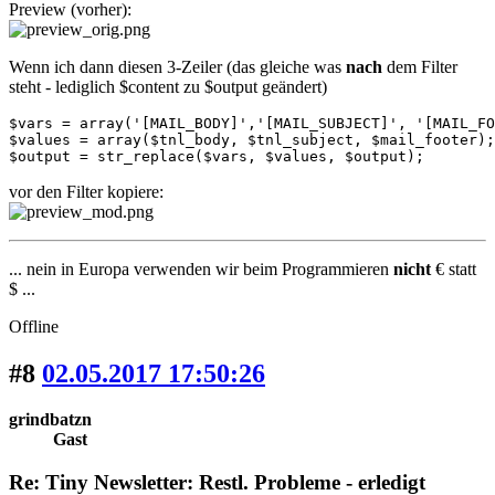
Preview (vorher):
Wenn ich dann diesen 3-Zeiler (das gleiche was
nach
dem Filter
steht - lediglich $content zu $output geändert)
$vars = array('[MAIL_BODY]','[MAIL_SUBJECT]', '[MAIL_FO
$values = array($tnl_body, $tnl_subject, $mail_footer);

$output = str_replace($vars, $values, $output);
vor den Filter kopiere:
... nein in Europa verwenden wir beim Programmieren
nicht
€ statt
$ ...
Offline
#8
02.05.2017 17:50:26
grindbatzn
Gast
Re: Tiny Newsletter: Restl. Probleme - erledigt