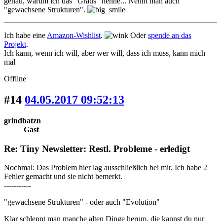
genau, warum ich das "Graus" nenne... Nennt man auch
"gewachsene Strukturen".
Ich habe eine
Amazon-Wishlist
.
Oder
spende an das
Projekt
.
Ich kann, wenn ich will, aber wer will, dass ich muss, kann mich
mal
Offline
#14
04.05.2017 09:52:13
grindbatzn
Gast
Re: Tiny Newsletter: Restl. Probleme - erledigt
Nochmal: Das Problem hier lag ausschließlich bei mir. Ich habe 2
Fehler gemacht und sie nicht bemerkt.
-----------
"gewachsene Strukturen" - oder auch "Evolution"
Klar schleppt man manche alten Dinge herum, die kannst du nur