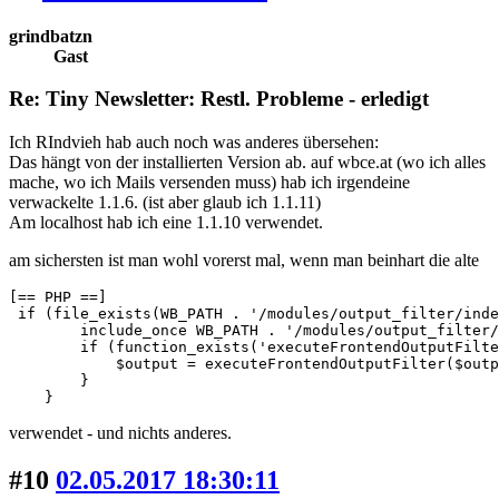
grindbatzn
Gast
Re: Tiny Newsletter: Restl. Probleme - erledigt
Ich RIndvieh hab auch noch was anderes übersehen:
Das hängt von der installierten Version ab. auf wbce.at (wo ich alles
mache, wo ich Mails versenden muss) hab ich irgendeine
verwackelte 1.1.6. (ist aber glaub ich 1.1.11)
Am localhost hab ich eine 1.1.10 verwendet.
am sichersten ist man wohl vorerst mal, wenn man beinhart die alte
[== PHP ==]

 if (file_exists(WB_PATH . '/modules/output_filter/inde
        include_once WB_PATH . '/modules/output_filter/
        if (function_exists('executeFrontendOutputFilte
            $output = executeFrontendOutputFilter($outp
        }

    }
verwendet - und nichts anderes.
#10
02.05.2017 18:30:11