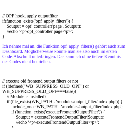
// OPF hook, apply outputfilter
if(function_exists('opf_apply_filters')) {
$output = opf_controller('page', $output);
//echo '<p>opf_controller page</p>';
}
Ich nehme mal an, die Funktion opf_apply_filters() gehört auch zum
Dashboard. Möglicherweise könnte man sie also auch im ersten
Code-Abschnitt unterbringen. Das kann ich ohne tiefere Kenntnis
des Codes nicht beurteilen.
// execute old frontend output filters or not
if (!defined("WB_SUPPRESS_OLD_OPF") or
WB_SUPPRESS_OLD_OPF===false){
// Module is installed?
if (file_exists(WB_PATH . '/modules/output_filter/index.php')) {
include_once WB_PATH . '/modules/output_filter/index.php';
if (function_exists('executeFrontendOutputFilter')) {
$output = executeFrontendOutputFilter($output);
//echo '<p>executeFrontendOutputFilter</p>';
}