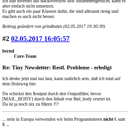
Ich hab diverses aus stackoverflow usw zusammengesucht, kann es
aber einfach nicht umsetzen.
Es gibt auch ein paar Klassen dafür, die sind allesamt riesig und
machen es auch nicht besser.
Beitrag geändert von grindbatzn (02.05.2017 19:30:39)
#2
02.05.2017 16:05:57
bernd
Core-Team
Re: Tiny Newsletter: Restl. Probleme - erledigt
Ich denke jetzt mal nur laut, kann natürlich sein, daß ich total auf
dem Holzweg bin:
Du schickst den $output durch den Outputfilter, bevor
[MAIL_BODY] durch den Inhalt von $tnl_body ersetzt ist.
Da ist ja noch nix zu filtern ?!?
... nein in Europa verwenden wir beim Programmieren
nicht
€ statt
$ ...