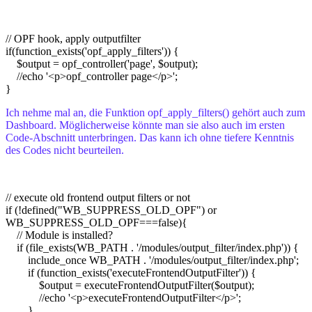
// OPF hook, apply outputfilter
if(function_exists('opf_apply_filters')) {
$output = opf_controller('page', $output);
//echo '<p>opf_controller page</p>';
}
Ich nehme mal an, die Funktion opf_apply_filters() gehört auch zum
Dashboard. Möglicherweise könnte man sie also auch im ersten
Code-Abschnitt unterbringen. Das kann ich ohne tiefere Kenntnis
des Codes nicht beurteilen.
// execute old frontend output filters or not
if (!defined("WB_SUPPRESS_OLD_OPF") or
WB_SUPPRESS_OLD_OPF===false){
// Module is installed?
if (file_exists(WB_PATH . '/modules/output_filter/index.php')) {
include_once WB_PATH . '/modules/output_filter/index.php';
if (function_exists('executeFrontendOutputFilter')) {
$output = executeFrontendOutputFilter($output);
//echo '<p>executeFrontendOutputFilter</p>';
}