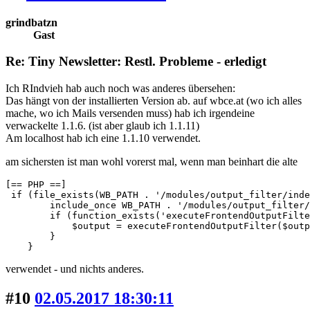
grindbatzn
Gast
Re: Tiny Newsletter: Restl. Probleme - erledigt
Ich RIndvieh hab auch noch was anderes übersehen:
Das hängt von der installierten Version ab. auf wbce.at (wo ich alles
mache, wo ich Mails versenden muss) hab ich irgendeine
verwackelte 1.1.6. (ist aber glaub ich 1.1.11)
Am localhost hab ich eine 1.1.10 verwendet.
am sichersten ist man wohl vorerst mal, wenn man beinhart die alte
[== PHP ==]

 if (file_exists(WB_PATH . '/modules/output_filter/inde
        include_once WB_PATH . '/modules/output_filter/
        if (function_exists('executeFrontendOutputFilte
            $output = executeFrontendOutputFilter($outp
        }

    }
verwendet - und nichts anderes.
#10
02.05.2017 18:30:11