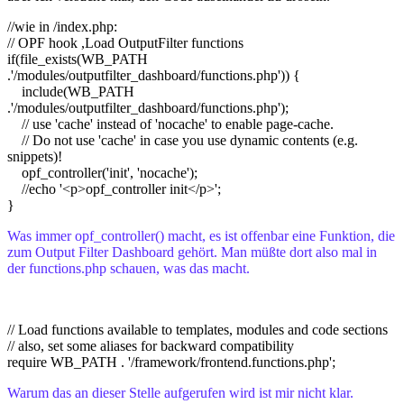
//wie in /index.php:
// OPF hook ,Load OutputFilter functions
if(file_exists(WB_PATH
.'/modules/outputfilter_dashboard/functions.php')) {
include(WB_PATH
.'/modules/outputfilter_dashboard/functions.php');
// use 'cache' instead of 'nocache' to enable page-cache.
// Do not use 'cache' in case you use dynamic contents (e.g.
snippets)!
opf_controller('init', 'nocache');
//echo '<p>opf_controller init</p>';
}
Was immer opf_controller() macht, es ist offenbar eine Funktion, die
zum Output Filter Dashboard gehört. Man müßte dort also mal in
der functions.php schauen, was das macht.
// Load functions available to templates, modules and code sections
// also, set some aliases for backward compatibility
require WB_PATH . '/framework/frontend.functions.php';
Warum das an dieser Stelle aufgerufen wird ist mir nicht klar.