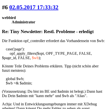
#6
02.05.2017 17:33:32
webbird
Administrator
Re: Tiny Newsletter: Restl. Probleme - erledigt
Die Funktion opf_controller erfordert das Vorhandensein von $wb:
case('page'):
opf_apply_filters($opt, OPF_TYPE_PAGE, FALSE,
$page_id, FALSE,
$wb
);
Könnte Teile Deines Problems erklären. Tipp (nicht schön aber
funzt meistens):
global $wb;
$wb =& $admin;
(Voraussetzung: Du bist im BE und $admin ist belegt.) Dann hast
Du Dein $admin mit "kann mehr" und $wb als "Alias".
Achja: Und in Entwicklungsumgebungen immer mit XDebug
arbeiten! Dann kriegst Du mehr Fehler zu sehen als sonst.