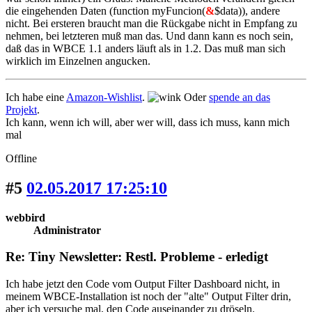
die eingehenden Daten (function myFuncion(
&
$data)), andere
nicht. Bei ersteren braucht man die Rückgabe nicht in Empfang zu
nehmen, bei letzteren muß man das. Und dann kann es noch sein,
daß das in WBCE 1.1 anders läuft als in 1.2. Das muß man sich
wirklich im Einzelnen angucken.
Ich habe eine
Amazon-Wishlist
.
Oder
spende an das
Projekt
.
Ich kann, wenn ich will, aber wer will, dass ich muss, kann mich
mal
Offline
#5
02.05.2017 17:25:10
webbird
Administrator
Re: Tiny Newsletter: Restl. Probleme - erledigt
Ich habe jetzt den Code vom Output Filter Dashboard nicht, in
meinem WBCE-Installation ist noch der "alte" Output Filter drin,
aber ich versuche mal, den Code auseinander zu dröseln.