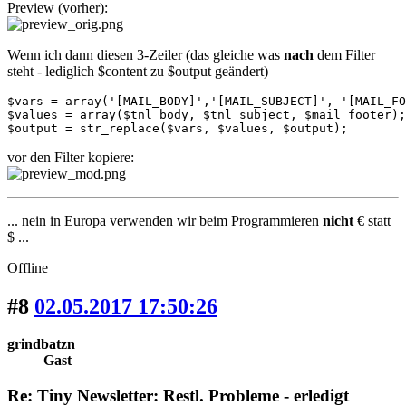
Preview (vorher):
Wenn ich dann diesen 3-Zeiler (das gleiche was
nach
dem Filter
steht - lediglich $content zu $output geändert)
$vars = array('[MAIL_BODY]','[MAIL_SUBJECT]', '[MAIL_FO
$values = array($tnl_body, $tnl_subject, $mail_footer);

$output = str_replace($vars, $values, $output);
vor den Filter kopiere:
... nein in Europa verwenden wir beim Programmieren
nicht
€ statt
$ ...
Offline
#8
02.05.2017 17:50:26
grindbatzn
Gast
Re: Tiny Newsletter: Restl. Probleme - erledigt