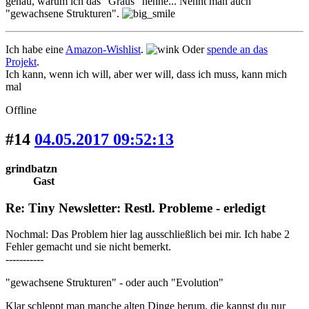
genau, warum ich das "Graus" nenne... Nennt man auch
"gewachsene Strukturen".
Ich habe eine
Amazon-Wishlist
.
Oder
spende an das
Projekt
.
Ich kann, wenn ich will, aber wer will, dass ich muss, kann mich
mal
Offline
#14
04.05.2017 09:52:13
grindbatzn
Gast
Re: Tiny Newsletter: Restl. Probleme - erledigt
Nochmal: Das Problem hier lag ausschließlich bei mir. Ich habe 2
Fehler gemacht und sie nicht bemerkt.
-----------
"gewachsene Strukturen" - oder auch "Evolution"
Klar schleppt man manche alten Dinge herum, die kannst du nur