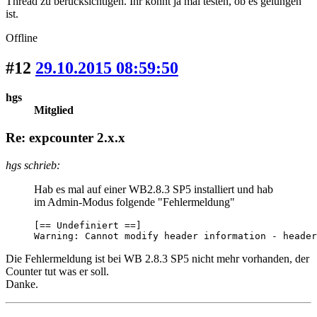
Thread zu berücksichtigen. Ihr könnt ja mal testen, ob es gelungen
ist.
Offline
#12
29.10.2015 08:59:50
hgs
Mitglied
Re: expcounter 2.x.x
hgs schrieb:
Hab es mal auf einer WB2.8.3 SP5 installiert und hab
im Admin-Modus folgende "Fehlermeldung"
[== Undefiniert ==]

Warning: Cannot modify header information - header
Die Fehlermeldung ist bei WB 2.8.3 SP5 nicht mehr vorhanden, der
Counter tut was er soll.
Danke.