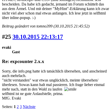
bescheiden. Da habe ich gedacht, jemand im Forum schüttelt das
aus dem Ärmel. Und mit deiner "MyHint"-Erklärung kann ich zwar
nicht viel aber schon mal etwas anfangen. Ich lese jetzt in selfhtml
über inline-popup. :-)
Beitrag geändert von tomno399 (30.10.2015 21:45:52)
#25
30.10.2015 22:13:17
evaki
Gast
Re: expcounter 2.x.x
Sorry, die info.png hatte ich tatsächlich übersehen, und anscheined
auch mehrfach.
"nicht verstanden" war etwas unglücklich, meinte übersehen/
überlesen. Sowas kann halt mal passieren. Ich frage lieber einmal
mehr nach, statt in den Wald zu laufen
selfhtml ist ne gute Anlaufstelle, prima.
MfG. Evaki
Seiten:
1
2
3
Nächste