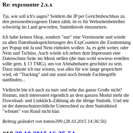
Re: expcounter 2.x.x
Tja, wie soll ich's sagen? Seitdem die IP per Gerichtsbeschluss zu
den personenbezogenen Daten zählt, ist es für Webseitenbetreiber
schwierig im Land geworden, Statistiktools einzusetzen.
Ich habe keinen Shop, sondern "nur" eine Vereinsseite und würde
zu allen Datenbankspeicherungen des ExpCounters die Zustimmung
per Popup mit Ja und Nein einholen wollen: Ja, es geht weiter, oder
Nein und Tschüss. Auch würde ich neben dem Impressum eine
Datenschutz-Seite ins Menü stellen (die man wohl sowieso erstellen
sollte gem. § 13 TMG), um vor Abmahnhaien geschützt zu sein.
Dazu müsste ich nur wissen, was alles für wie lange gespeichert
wird, ob "Tracking" und mir sonst noch fremde Fachbegriffe
stattfinden...
Vielleicht bin ich auch zu naiv und sehe das ganze Große nicht?
Hmmm, mich interessiert eigentlich an dem ganzen Modul mehr die
Download- und Linkklick-Zählung als die übrige Statistik. Und mir
ist der datenschutzrechtliche Unterschied zu dem Statistiktool
"wbstats" von Ruud nicht klar.
Beitrag geändert von tomno399 (28.10.2015 14:36:56)