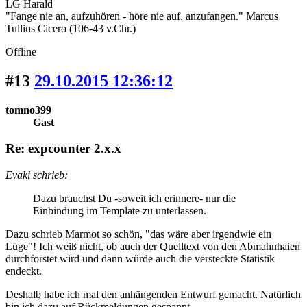
LG Harald
"Fange nie an, aufzuhören - höre nie auf, anzufangen." Marcus
Tullius Cicero (106-43 v.Chr.)
Offline
#13
29.10.2015 12:36:12
tomno399
Gast
Re: expcounter 2.x.x
Evaki schrieb:
Dazu brauchst Du -soweit ich erinnere- nur die
Einbindung im Template zu unterlassen.
Dazu schrieb Marmot so schön, "das wäre aber irgendwie ein
Lüge"! Ich weiß nicht, ob auch der Quelltext von den Abmahnhaien
durchforstet wird und dann würde auch die versteckte Statistik
endeckt.
Deshalb habe ich mal den anhängenden Entwurf gemacht. Natürlich
bin ich dazu auf Rückmeldungen gespannt.