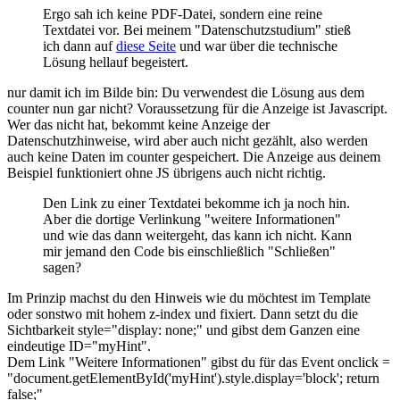
Ergo sah ich keine PDF-Datei, sondern eine reine
Textdatei vor. Bei meinem "Datenschutzstudium" stieß
ich dann auf
diese Seite
und war über die technische
Lösung hellauf begeistert.
nur damit ich im Bilde bin: Du verwendest die Lösung aus dem
counter nun gar nicht? Voraussetzung für die Anzeige ist Javascript.
Wer das nicht hat, bekommt keine Anzeige der
Datenschutzhinweise, wird aber auch nicht gezählt, also werden
auch keine Daten im counter gespeichert. Die Anzeige aus deinem
Beispiel funktioniert ohne JS übrigens auch nicht richtig.
Den Link zu einer Textdatei bekomme ich ja noch hin.
Aber die dortige Verlinkung "weitere Informationen"
und wie das dann weitergeht, das kann ich nicht. Kann
mir jemand den Code bis einschließlich "Schließen"
sagen?
Im Prinzip machst du den Hinweis wie du möchtest im Template
oder sonstwo mit hohem z-index und fixiert. Dann setzt du die
Sichtbarkeit style="display: none;" und gibst dem Ganzen eine
eindeutige ID="myHint".
Dem Link "Weitere Informationen" gibst du für das Event onclick =
"document.getElementById('myHint').style.display='block'; return
false;"