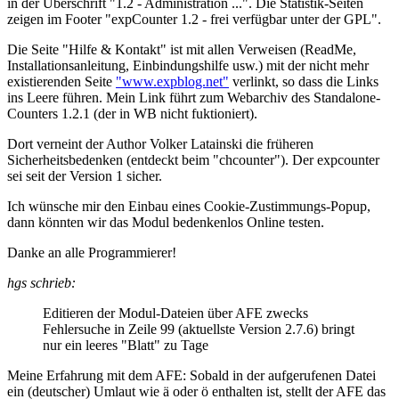
in der Überschrift "1.2 - Administration ...". Die Statistik-Seiten
zeigen im Footer "expCounter 1.2 - frei verfügbar unter der GPL".
Die Seite "Hilfe & Kontakt" ist mit allen Verweisen (ReadMe,
Installationsanleitung, Einbindungshilfe usw.) mit der nicht mehr
existierenden Seite
"www.expblog.net"
verlinkt, so dass die Links
ins Leere führen. Mein Link führt zum Webarchiv des Standalone-
Counters 1.2.1 (der in WB nicht fuktioniert).
Dort verneint der Author Volker Latainski die früheren
Sicherheitsbedenken (entdeckt beim "chcounter"). Der expcounter
sei seit der Version 1 sicher.
Ich wünsche mir den Einbau eines Cookie-Zustimmungs-Popup,
dann könnten wir das Modul bedenkenlos Online testen.
Danke an alle Programmierer!
hgs schrieb:
Editieren der Modul-Dateien über AFE zwecks
Fehlersuche in Zeile 99 (aktuellste Version 2.7.6) bringt
nur ein leeres "Blatt" zu Tage
Meine Erfahrung mit dem AFE: Sobald in der aufgerufenen Datei
ein (deutscher) Umlaut wie ä oder ö enthalten ist, stellt der AFE das