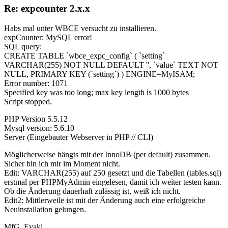
Re: expcounter 2.x.x
Habs mal unter WBCE versucht zu installieren.
expCounter: MySQL error!
SQL query:
CREATE TABLE `wbce_expc_config` ( `setting`
VARCHAR(255) NOT NULL DEFAULT '', `value` TEXT NOT
NULL, PRIMARY KEY (`setting`) ) ENGINE=MyISAM;
Error number: 1071
Specified key was too long; max key length is 1000 bytes
Script stopped.
PHP Version 5.5.12
Mysql version: 5.6.10
Server (Eingebauter Webserver in PHP // CLI)
Möglicherweise hängts mit der InnoDB (per default) zusammen.
Sicher bin ich mir im Moment nicht.
Edit: VARCHAR(255) auf 250 gesetzt und die Tabellen (tables.sql)
erstmal per PHPMyAdmin eingelesen, damit ich weiter testen kann.
Ob die Änderung dauerhaft zulässig ist, weiß ich nicht.
Edit2: Mittlerweile ist mit der Änderung auch eine erfolgreiche
Neuinstallation gelungen.
MfG. Evaki