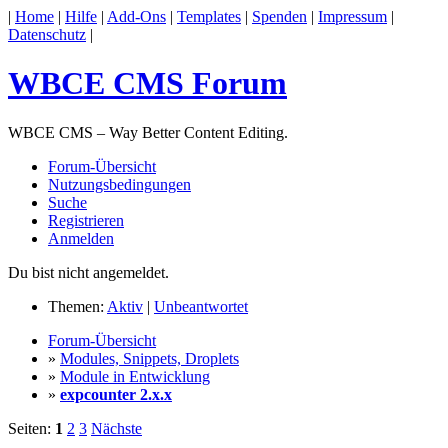
|
Home
|
Hilfe
|
Add-Ons
|
Templates
|
Spenden
|
Impressum
|
Datenschutz
|
WBCE CMS Forum
WBCE CMS – Way Better Content Editing.
Forum-Übersicht
Nutzungsbedingungen
Suche
Registrieren
Anmelden
Du bist nicht angemeldet.
Themen:
Aktiv
|
Unbeantwortet
Forum-Übersicht
»
Modules, Snippets, Droplets
»
Module in Entwicklung
»
expcounter 2.x.x
Seiten:
1
2
3
Nächste