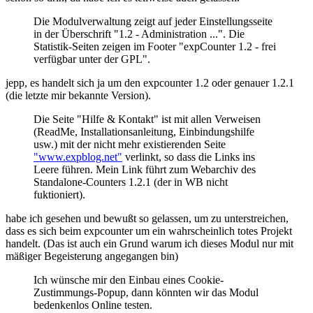
Die Modulverwaltung zeigt auf jeder Einstellungsseite
in der Überschrift "1.2 - Administration ...". Die
Statistik-Seiten zeigen im Footer "expCounter 1.2 - frei
verfügbar unter der GPL".
jepp, es handelt sich ja um den expcounter 1.2 oder genauer 1.2.1
(die letzte mir bekannte Version).
Die Seite "Hilfe & Kontakt" ist mit allen Verweisen
(ReadMe, Installationsanleitung, Einbindungshilfe
usw.) mit der nicht mehr existierenden Seite
"www.expblog.net"
verlinkt, so dass die Links ins
Leere führen. Mein Link führt zum Webarchiv des
Standalone-Counters 1.2.1 (der in WB nicht
fuktioniert).
habe ich gesehen und bewußt so gelassen, um zu unterstreichen,
dass es sich beim expcounter um ein wahrscheinlich totes Projekt
handelt. (Das ist auch ein Grund warum ich dieses Modul nur mit
mäßiger Begeisterung angegangen bin)
Ich wünsche mir den Einbau eines Cookie-
Zustimmungs-Popup, dann könnten wir das Modul
bedenkenlos Online testen.