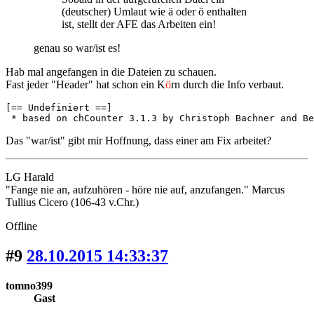
(deutscher) Umlaut wie ä oder ö enthalten
ist, stellt der AFE das Arbeiten ein!
genau so war/ist es!
Hab mal angefangen in die Dateien zu schauen.
Fast jeder "Header" hat schon ein K
ö
rn durch die Info verbaut.
[== Undefiniert ==]

 * based on chCounter 3.1.3 by Christoph Bachner and Be
Das "war/ist" gibt mir Hoffnung, dass einer am Fix arbeitet?
LG Harald
"Fange nie an, aufzuhören - höre nie auf, anzufangen." Marcus
Tullius Cicero (106-43 v.Chr.)
Offline
#9
28.10.2015 14:33:37
tomno399
Gast