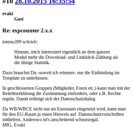
#10
28.10.2015 16:35:54
evaki
Gast
Re: expcounter 2.x.x
tomno399 schrieb:
Hmmm, mich interessiert eigentlich an dem ganzen
Modul mehr die Download- und Linkklick-Zählung als
die übrige Statistik.
Dazu brauchst Du -soweit ich erinnere- nur die Einbindung im
Template zu unterlassen.
In geschlossenen Gruppen (Mitglieder, Foren etc.) kann man mit der
Beitrittserklärung die Zustimmung einfordern, oder z.B. Rechte
regeln. Damit erübrigt sich der Datenschutzdialog
Da WB/WBCE nicht nur im Euroraum eingesetzt wird, kann man
für den EU-Raum ja einen Hinweis auf Datenschutzvorschriften
mitliefern. Anderswo ist's anscheinend schnurzegal.
MfG. Evaki