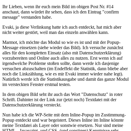
Ihr Lieben, wenn ihr euch mein Bild im obigen Post Nr. #14
anschaut, dann würdet ihr sehen, dass ich den Eintrag "confirm
message" verstanden habe.
Evaki, ja diese Verlinkung hatte ich auch entdeckt, hat mich aber
nicht weiter gestört, weil man das einzeln anwählen kann.
Marmot, ich möchte das Modul so wie es ist und mit der Popup-
Message einsetzen (siehe wieder das Bild). Ich versuche zunächst
alles für den kompletten Einsatz (also mit Datenschutzerklärung)
vorzubereiten und Online auch alles zu nutzen. Erst wenn ich auf
irgendwelche Probleme stoßen sollte, dann werde ich dasjenige
versuchen abzuschalten (im Endeffekt die Statistik, dann bliebe aber
noch die Linkzählung, wie es mir Evaki immer wieder nahe legt).
Natürlich werde ich die Statistikausgabe und damit das ganze Modul
im versteckten Fenster erstmal testen.
In dem obigen Bild seht ihr auch das Wort "Datenschutz" in roter
Schrift. Dahinter ist der Link zur (jetzt noch) Textdatei mit der
Datenschutzerklärung versteckt.
Nun habe ich die WP-Seite mit dem Inline-Popup im Zustimmung-
Popup entdeckt und war begeistert. Dieses Inline im Inline könnte
meine Textdatei als Layer oder sonstwie ersetzen. Nur sind meine
HTML-, Javascript- und CSS- (und sonstigen) Kenntnisse sehr