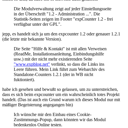
Die Modulverwaltung zeigt auf jeder Einstellungsseite
in der Überschrift "1.2 - Administration ...". Die
Statistik-Seiten zeigen im Footer "expCounter 1.2 - frei
verfügbar unter der GPL".
jepp, es handelt sich ja um den expcounter 1.2 oder genauer 1.2.1
(die letzte mir bekannte Version).
Die Seite "Hilfe & Kontakt" ist mit allen Verweisen
(ReadMe, Installationsanleitung, Einbindungshilfe
usw.) mit der nicht mehr existierenden Seite
"www.expblog.net"
verlinkt, so dass die Links ins
Leere führen. Mein Link führt zum Webarchiv des
Standalone-Counters 1.2.1 (der in WB nicht
fuktioniert).
habe ich gesehen und bewußt so gelassen, um zu unterstreichen,
dass es sich beim expcounter um ein wahrscheinlich totes Projekt
handelt. (Das ist auch ein Grund warum ich dieses Modul nur mit
mäßiger Begeisterung angegangen bin)
Ich wünsche mir den Einbau eines Cookie-
Zustimmungs-Popup, dann könnten wir das Modul
bedenkenlos Online testen.