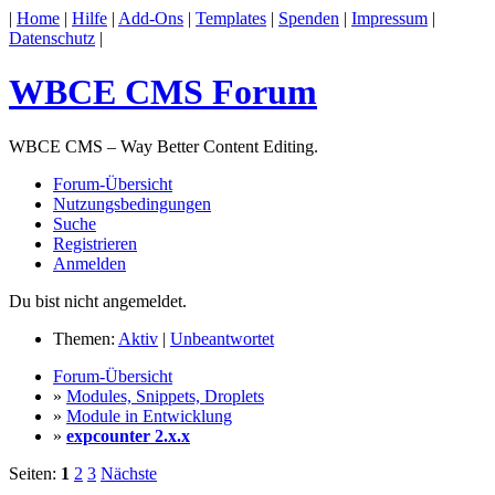
|
Home
|
Hilfe
|
Add-Ons
|
Templates
|
Spenden
|
Impressum
|
Datenschutz
|
WBCE CMS Forum
WBCE CMS – Way Better Content Editing.
Forum-Übersicht
Nutzungsbedingungen
Suche
Registrieren
Anmelden
Du bist nicht angemeldet.
Themen:
Aktiv
|
Unbeantwortet
Forum-Übersicht
»
Modules, Snippets, Droplets
»
Module in Entwicklung
»
expcounter 2.x.x
Seiten:
1
2
3
Nächste