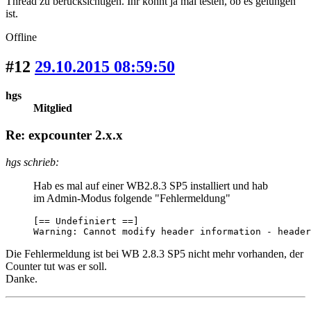
Thread zu berücksichtigen. Ihr könnt ja mal testen, ob es gelungen
ist.
Offline
#12
29.10.2015 08:59:50
hgs
Mitglied
Re: expcounter 2.x.x
hgs schrieb:
Hab es mal auf einer WB2.8.3 SP5 installiert und hab
im Admin-Modus folgende "Fehlermeldung"
[== Undefiniert ==]

Warning: Cannot modify header information - header
Die Fehlermeldung ist bei WB 2.8.3 SP5 nicht mehr vorhanden, der
Counter tut was er soll.
Danke.