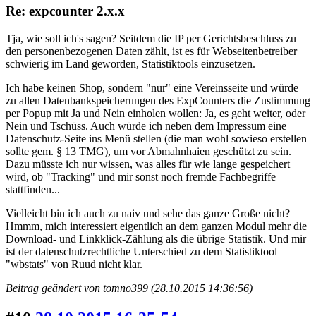
Re: expcounter 2.x.x
Tja, wie soll ich's sagen? Seitdem die IP per Gerichtsbeschluss zu
den personenbezogenen Daten zählt, ist es für Webseitenbetreiber
schwierig im Land geworden, Statistiktools einzusetzen.
Ich habe keinen Shop, sondern "nur" eine Vereinsseite und würde
zu allen Datenbankspeicherungen des ExpCounters die Zustimmung
per Popup mit Ja und Nein einholen wollen: Ja, es geht weiter, oder
Nein und Tschüss. Auch würde ich neben dem Impressum eine
Datenschutz-Seite ins Menü stellen (die man wohl sowieso erstellen
sollte gem. § 13 TMG), um vor Abmahnhaien geschützt zu sein.
Dazu müsste ich nur wissen, was alles für wie lange gespeichert
wird, ob "Tracking" und mir sonst noch fremde Fachbegriffe
stattfinden...
Vielleicht bin ich auch zu naiv und sehe das ganze Große nicht?
Hmmm, mich interessiert eigentlich an dem ganzen Modul mehr die
Download- und Linkklick-Zählung als die übrige Statistik. Und mir
ist der datenschutzrechtliche Unterschied zu dem Statistiktool
"wbstats" von Ruud nicht klar.
Beitrag geändert von tomno399 (28.10.2015 14:36:56)