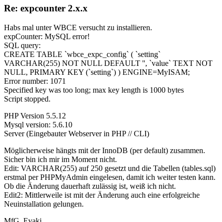
Re: expcounter 2.x.x
Habs mal unter WBCE versucht zu installieren.
expCounter: MySQL error!
SQL query:
CREATE TABLE `wbce_expc_config` ( `setting`
VARCHAR(255) NOT NULL DEFAULT '', `value` TEXT NOT
NULL, PRIMARY KEY (`setting`) ) ENGINE=MyISAM;
Error number: 1071
Specified key was too long; max key length is 1000 bytes
Script stopped.
PHP Version 5.5.12
Mysql version: 5.6.10
Server (Eingebauter Webserver in PHP // CLI)
Möglicherweise hängts mit der InnoDB (per default) zusammen.
Sicher bin ich mir im Moment nicht.
Edit: VARCHAR(255) auf 250 gesetzt und die Tabellen (tables.sql)
erstmal per PHPMyAdmin eingelesen, damit ich weiter testen kann.
Ob die Änderung dauerhaft zulässig ist, weiß ich nicht.
Edit2: Mittlerweile ist mit der Änderung auch eine erfolgreiche
Neuinstallation gelungen.
MfG. Evaki