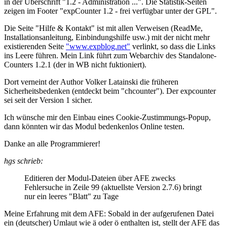
in der Überschrift "1.2 - Administration ...". Die Statistik-Seiten
zeigen im Footer "expCounter 1.2 - frei verfügbar unter der GPL".
Die Seite "Hilfe & Kontakt" ist mit allen Verweisen (ReadMe,
Installationsanleitung, Einbindungshilfe usw.) mit der nicht mehr
existierenden Seite
"www.expblog.net"
verlinkt, so dass die Links
ins Leere führen. Mein Link führt zum Webarchiv des Standalone-
Counters 1.2.1 (der in WB nicht fuktioniert).
Dort verneint der Author Volker Latainski die früheren
Sicherheitsbedenken (entdeckt beim "chcounter"). Der expcounter
sei seit der Version 1 sicher.
Ich wünsche mir den Einbau eines Cookie-Zustimmungs-Popup,
dann könnten wir das Modul bedenkenlos Online testen.
Danke an alle Programmierer!
hgs schrieb:
Editieren der Modul-Dateien über AFE zwecks
Fehlersuche in Zeile 99 (aktuellste Version 2.7.6) bringt
nur ein leeres "Blatt" zu Tage
Meine Erfahrung mit dem AFE: Sobald in der aufgerufenen Datei
ein (deutscher) Umlaut wie ä oder ö enthalten ist, stellt der AFE das