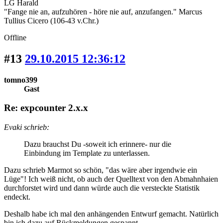
LG Harald
"Fange nie an, aufzuhören - höre nie auf, anzufangen." Marcus
Tullius Cicero (106-43 v.Chr.)
Offline
#13
29.10.2015 12:36:12
tomno399
Gast
Re: expcounter 2.x.x
Evaki schrieb:
Dazu brauchst Du -soweit ich erinnere- nur die
Einbindung im Template zu unterlassen.
Dazu schrieb Marmot so schön, "das wäre aber irgendwie ein
Lüge"! Ich weiß nicht, ob auch der Quelltext von den Abmahnhaien
durchforstet wird und dann würde auch die versteckte Statistik
endeckt.
Deshalb habe ich mal den anhängenden Entwurf gemacht. Natürlich
bin ich dazu auf Rückmeldungen gespannt.