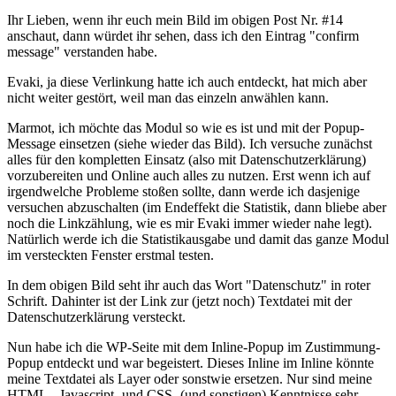
Ihr Lieben, wenn ihr euch mein Bild im obigen Post Nr. #14
anschaut, dann würdet ihr sehen, dass ich den Eintrag "confirm
message" verstanden habe.
Evaki, ja diese Verlinkung hatte ich auch entdeckt, hat mich aber
nicht weiter gestört, weil man das einzeln anwählen kann.
Marmot, ich möchte das Modul so wie es ist und mit der Popup-
Message einsetzen (siehe wieder das Bild). Ich versuche zunächst
alles für den kompletten Einsatz (also mit Datenschutzerklärung)
vorzubereiten und Online auch alles zu nutzen. Erst wenn ich auf
irgendwelche Probleme stoßen sollte, dann werde ich dasjenige
versuchen abzuschalten (im Endeffekt die Statistik, dann bliebe aber
noch die Linkzählung, wie es mir Evaki immer wieder nahe legt).
Natürlich werde ich die Statistikausgabe und damit das ganze Modul
im versteckten Fenster erstmal testen.
In dem obigen Bild seht ihr auch das Wort "Datenschutz" in roter
Schrift. Dahinter ist der Link zur (jetzt noch) Textdatei mit der
Datenschutzerklärung versteckt.
Nun habe ich die WP-Seite mit dem Inline-Popup im Zustimmung-
Popup entdeckt und war begeistert. Dieses Inline im Inline könnte
meine Textdatei als Layer oder sonstwie ersetzen. Nur sind meine
HTML-, Javascript- und CSS- (und sonstigen) Kenntnisse sehr