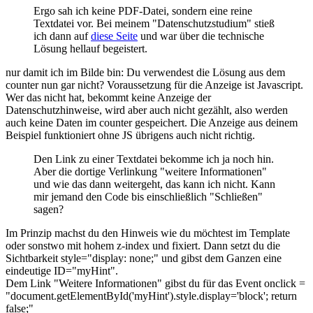
Ergo sah ich keine PDF-Datei, sondern eine reine
Textdatei vor. Bei meinem "Datenschutzstudium" stieß
ich dann auf
diese Seite
und war über die technische
Lösung hellauf begeistert.
nur damit ich im Bilde bin: Du verwendest die Lösung aus dem
counter nun gar nicht? Voraussetzung für die Anzeige ist Javascript.
Wer das nicht hat, bekommt keine Anzeige der
Datenschutzhinweise, wird aber auch nicht gezählt, also werden
auch keine Daten im counter gespeichert. Die Anzeige aus deinem
Beispiel funktioniert ohne JS übrigens auch nicht richtig.
Den Link zu einer Textdatei bekomme ich ja noch hin.
Aber die dortige Verlinkung "weitere Informationen"
und wie das dann weitergeht, das kann ich nicht. Kann
mir jemand den Code bis einschließlich "Schließen"
sagen?
Im Prinzip machst du den Hinweis wie du möchtest im Template
oder sonstwo mit hohem z-index und fixiert. Dann setzt du die
Sichtbarkeit style="display: none;" und gibst dem Ganzen eine
eindeutige ID="myHint".
Dem Link "Weitere Informationen" gibst du für das Event onclick =
"document.getElementById('myHint').style.display='block'; return
false;"