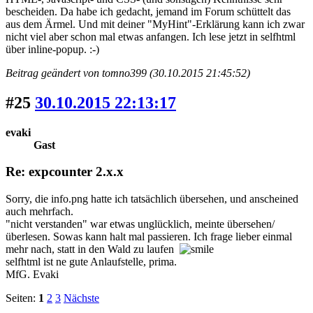
bescheiden. Da habe ich gedacht, jemand im Forum schüttelt das
aus dem Ärmel. Und mit deiner "MyHint"-Erklärung kann ich zwar
nicht viel aber schon mal etwas anfangen. Ich lese jetzt in selfhtml
über inline-popup. :-)
Beitrag geändert von tomno399 (30.10.2015 21:45:52)
#25
30.10.2015 22:13:17
evaki
Gast
Re: expcounter 2.x.x
Sorry, die info.png hatte ich tatsächlich übersehen, und anscheined
auch mehrfach.
"nicht verstanden" war etwas unglücklich, meinte übersehen/
überlesen. Sowas kann halt mal passieren. Ich frage lieber einmal
mehr nach, statt in den Wald zu laufen
selfhtml ist ne gute Anlaufstelle, prima.
MfG. Evaki
Seiten:
1
2
3
Nächste