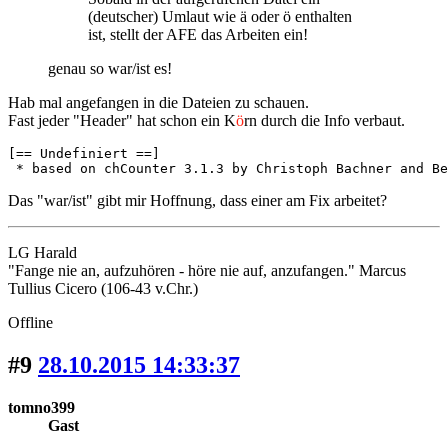
(deutscher) Umlaut wie ä oder ö enthalten
ist, stellt der AFE das Arbeiten ein!
genau so war/ist es!
Hab mal angefangen in die Dateien zu schauen.
Fast jeder "Header" hat schon ein K
ö
rn durch die Info verbaut.
[== Undefiniert ==]

 * based on chCounter 3.1.3 by Christoph Bachner and Be
Das "war/ist" gibt mir Hoffnung, dass einer am Fix arbeitet?
LG Harald
"Fange nie an, aufzuhören - höre nie auf, anzufangen." Marcus
Tullius Cicero (106-43 v.Chr.)
Offline
#9
28.10.2015 14:33:37
tomno399
Gast