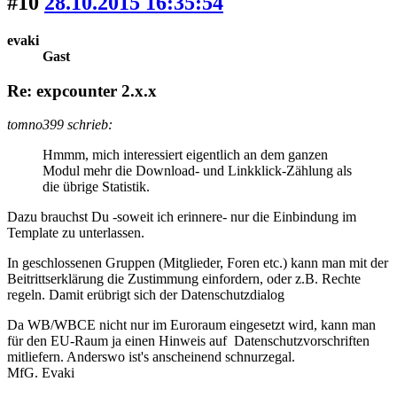
#10
28.10.2015 16:35:54
evaki
Gast
Re: expcounter 2.x.x
tomno399 schrieb:
Hmmm, mich interessiert eigentlich an dem ganzen
Modul mehr die Download- und Linkklick-Zählung als
die übrige Statistik.
Dazu brauchst Du -soweit ich erinnere- nur die Einbindung im
Template zu unterlassen.
In geschlossenen Gruppen (Mitglieder, Foren etc.) kann man mit der
Beitrittserklärung die Zustimmung einfordern, oder z.B. Rechte
regeln. Damit erübrigt sich der Datenschutzdialog
Da WB/WBCE nicht nur im Euroraum eingesetzt wird, kann man
für den EU-Raum ja einen Hinweis auf Datenschutzvorschriften
mitliefern. Anderswo ist's anscheinend schnurzegal.
MfG. Evaki