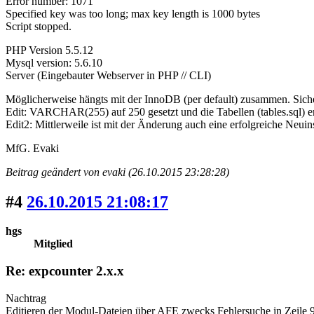
Error number: 1071
Specified key was too long; max key length is 1000 bytes
Script stopped.
PHP Version 5.5.12
Mysql version: 5.6.10
Server (Eingebauter Webserver in PHP // CLI)
Möglicherweise hängts mit der InnoDB (per default) zusammen. Siche
Edit: VARCHAR(255) auf 250 gesetzt und die Tabellen (tables.sql) er
Edit2: Mittlerweile ist mit der Änderung auch eine erfolgreiche Neuin
MfG. Evaki
Beitrag geändert von evaki (26.10.2015 23:28:28)
#4
26.10.2015 21:08:17
hgs
Mitglied
Re: expcounter 2.x.x
Nachtrag
Editieren der Modul-Dateien über AFE zwecks Fehlersuche in Zeile 99 