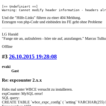
[== Undefiniert ==]

Warning: Cannot modify header information - headers alr
Und die "Hilfe-Links" führen zu einer 404 Meldung.
Erzeugen von php-Code und einbinden ins FE geht ohne Probleme
LG Harald
"Fange nie an, aufzuhören - höre nie auf, anzufangen." Marcus Tulliu
Offline
#3
26.10.2015 19:28:08
evaki
Gast
Re: expcounter 2.x.x
Habs mal unter WBCE versucht zu installieren.
expCounter: MySQL error!
SQL query:
CREATE TABLE `wbce_expc_config` ( `setting` VARCHAR(255