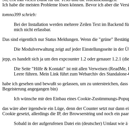
Ich habe die meisten Probleme lösen können. Bevor ich aber die Ver
tomno399 schrieb:
Bei der Installation werden mehrere Zeilen Text im Backend fü
mich nicht erfassbar.
Das sind eigentlich nur Status Meldungen. Wenn die "grüne" Bestätigu
Die Modulverwaltung zeigt auf jeder Einstellungsseite in der Üb
jepp, es handelt sich ja um den expcounter 1.2 oder genauer 1.2.1 (die
Die Seite "Hilfe & Kontakt" ist mit allen Verweisen (ReadMe, I
Leere führen. Mein Link führt zum Webarchiv des Standalone-Co
habe ich gesehen und bewußt so gelassen, um zu unterstreichen, dass
Begeisterung angegangen bin)
Ich wünsche mir den Einbau eines Cookie-Zustimmungs-Popup,
das wäre aber irgendwie ein Lüge, denn der Counter setzt nur dann 
Cookie gesetzt, allerdings die IP, der Browserstring und noch ein pa
Sobald in der aufgerufenen Datei ein (deutscher) Umlaut wie ä od