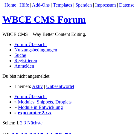
|
Home
|
Hilfe
|
Add-Ons
|
Templates
|
Spenden
|
Impressum
|
Datensc
WBCE CMS Forum
WBCE CMS – Way Better Content Editing.
Forum-Übersicht
Nutzungsbedingungen
Suche
Registrieren
Anmelden
Du bist nicht angemeldet.
Themen:
Aktiv
|
Unbeantwortet
Forum-Übersicht
»
Modules, Snippets, Droplets
»
Module in Entwicklung
»
expcounter 2.x.x
Seiten:
1
2
3
Nächste