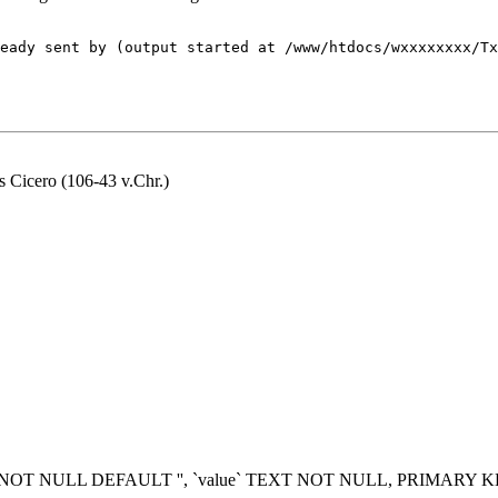
eady sent by (output started at /www/htdocs/wxxxxxxxx/Tx
s Cicero (106-43 v.Chr.)
) NOT NULL DEFAULT '', `value` TEXT NOT NULL, PRIMARY KE