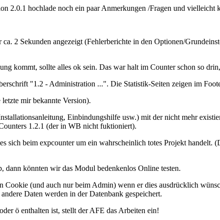
sion 2.0.1 hochlade noch ein paar Anmerkungen /Fragen und vielleicht
r ca. 2 Sekunden angezeigt (Fehlerberichte in den Optionen/Grundeinste
ng kommt, sollte alles ok sein. Das war halt im Counter schon so drin, 
erschrift "1.2 - Administration ...". Die Statistik-Seiten zeigen im Foo
 letzte mir bekannte Version).
nstallationsanleitung, Einbindungshilfe usw.) mit der nicht mehr existi
unters 1.2.1 (der in WB nicht fuktioniert).
 es sich beim expcounter um ein wahrscheinlich totes Projekt handelt.
 dann könnten wir das Modul bedenkenlos Online testen.
ein Cookie (und auch nur beim Admin) wenn er dies ausdrücklich wüns
ar andere Daten werden in der Datenbank gespeichert.
er ö enthalten ist, stellt der AFE das Arbeiten ein!