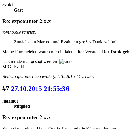
evaki
Gast
Re: expcounter 2.x.x
tomno399 schrieb:
Zunächst an Marmot und Evaki ein großes Dankeschön!
Meine Fummeleien waren nur ein laienhafter Versuch.
Der Dank geht
Das mußte mal gesagt werden
MfG. Evaki
Beitrag geändert von evaki (27.10.2015 14:21:26)
#7
27.10.2015 21:55:36
marmot
Mitglied
Re: expcounter 2.x.x
So, erst mal vielen Dank für die Tests und die Rückmeldungen.