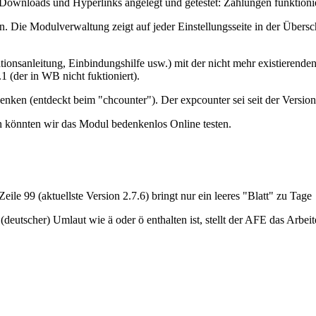
Downloads und Hyperlinks angelegt und getestet: Zählungen funktioni
Die Modulverwaltung zeigt auf jeder Einstellungsseite in der Überschrif
tionsanleitung, Einbindungshilfe usw.) mit der nicht mehr existierende
 (der in WB nicht fuktioniert).
enken (entdeckt beim "chcounter"). Der expcounter sei seit der Version 
könnten wir das Modul bedenkenlos Online testen.
le 99 (aktuellste Version 2.7.6) bringt nur ein leeres "Blatt" zu Tage
eutscher) Umlaut wie ä oder ö enthalten ist, stellt der AFE das Arbeit