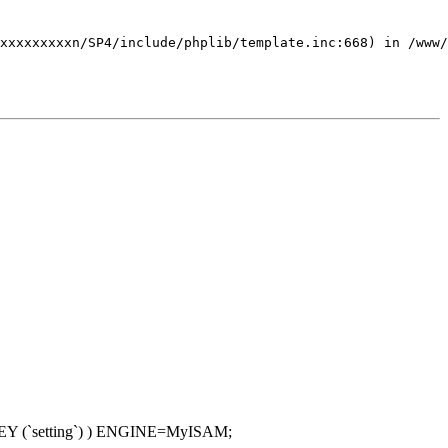
xxxxxxxxxn/SP4/include/phplib/template.inc:668) in /www/
Y (`setting`) ) ENGINE=MyISAM;