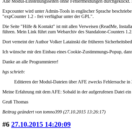
Alle Modul-Einstellungsseiten ohne Fehlermeldungen durchgeklickt. 
Expcounter wird unter Admin-Tools in englischer Sprache beschrieben. 
"expCounter 1.2 - frei verfügbar unter der GPL".
Die Seite "Hilfe & Kontakt" ist mit allen Verweisen (ReadMe, Installa
führen. Mein Link führt zum Webarchiv des Standalone-Counters 1.2.1
Dort verneint der Author Volker Latainski die früheren Sicherheitsbed
Ich wünsche mir den Einbau eines Cookie-Zustimmungs-Popup, dann 
Danke an alle Programmierer!
hgs schrieb:
Editieren der Modul-Dateien über AFE zwecks Fehlersuche in Zei
Meine Erfahrung mit dem AFE: Sobald in der aufgerufenen Datei ein (d
Gruß Thomas
Beitrag geändert von tomno399 (27.10.2015 13:26:17)
#6
27.10.2015 14:20:09