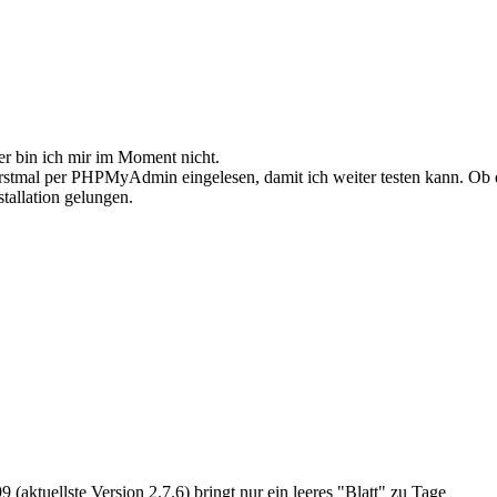
r bin ich mir im Moment nicht.
stmal per PHPMyAdmin eingelesen, damit ich weiter testen kann. Ob di
stallation gelungen.
(aktuellste Version 2.7.6) bringt nur ein leeres "Blatt" zu Tage