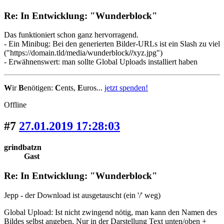
Re: In Entwicklung: "Wunderblock"
Das funktioniert schon ganz hervorragend.
- Ein Minibug: Bei den generierten Bilder-URLs ist ein Slash zu viel
("https://domain.tld/media/wunderblock
//
xyz.jpg")
- Erwähnenswert: man sollte Global Uploads installiert haben
W
ir
B
enötigen:
C
ents,
E
uros...
jetzt spenden!
Offline
#7
27.01.2019 17:28:03
grindbatzn
Gast
Re: In Entwicklung: "Wunderblock"
Jepp - der Download ist ausgetauscht (ein '/' weg)
Global Upload: Ist nicht zwingend nötig, man kann den Namen des
Bildes selbst angeben. Nur in der Darstellung Text unten/oben +