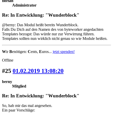
florian
Administrator
Re: In Entwicklung: "Wunderblock"
@berny: Das Modul heißt bereits Wunderblock.
Falls Du Dich auf den Namen des von byteworker angedachten
Templates bezogst: Das würde nur zur Verwirrung führen.
Templates sollten nun wirklich nicht genau so wie Module heißen.
W
ir
B
enötigen:
C
ents,
E
uros...
jetzt spenden!
Offline
#25
01.02.2019 13:08:20
berny
Mitglied
Re: In Entwicklung: "Wunderblock"
So, hab mir das mal angesehen.
Ein paar Vorschläge: