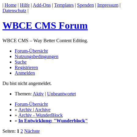
|
Home
|
Hilfe
|
Add-Ons
|
Templates
|
Spenden
|
Impressum
|
Datenschutz
|
WBCE CMS Forum
WBCE CMS – Way Better Content Editing.
Forum-Übersicht
Nutzungsbedingungen
Suche
Registrieren
Anmelden
Du bist nicht angemeldet.
Themen:
Aktiv
|
Unbeantwortet
Forum-Übersicht
»
Archiv | Archive
»
Archiv - WunderBlock
»
In Entwicklung: "Wunderblock"
Seiten:
1
2
Nächste