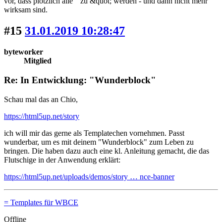
vor, dass plötzlich alle " zu &quot; werden - und dann nicht mehr
wirksam sind.
#15
31.01.2019 10:28:47
byteworker
Mitglied
Re: In Entwicklung: "Wunderblock"
Schau mal das an Chio,
https://html5up.net/story
ich will mir das gerne als Templatechen vornehmen. Passt
wunderbar, um es mit deinem "Wunderblock" zum Leben zu
bringen. Die haben dazu auch eine kl. Anleitung gemacht, die das
Flutschige in der Anwendung erklärt:
https://html5up.net/uploads/demos/story … nce-banner
= Templates für WBCE
Offline