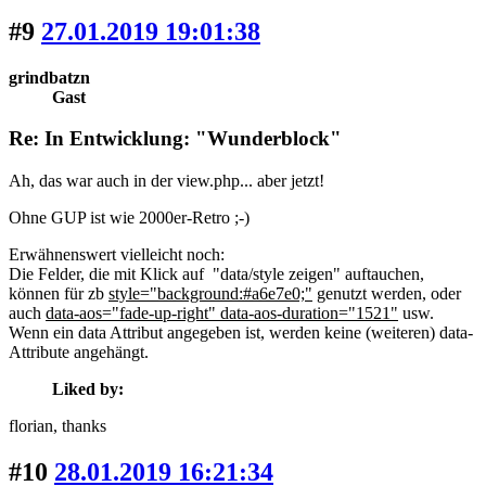
#9
27.01.2019 19:01:38
grindbatzn
Gast
Re: In Entwicklung: "Wunderblock"
Ah, das war auch in der view.php... aber jetzt!
Ohne GUP ist wie 2000er-Retro ;-)
Erwähnenswert vielleicht noch:
Die Felder, die mit Klick auf "data/style zeigen" auftauchen,
können für zb
style="background:#a6e7e0;"
genutzt werden, oder
auch
data-aos="fade-up-right" data-aos-duration="1521"
usw.
Wenn ein data Attribut angegeben ist, werden keine (weiteren) data-
Attribute angehängt.
Liked by:
florian
, thanks
#10
28.01.2019 16:21:34