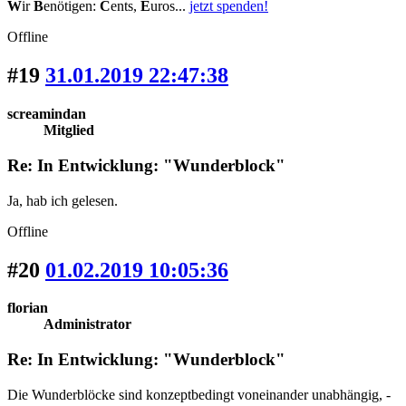
W
ir
B
enötigen:
C
ents,
E
uros...
jetzt spenden!
Offline
#19
31.01.2019 22:47:38
screamindan
Mitglied
Re: In Entwicklung: "Wunderblock"
Ja, hab ich gelesen.
Offline
#20
01.02.2019 10:05:36
florian
Administrator
Re: In Entwicklung: "Wunderblock"
Die Wunderblöcke sind konzeptbedingt voneinander unabhängig, -