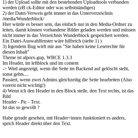
1) der Upload sollte mit den bestehenden Uploadtools verbunden
werden (zB ck-Editor oder was selbstständiges)
2) der Datei-Verweis geht immer in das Unterverzeichnis
/media/Wunderblock/
Hier würde es besser sein, das einfach nur in den Media-Ordner zu
leiten, damit können vorhandene Bilder geladen werden und müssen
nicht immer in das Verzeichnis Wunderblock gespeichert werden.
Ein Datei-Auswahlfenster wäre hilfreich (siehe 1) )
3) Irgendein Bug wirft mir aus "Sie haben keine Leserechte für
diesen Inhalt"
Theme ist alporx-gup, WBCE 1.3.3
Im Header, im leftblock und im content
-> Wird angezeigt, wenn die Seite im Backend auf gelöscht steht,
sonst gehts....
Passiert, wenn zwei Admins gleichzeitig die Seite bearbeiten (Also
vorerst nicht wichtig!)
4) Wenn ich den Header in den Block stelle, den Text rechts, ist das
Bild
Header - Pic - Text.
Ist das so gewollt ?
Habe gerade gesehen, mit Header=innen funktioniert es anders,
sprich Header direkt über den Text.