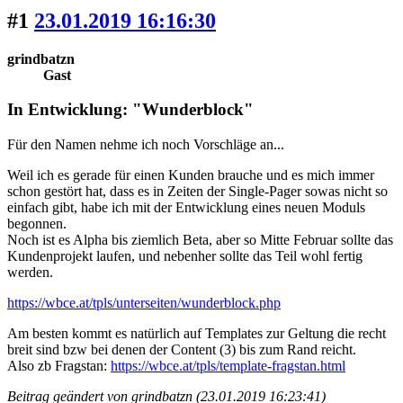
#1
23.01.2019 16:16:30
grindbatzn
Gast
In Entwicklung: "Wunderblock"
Für den Namen nehme ich noch Vorschläge an...
Weil ich es gerade für einen Kunden brauche und es mich immer
schon gestört hat, dass es in Zeiten der Single-Pager sowas nicht so
einfach gibt, habe ich mit der Entwicklung eines neuen Moduls
begonnen.
Noch ist es Alpha bis ziemlich Beta, aber so Mitte Februar sollte das
Kundenprojekt laufen, und nebenher sollte das Teil wohl fertig
werden.
https://wbce.at/tpls/unterseiten/wunderblock.php
Am besten kommt es natürlich auf Templates zur Geltung die recht
breit sind bzw bei denen der Content (3) bis zum Rand reicht.
Also zb Fragstan:
https://wbce.at/tpls/template-fragstan.html
Beitrag geändert von grindbatzn (23.01.2019 16:23:41)