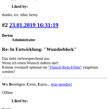
Liked by:
thanks
, ice
, sillar
, berny
#2
23.01.2019 16:31:19
florian
Administrator
Re: In Entwicklung: "Wunderblock"
Das sieht vielversprechend aus.
Wenn ich einen Wunsch äußern darf:
Könnte eventuell optional ein
"Flutsch-Rein-Effekt"
eingebaut
werden?
W
ir
B
enötigen:
C
ents,
E
uros...
jetzt spenden!
Offline
Liked by: