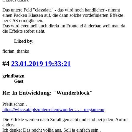
Das untere Feld "classdata" - das wird noch handlicher - nimmt
einen Packen Klassen auf, die dann solche vordefinierten Effekte
per CSS ermöglichen.
Das wird eventuell auch direkt im Frontend änderbar, weil man da
die Effekte sofort sieht.
Liked by:
florian
, thanks
#4
23.01.2019 19:33:21
grindbatzn
Gast
Re: In Entwicklung: "Wunderblock"
Pfeift schon..
https://wbce.at/tpls/unterseiten/wunder … t_megamenu
Die Effekte werden nach Zufall gemacht und sind bei jedem Aufruf
anders.
Ich denke: Das reicht völlig aus. Soll ja einfach sein..