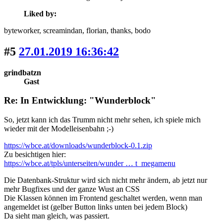
Liked by:
byteworker
, screamindan
, florian
, thanks
, bodo
#5
27.01.2019 16:36:42
grindbatzn
Gast
Re: In Entwicklung: "Wunderblock"
So, jetzt kann ich das Trumm nicht mehr sehen, ich spiele mich
wieder mit der Modelleisenbahn ;-)
https://wbce.at/downloads/wunderblock-0.1.zip
Zu besichtigen hier:
https://wbce.at/tpls/unterseiten/wunder … t_megamenu
Die Datenbank-Struktur wird sich nicht mehr ändern, ab jetzt nur
mehr Bugfixes und der ganze Wust an CSS
Die Klassen können im Frontend geschaltet werden, wenn man
angemeldet ist (gelber Button links unten bei jedem Block)
Da sieht man gleich, was passiert.