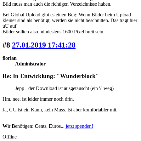
Bild muss man auch die richtigen Verzeichnisse haben.
Bei Global Upload gibt es einen Bug: Wenn Bilder beim Upload
kleiner sind als benötigt, werden sie nicht beschnitten. Das tragt hier
uU auf.
Bilder sollten also mindestens 1600 Pixel breit sein.
#8
27.01.2019 17:41:28
florian
Administrator
Re: In Entwicklung: "Wunderblock"
Jepp - der Download ist ausgetauscht (ein '/' weg)
Hm, nee, ist leider immer noch drin.
Ja, GU ist ein Kann, kein Muss. Ist aber komfortabler mit.
W
ir
B
enötigen:
C
ents,
E
uros...
jetzt spenden!
Offline