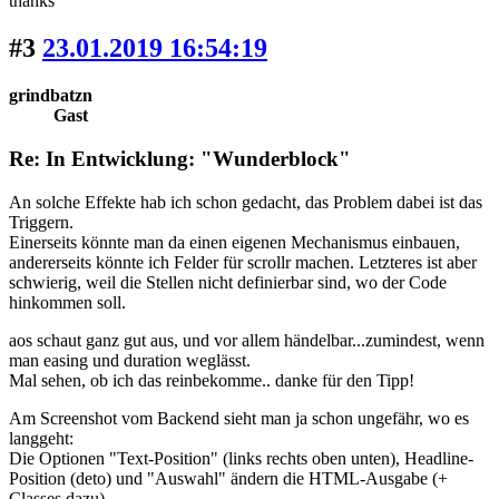
thanks
#3
23.01.2019 16:54:19
grindbatzn
Gast
Re: In Entwicklung: "Wunderblock"
An solche Effekte hab ich schon gedacht, das Problem dabei ist das
Triggern.
Einerseits könnte man da einen eigenen Mechanismus einbauen,
andererseits könnte ich Felder für scrollr machen. Letzteres ist aber
schwierig, weil die Stellen nicht definierbar sind, wo der Code
hinkommen soll.
aos schaut ganz gut aus, und vor allem händelbar...zumindest, wenn
man easing und duration weglässt.
Mal sehen, ob ich das reinbekomme.. danke für den Tipp!
Am Screenshot vom Backend sieht man ja schon ungefähr, wo es
langgeht:
Die Optionen "Text-Position" (links rechts oben unten), Headline-
Position (deto) und "Auswahl" ändern die HTML-Ausgabe (+
Classes dazu).