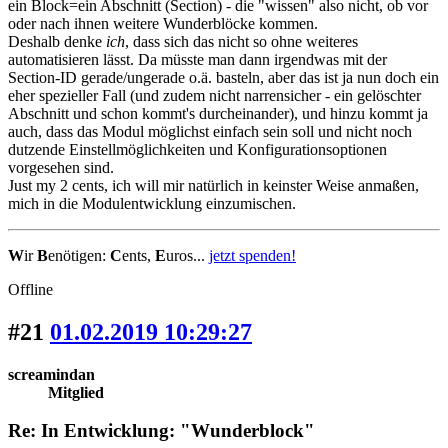
ein Block=ein Abschnitt (Section) - die "wissen" also nicht, ob vor
oder nach ihnen weitere Wunderblöcke kommen.
Deshalb denke
ich
, dass sich das nicht so ohne weiteres
automatisieren lässt. Da müsste man dann irgendwas mit der
Section-ID gerade/ungerade o.ä. basteln, aber das ist ja nun doch ein
eher spezieller Fall (und zudem nicht narrensicher - ein gelöschter
Abschnitt und schon kommt's durcheinander), und hinzu kommt ja
auch, dass das Modul möglichst einfach sein soll und nicht noch
dutzende Einstellmöglichkeiten und Konfigurationsoptionen
vorgesehen sind.
Just my 2 cents, ich will mir natürlich in keinster Weise anmaßen,
mich in die Modulentwicklung einzumischen.
W
ir
B
enötigen:
C
ents,
E
uros...
jetzt spenden!
Offline
#21
01.02.2019 10:29:27
screamindan
Mitglied
Re: In Entwicklung: "Wunderblock"