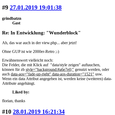
#9
27.01.2019 19:01:38
grindbatzn
Gast
Re: In Entwicklung: "Wunderblock"
Ah, das war auch in der view.php... aber jetzt!
Ohne GUP ist wie 2000er-Retro ;-)
Erwähnenswert vielleicht noch:
Die Felder, die mit Klick auf "data/style zeigen" auftauchen,
können für zb
style="background:#a6e7e0;"
genutzt werden, oder
auch
data-aos="fade-up-right" data-aos-duration="1521"
usw.
Wenn ein data Attribut angegeben ist, werden keine (weiteren) data-
Attribute angehängt.
Liked by:
florian
, thanks
#10
28.01.2019 16:21:34