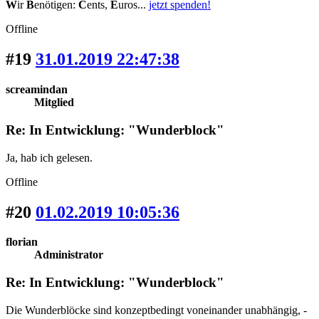
W
ir
B
enötigen:
C
ents,
E
uros...
jetzt spenden!
Offline
#19
31.01.2019 22:47:38
screamindan
Mitglied
Re: In Entwicklung: "Wunderblock"
Ja, hab ich gelesen.
Offline
#20
01.02.2019 10:05:36
florian
Administrator
Re: In Entwicklung: "Wunderblock"
Die Wunderblöcke sind konzeptbedingt voneinander unabhängig, -