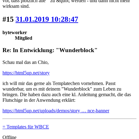
vor, dass plötzlich alle " zu &quot; werden - und dann nicht mehr
wirksam sind.
#15
31.01.2019 10:28:47
byteworker
Mitglied
Re: In Entwicklung: "Wunderblock"
Schau mal das an Chio,
https://html5up.net/story
ich will mir das gerne als Templatechen vornehmen. Passt
wunderbar, um es mit deinem "Wunderblock" zum Leben zu
bringen. Die haben dazu auch eine kl. Anleitung gemacht, die das
Flutschige in der Anwendung erklärt:
https://html5up.net/uploads/demos/story … nce-banner
= Templates für WBCE
Offline