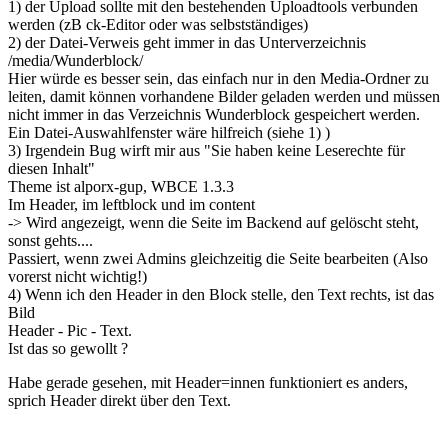
1) der Upload sollte mit den bestehenden Uploadtools verbunden
werden (zB ck-Editor oder was selbstständiges)
2) der Datei-Verweis geht immer in das Unterverzeichnis
/media/Wunderblock/
Hier würde es besser sein, das einfach nur in den Media-Ordner zu
leiten, damit können vorhandene Bilder geladen werden und müssen
nicht immer in das Verzeichnis Wunderblock gespeichert werden.
Ein Datei-Auswahlfenster wäre hilfreich (siehe 1) )
3) Irgendein Bug wirft mir aus "Sie haben keine Leserechte für
diesen Inhalt"
Theme ist alporx-gup, WBCE 1.3.3
Im Header, im leftblock und im content
-> Wird angezeigt, wenn die Seite im Backend auf gelöscht steht,
sonst gehts....
Passiert, wenn zwei Admins gleichzeitig die Seite bearbeiten (Also
vorerst nicht wichtig!)
4) Wenn ich den Header in den Block stelle, den Text rechts, ist das
Bild
Header - Pic - Text.
Ist das so gewollt ?
Habe gerade gesehen, mit Header=innen funktioniert es anders,
sprich Header direkt über den Text.