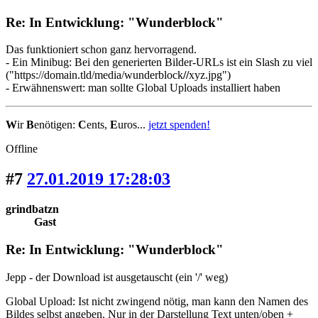
Re: In Entwicklung: "Wunderblock"
Das funktioniert schon ganz hervorragend.
- Ein Minibug: Bei den generierten Bilder-URLs ist ein Slash zu viel
("https://domain.tld/media/wunderblock
//
xyz.jpg")
- Erwähnenswert: man sollte Global Uploads installiert haben
W
ir
B
enötigen:
C
ents,
E
uros...
jetzt spenden!
Offline
#7
27.01.2019 17:28:03
grindbatzn
Gast
Re: In Entwicklung: "Wunderblock"
Jepp - der Download ist ausgetauscht (ein '/' weg)
Global Upload: Ist nicht zwingend nötig, man kann den Namen des
Bildes selbst angeben. Nur in der Darstellung Text unten/oben +