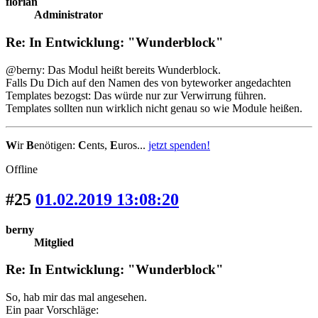
florian
Administrator
Re: In Entwicklung: "Wunderblock"
@berny: Das Modul heißt bereits Wunderblock.
Falls Du Dich auf den Namen des von byteworker angedachten
Templates bezogst: Das würde nur zur Verwirrung führen.
Templates sollten nun wirklich nicht genau so wie Module heißen.
W
ir
B
enötigen:
C
ents,
E
uros...
jetzt spenden!
Offline
#25
01.02.2019 13:08:20
berny
Mitglied
Re: In Entwicklung: "Wunderblock"
So, hab mir das mal angesehen.
Ein paar Vorschläge: