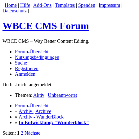
|
Home
|
Hilfe
|
Add-Ons
|
Templates
|
Spenden
|
Impressum
|
Datenschutz
|
WBCE CMS Forum
WBCE CMS – Way Better Content Editing.
Forum-Übersicht
Nutzungsbedingungen
Suche
Registrieren
Anmelden
Du bist nicht angemeldet.
Themen:
Aktiv
|
Unbeantwortet
Forum-Übersicht
»
Archiv | Archive
»
Archiv - WunderBlock
»
In Entwicklung: "Wunderblock"
Seiten:
1
2
Nächste