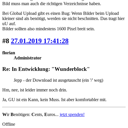
Bild muss man auch die richtigen Verzeichnisse haben.
Bei Global Upload gibt es einen Bug: Wenn Bilder beim Upload
kleiner sind als benötigt, werden sie nicht beschnitten. Das tragt hier
uU auf.
Bilder sollten also mindestens 1600 Pixel breit sein.
#8
27.01.2019 17:41:28
florian
Administrator
Re: In Entwicklung: "Wunderblock"
Jepp - der Download ist ausgetauscht (ein '/' weg)
Hm, nee, ist leider immer noch drin.
Ja, GU ist ein Kann, kein Muss. Ist aber komfortabler mit.
W
ir
B
enötigen:
C
ents,
E
uros...
jetzt spenden!
Offline