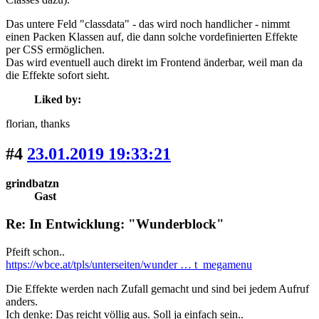
Das untere Feld "classdata" - das wird noch handlicher - nimmt
einen Packen Klassen auf, die dann solche vordefinierten Effekte
per CSS ermöglichen.
Das wird eventuell auch direkt im Frontend änderbar, weil man da
die Effekte sofort sieht.
Liked by:
florian
, thanks
#4
23.01.2019 19:33:21
grindbatzn
Gast
Re: In Entwicklung: "Wunderblock"
Pfeift schon..
https://wbce.at/tpls/unterseiten/wunder … t_megamenu
Die Effekte werden nach Zufall gemacht und sind bei jedem Aufruf
anders.
Ich denke: Das reicht völlig aus. Soll ja einfach sein..