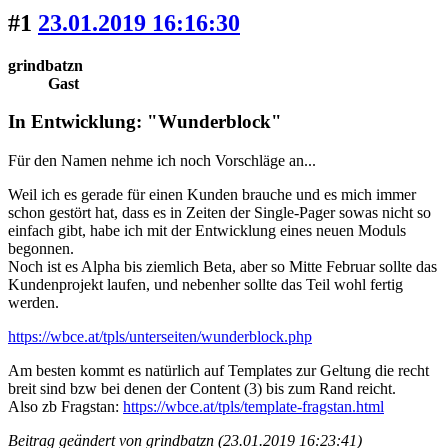
#1
23.01.2019 16:16:30
grindbatzn
Gast
In Entwicklung: "Wunderblock"
Für den Namen nehme ich noch Vorschläge an...
Weil ich es gerade für einen Kunden brauche und es mich immer
schon gestört hat, dass es in Zeiten der Single-Pager sowas nicht so
einfach gibt, habe ich mit der Entwicklung eines neuen Moduls
begonnen.
Noch ist es Alpha bis ziemlich Beta, aber so Mitte Februar sollte das
Kundenprojekt laufen, und nebenher sollte das Teil wohl fertig
werden.
https://wbce.at/tpls/unterseiten/wunderblock.php
Am besten kommt es natürlich auf Templates zur Geltung die recht
breit sind bzw bei denen der Content (3) bis zum Rand reicht.
Also zb Fragstan:
https://wbce.at/tpls/template-fragstan.html
Beitrag geändert von grindbatzn (23.01.2019 16:23:41)