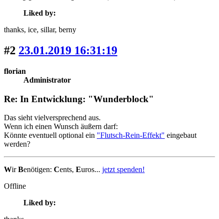
Liked by:
thanks
, ice
, sillar
, berny
#2
23.01.2019 16:31:19
florian
Administrator
Re: In Entwicklung: "Wunderblock"
Das sieht vielversprechend aus.
Wenn ich einen Wunsch äußern darf:
Könnte eventuell optional ein
"Flutsch-Rein-Effekt"
eingebaut
werden?
W
ir
B
enötigen:
C
ents,
E
uros...
jetzt spenden!
Offline
Liked by: