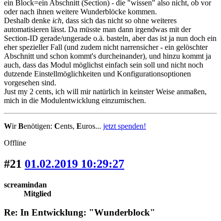
ein Block=ein Abschnitt (Section) - die "wissen" also nicht, ob vor
oder nach ihnen weitere Wunderblöcke kommen.
Deshalb denke
ich
, dass sich das nicht so ohne weiteres
automatisieren lässt. Da müsste man dann irgendwas mit der
Section-ID gerade/ungerade o.ä. basteln, aber das ist ja nun doch ein
eher spezieller Fall (und zudem nicht narrensicher - ein gelöschter
Abschnitt und schon kommt's durcheinander), und hinzu kommt ja
auch, dass das Modul möglichst einfach sein soll und nicht noch
dutzende Einstellmöglichkeiten und Konfigurationsoptionen
vorgesehen sind.
Just my 2 cents, ich will mir natürlich in keinster Weise anmaßen,
mich in die Modulentwicklung einzumischen.
W
ir
B
enötigen:
C
ents,
E
uros...
jetzt spenden!
Offline
#21
01.02.2019 10:29:27
screamindan
Mitglied
Re: In Entwicklung: "Wunderblock"