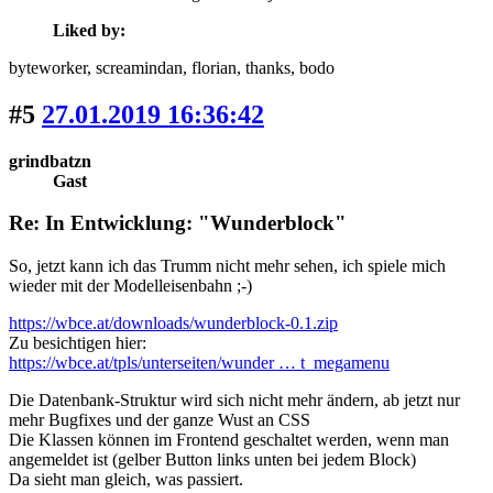
Liked by:
byteworker
, screamindan
, florian
, thanks
, bodo
#5
27.01.2019 16:36:42
grindbatzn
Gast
Re: In Entwicklung: "Wunderblock"
So, jetzt kann ich das Trumm nicht mehr sehen, ich spiele mich
wieder mit der Modelleisenbahn ;-)
https://wbce.at/downloads/wunderblock-0.1.zip
Zu besichtigen hier:
https://wbce.at/tpls/unterseiten/wunder … t_megamenu
Die Datenbank-Struktur wird sich nicht mehr ändern, ab jetzt nur
mehr Bugfixes und der ganze Wust an CSS
Die Klassen können im Frontend geschaltet werden, wenn man
angemeldet ist (gelber Button links unten bei jedem Block)
Da sieht man gleich, was passiert.