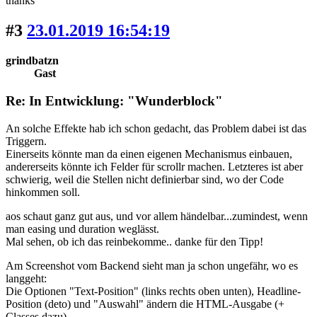
thanks
#3
23.01.2019 16:54:19
grindbatzn
Gast
Re: In Entwicklung: "Wunderblock"
An solche Effekte hab ich schon gedacht, das Problem dabei ist das
Triggern.
Einerseits könnte man da einen eigenen Mechanismus einbauen,
andererseits könnte ich Felder für scrollr machen. Letzteres ist aber
schwierig, weil die Stellen nicht definierbar sind, wo der Code
hinkommen soll.
aos schaut ganz gut aus, und vor allem händelbar...zumindest, wenn
man easing und duration weglässt.
Mal sehen, ob ich das reinbekomme.. danke für den Tipp!
Am Screenshot vom Backend sieht man ja schon ungefähr, wo es
langgeht:
Die Optionen "Text-Position" (links rechts oben unten), Headline-
Position (deto) und "Auswahl" ändern die HTML-Ausgabe (+
Classes dazu).