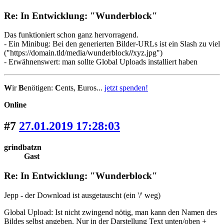
Re: In Entwicklung: "Wunderblock"
Das funktioniert schon ganz hervorragend.
- Ein Minibug: Bei den generierten Bilder-URLs ist ein Slash zu viel
("https://domain.tld/media/wunderblock
//
xyz.jpg")
- Erwähnenswert: man sollte Global Uploads installiert haben
W
ir
B
enötigen:
C
ents,
E
uros...
jetzt spenden!
Online
#7
27.01.2019 17:28:03
grindbatzn
Gast
Re: In Entwicklung: "Wunderblock"
Jepp - der Download ist ausgetauscht (ein '/' weg)
Global Upload: Ist nicht zwingend nötig, man kann den Namen des
Bildes selbst angeben. Nur in der Darstellung Text unten/oben +