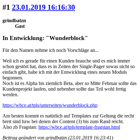
#1
23.01.2019 16:16:30
grindbatzn
Gast
In Entwicklung: "Wunderblock"
Für den Namen nehme ich noch Vorschläge an...
Weil ich es gerade für einen Kunden brauche und es mich immer
schon gestört hat, dass es in Zeiten der Single-Pager sowas nicht so
einfach gibt, habe ich mit der Entwicklung eines neuen Moduls
begonnen.
Noch ist es Alpha bis ziemlich Beta, aber so Mitte Februar sollte das
Kundenprojekt laufen, und nebenher sollte das Teil wohl fertig
werden.
https://wbce.at/tpls/unterseiten/wunderblock.php
Am besten kommt es natürlich auf Templates zur Geltung die recht
breit sind bzw bei denen der Content (3) bis zum Rand reicht.
Also zb Fragstan:
https://wbce.at/tpls/template-fragstan.html
Beitrag geändert von grindbatzn (23.01.2019 16:23:41)