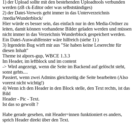
1) der Upload sollte mit den bestehenden Uploadtools verbunden
werden (zB ck-Editor oder was selbstständiges)
2) der Datei-Verweis geht immer in das Unterverzeichnis
/media/Wunderblock/
Hier würde es besser sein, das einfach nur in den Media-Ordner zu
leiten, damit können vorhandene Bilder geladen werden und müssen
nicht immer in das Verzeichnis Wunderblock gespeichert werden.
Ein Datei-Auswahlfenster wäre hilfreich (siehe 1) )
3) Irgendein Bug wirft mir aus "Sie haben keine Leserechte für
diesen Inhalt"
Theme ist alporx-gup, WBCE 1.3.3
Im Header, im leftblock und im content
-> Wird angezeigt, wenn die Seite im Backend auf gelöscht steht,
sonst gehts....
Passiert, wenn zwei Admins gleichzeitig die Seite bearbeiten (Also
vorerst nicht wichtig!)
4) Wenn ich den Header in den Block stelle, den Text rechts, ist das
Bild
Header - Pic - Text.
Ist das so gewollt ?
Habe gerade gesehen, mit Header=innen funktioniert es anders,
sprich Header direkt über den Text.