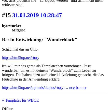
vor, dass plötzlich alle " zu &quot; werden - und dann nicht mehr
wirksam sind.
#15
31.01.2019 10:28:47
byteworker
Mitglied
Re: In Entwicklung: "Wunderblock"
Schau mal das an Chio,
https://html5up.net/story
ich will mir das gerne als Templatechen vornehmen. Passt
wunderbar, um es mit deinem "Wunderblock" zum Leben zu
bringen. Die haben dazu auch eine kl. Anleitung gemacht, die das
Flutschige in der Anwendung erklärt:
https://html5up.net/uploads/demos/story … nce-banner
= Templates für WBCE
Offline