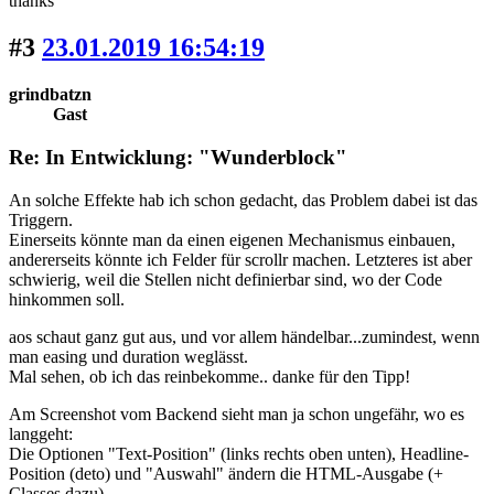
thanks
#3
23.01.2019 16:54:19
grindbatzn
Gast
Re: In Entwicklung: "Wunderblock"
An solche Effekte hab ich schon gedacht, das Problem dabei ist das
Triggern.
Einerseits könnte man da einen eigenen Mechanismus einbauen,
andererseits könnte ich Felder für scrollr machen. Letzteres ist aber
schwierig, weil die Stellen nicht definierbar sind, wo der Code
hinkommen soll.
aos schaut ganz gut aus, und vor allem händelbar...zumindest, wenn
man easing und duration weglässt.
Mal sehen, ob ich das reinbekomme.. danke für den Tipp!
Am Screenshot vom Backend sieht man ja schon ungefähr, wo es
langgeht:
Die Optionen "Text-Position" (links rechts oben unten), Headline-
Position (deto) und "Auswahl" ändern die HTML-Ausgabe (+
Classes dazu).