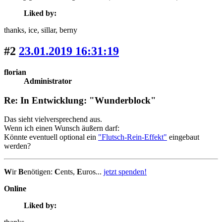
Liked by:
thanks
, ice
, sillar
, berny
#2
23.01.2019 16:31:19
florian
Administrator
Re: In Entwicklung: "Wunderblock"
Das sieht vielversprechend aus.
Wenn ich einen Wunsch äußern darf:
Könnte eventuell optional ein
"Flutsch-Rein-Effekt"
eingebaut
werden?
W
ir
B
enötigen:
C
ents,
E
uros...
jetzt spenden!
Online
Liked by: