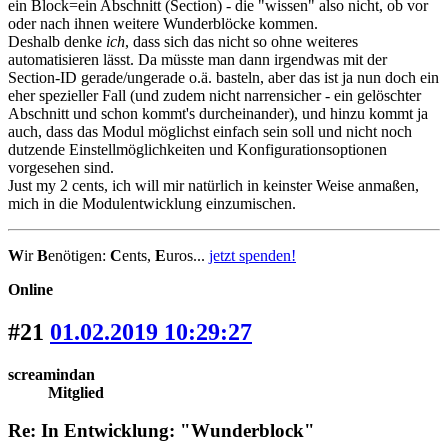
ein Block=ein Abschnitt (Section) - die "wissen" also nicht, ob vor
oder nach ihnen weitere Wunderblöcke kommen.
Deshalb denke
ich
, dass sich das nicht so ohne weiteres
automatisieren lässt. Da müsste man dann irgendwas mit der
Section-ID gerade/ungerade o.ä. basteln, aber das ist ja nun doch ein
eher spezieller Fall (und zudem nicht narrensicher - ein gelöschter
Abschnitt und schon kommt's durcheinander), und hinzu kommt ja
auch, dass das Modul möglichst einfach sein soll und nicht noch
dutzende Einstellmöglichkeiten und Konfigurationsoptionen
vorgesehen sind.
Just my 2 cents, ich will mir natürlich in keinster Weise anmaßen,
mich in die Modulentwicklung einzumischen.
W
ir
B
enötigen:
C
ents,
E
uros...
jetzt spenden!
Online
#21
01.02.2019 10:29:27
screamindan
Mitglied
Re: In Entwicklung: "Wunderblock"