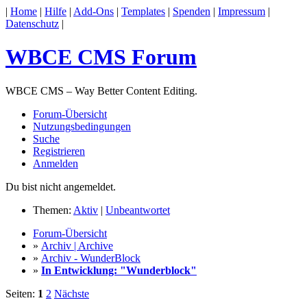
|
Home
|
Hilfe
|
Add-Ons
|
Templates
|
Spenden
|
Impressum
|
Datenschutz
|
WBCE CMS Forum
WBCE CMS – Way Better Content Editing.
Forum-Übersicht
Nutzungsbedingungen
Suche
Registrieren
Anmelden
Du bist nicht angemeldet.
Themen:
Aktiv
|
Unbeantwortet
Forum-Übersicht
»
Archiv | Archive
»
Archiv - WunderBlock
»
In Entwicklung: "Wunderblock"
Seiten:
1
2
Nächste