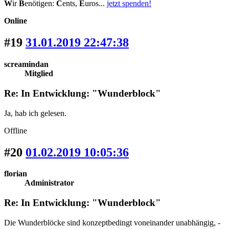
W
ir
B
enötigen:
C
ents,
E
uros...
jetzt spenden!
Online
#19
31.01.2019 22:47:38
screamindan
Mitglied
Re: In Entwicklung: "Wunderblock"
Ja, hab ich gelesen.
Offline
#20
01.02.2019 10:05:36
florian
Administrator
Re: In Entwicklung: "Wunderblock"
Die Wunderblöcke sind konzeptbedingt voneinander unabhängig, -