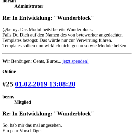
florian
Administrator
Re: In Entwicklung: "Wunderblock"
@berny: Das Modul heißt bereits Wunderblock.
Falls Du Dich auf den Namen des von byteworker angedachten
Templates bezogst: Das würde nur zur Verwirrung führen.
Templates sollten nun wirklich nicht genau so wie Module heißen.
W
ir
B
enötigen:
C
ents,
E
uros...
jetzt spenden!
Online
#25
01.02.2019 13:08:20
berny
Mitglied
Re: In Entwicklung: "Wunderblock"
So, hab mir das mal angesehen.
Ein paar Vorschläge: