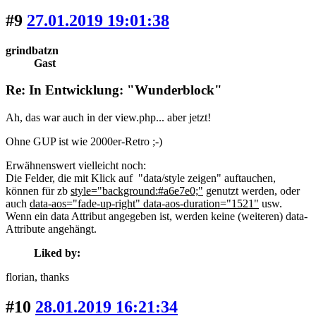
#9
27.01.2019 19:01:38
grindbatzn
Gast
Re: In Entwicklung: "Wunderblock"
Ah, das war auch in der view.php... aber jetzt!
Ohne GUP ist wie 2000er-Retro ;-)
Erwähnenswert vielleicht noch:
Die Felder, die mit Klick auf "data/style zeigen" auftauchen,
können für zb
style="background:#a6e7e0;"
genutzt werden, oder
auch
data-aos="fade-up-right" data-aos-duration="1521"
usw.
Wenn ein data Attribut angegeben ist, werden keine (weiteren) data-
Attribute angehängt.
Liked by:
florian
, thanks
#10
28.01.2019 16:21:34