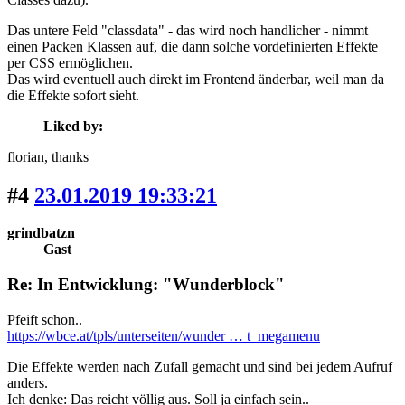
Das untere Feld "classdata" - das wird noch handlicher - nimmt
einen Packen Klassen auf, die dann solche vordefinierten Effekte
per CSS ermöglichen.
Das wird eventuell auch direkt im Frontend änderbar, weil man da
die Effekte sofort sieht.
Liked by:
florian
, thanks
#4
23.01.2019 19:33:21
grindbatzn
Gast
Re: In Entwicklung: "Wunderblock"
Pfeift schon..
https://wbce.at/tpls/unterseiten/wunder … t_megamenu
Die Effekte werden nach Zufall gemacht und sind bei jedem Aufruf
anders.
Ich denke: Das reicht völlig aus. Soll ja einfach sein..