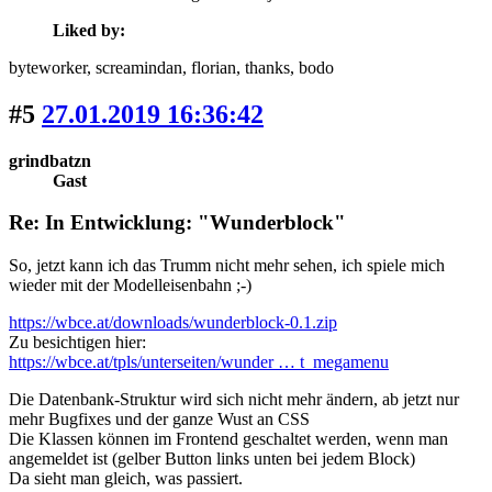
Liked by:
byteworker
, screamindan
, florian
, thanks
, bodo
#5
27.01.2019 16:36:42
grindbatzn
Gast
Re: In Entwicklung: "Wunderblock"
So, jetzt kann ich das Trumm nicht mehr sehen, ich spiele mich
wieder mit der Modelleisenbahn ;-)
https://wbce.at/downloads/wunderblock-0.1.zip
Zu besichtigen hier:
https://wbce.at/tpls/unterseiten/wunder … t_megamenu
Die Datenbank-Struktur wird sich nicht mehr ändern, ab jetzt nur
mehr Bugfixes und der ganze Wust an CSS
Die Klassen können im Frontend geschaltet werden, wenn man
angemeldet ist (gelber Button links unten bei jedem Block)
Da sieht man gleich, was passiert.