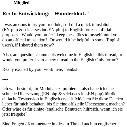
Mitglied
Re: In Entwicklung: "Wunderblock"
I was anxious to try your module, so I did a quick translation
(EN.php & selclasses.inc-EN.php) to English for ease of trial
purposes. Would you prefer I keep these files to myself, until you
do an official translation? Or would it be helpful to some (English
users), if I shared them now?
Also, are questions/comments welcome in English in this thread, or
would you prefer I start a new thread in the English Only forum?
Really excited by your work here, thanks!
----
Ich war bestrebt, Ihr Modul auszuprobieren, also habe ich eine
schnelle Übersetzung (EN.php & selclasses.inc-EN.php) für die
einfache Testversion in Englisch erstellt. Möchten Sie diese Dateien
lieber für mich behalten, bis Sie eine offizielle Übersetzung machen?
Oder wäre es für einige (englische Benutzer) hilfreich, wenn ich sie
jetzt freigebe?
Sind Fragen / Kommentare in diesem Thread auch in englischer