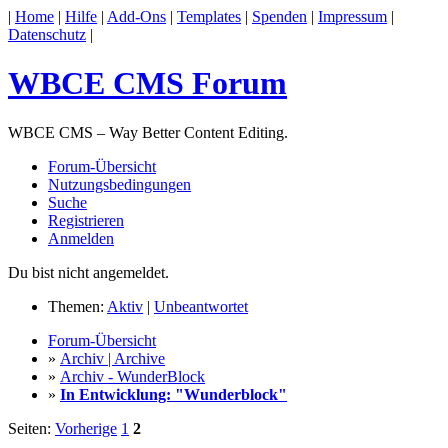
|
Home
|
Hilfe
|
Add-Ons
|
Templates
|
Spenden
|
Impressum
|
Datenschutz
|
WBCE CMS Forum
WBCE CMS – Way Better Content Editing.
Forum-Übersicht
Nutzungsbedingungen
Suche
Registrieren
Anmelden
Du bist nicht angemeldet.
Themen:
Aktiv
|
Unbeantwortet
Forum-Übersicht
»
Archiv | Archive
»
Archiv - WunderBlock
»
In Entwicklung: "Wunderblock"
Seiten:
Vorherige
1
2