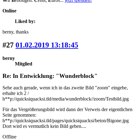
W
ir
B
enötigen:
C
ents,
E
uros...
jetzt spenden!
Online
Liked by:
berny
, thanks
#27
01.02.2019 13:18:45
berny
Mitglied
Re: In Entwicklung: "Wunderblock"
Sehe auch gerade, wenn ich in das zweite Bild "zoom" eingebe,
erhalte ich 2 /
h**p://quicksiquacksi.tld/media/wunderblock//zoom/Testbild.jpg
Für das Vergrößerungsbild wird dann der Verweis der eigentlichen
Seite genommen:
h**p://quicksiquacksi.tld/pages/quicksiquacksi/beton/Bigone.jpg
Dort wird es vermutlich kein Bild geben....
Offline