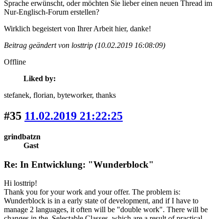
Sprache erwünscht, oder möchten Sie lieber einen neuen Thread im
Nur-Englisch-Forum erstellen?
Wirklich begeistert von Ihrer Arbeit hier, danke!
Beitrag geändert von losttrip (10.02.2019 16:08:09)
Offline
Liked by:
stefanek
, florian
, byteworker
, thanks
#35
11.02.2019 21:22:25
grindbatzn
Gast
Re: In Entwicklung: "Wunderblock"
Hi losttrip!
Thank you for your work and your offer. The problem is:
Wunderblock is in a early state of development, and if I have to
manage 2 languages, it often will be "double work". There will be
changes in the Selectable Classes, which are a result of practical