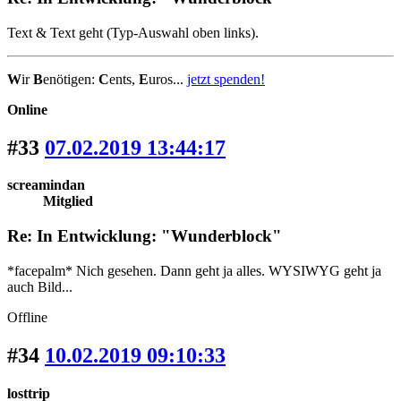
Text & Text geht (Typ-Auswahl oben links).
W
ir
B
enötigen:
C
ents,
E
uros...
jetzt spenden!
Online
#33
07.02.2019 13:44:17
screamindan
Mitglied
Re: In Entwicklung: "Wunderblock"
*facepalm* Nich gesehen. Dann geht ja alles. WYSIWYG geht ja
auch Bild...
Offline
#34
10.02.2019 09:10:33
losttrip