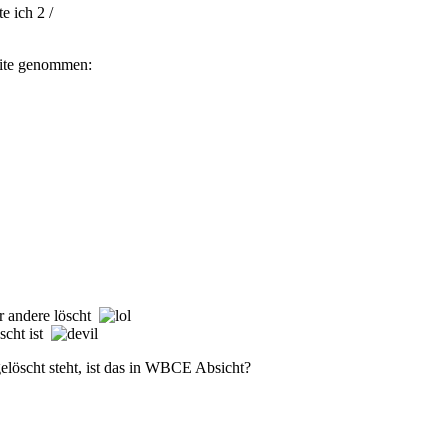
e ich 2 /
eite genommen:
er andere löscht
öscht ist
elöscht steht, ist das in WBCE Absicht?