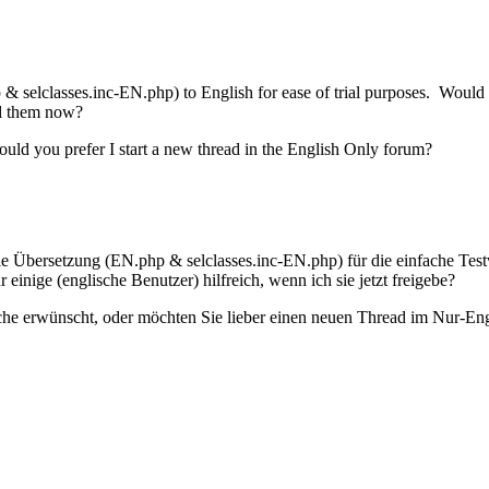
& selclasses.inc-EN.php) to English for ease of trial purposes. Would yo
red them now?
ould you prefer I start a new thread in the English Only forum?
le Übersetzung (EN.php & selclasses.inc-EN.php) für die einfache Testve
 einige (englische Benutzer) hilfreich, wenn ich sie jetzt freigebe?
he erwünscht, oder möchten Sie lieber einen neuen Thread im Nur-Eng