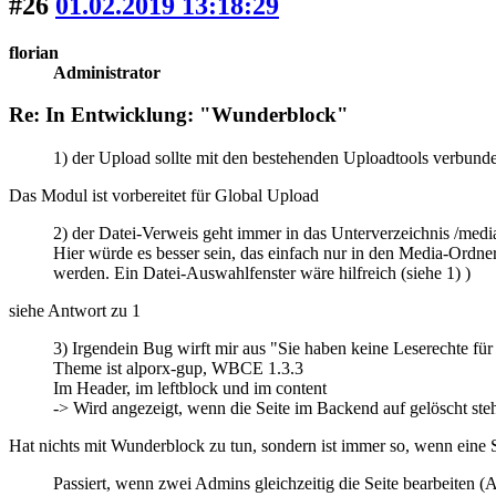
#26
01.02.2019 13:18:29
florian
Administrator
Re: In Entwicklung: "Wunderblock"
1) der Upload sollte mit den bestehenden Uploadtools verbunde
Das Modul ist vorbereitet für Global Upload
2) der Datei-Verweis geht immer in das Unterverzeichnis /med
Hier würde es besser sein, das einfach nur in den Media-Ordn
werden. Ein Datei-Auswahlfenster wäre hilfreich (siehe 1) )
siehe Antwort zu 1
3) Irgendein Bug wirft mir aus "Sie haben keine Leserechte für 
Theme ist alporx-gup, WBCE 1.3.3
Im Header, im leftblock und im content
-> Wird angezeigt, wenn die Seite im Backend auf gelöscht steht,
Hat nichts mit Wunderblock zu tun, sondern ist immer so, wenn eine Se
Passiert, wenn zwei Admins gleichzeitig die Seite bearbeiten (A