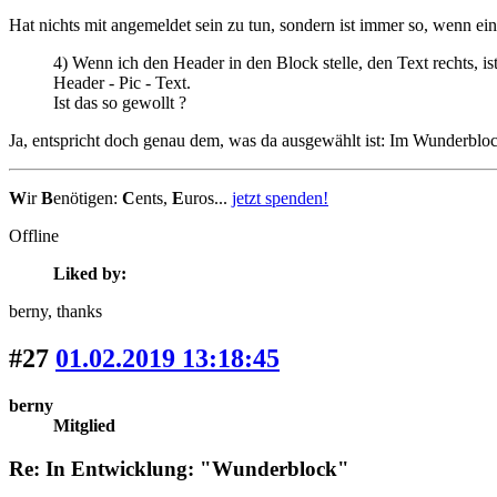
Hat nichts mit angemeldet sein zu tun, sondern ist immer so, wenn eine
4) Wenn ich den Header in den Block stelle, den Text rechts, is
Header - Pic - Text.
Ist das so gewollt ?
Ja, entspricht doch genau dem, was da ausgewählt ist: Im Wunderblock
W
ir
B
enötigen:
C
ents,
E
uros...
jetzt spenden!
Offline
Liked by:
berny
, thanks
#27
01.02.2019 13:18:45
berny
Mitglied
Re: In Entwicklung: "Wunderblock"