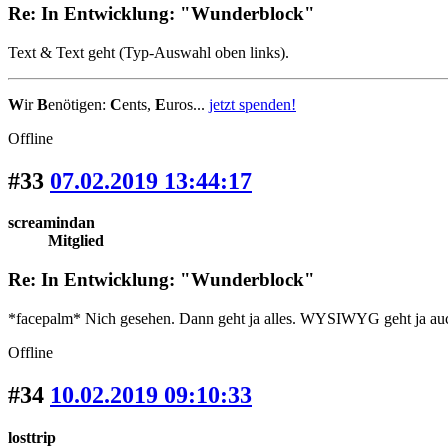
Re: In Entwicklung: "Wunderblock"
Text & Text geht (Typ-Auswahl oben links).
W
ir
B
enötigen:
C
ents,
E
uros...
jetzt spenden!
Offline
#33
07.02.2019 13:44:17
screamindan
Mitglied
Re: In Entwicklung: "Wunderblock"
*facepalm* Nich gesehen. Dann geht ja alles. WYSIWYG geht ja auc
Offline
#34
10.02.2019 09:10:33
losttrip