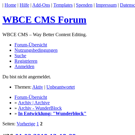
|
Home
|
Hilfe
|
Add-Ons
|
Templates
|
Spenden
|
Impressum
|
Datensc
WBCE CMS Forum
WBCE CMS – Way Better Content Editing.
Forum-Übersicht
Nutzungsbedingungen
Suche
Registrieren
Anmelden
Du bist nicht angemeldet.
Themen:
Aktiv
|
Unbeantwortet
Forum-Übersicht
»
Archiv | Archive
»
Archiv - WunderBlock
»
In Entwicklung: "Wunderblock"
Seiten:
Vorherige
1
2