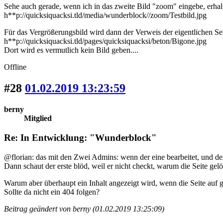
Sehe auch gerade, wenn ich in das zweite Bild "zoom" eingebe, erhalt
h**p://quicksiquacksi.tld/media/wunderblock//zoom/Testbild.jpg
Für das Vergrößerungsbild wird dann der Verweis der eigentlichen S
h**p://quicksiquacksi.tld/pages/quicksiquacksi/beton/Bigone.jpg
Dort wird es vermutlich kein Bild geben....
Offline
#28
01.02.2019 13:23:59
berny
Mitglied
Re: In Entwicklung: "Wunderblock"
@florian: das mit den Zwei Admins: wenn der eine bearbeitet, und d
Dann schaut der erste blöd, weil er nicht checkt, warum die Seite gel
Warum aber überhaupt ein Inhalt angezeigt wird, wenn die Seite auf g
Sollte da nicht ein 404 folgen?
Beitrag geändert von berny (01.02.2019 13:25:09)