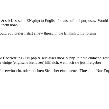
& selclasses.inc-EN.php) to English for ease of trial purposes. Would yo
red them now?
ould you prefer I start a new thread in the English Only forum?
le Übersetzung (EN.php & selclasses.inc-EN.php) für die einfache Testve
 einige (englische Benutzer) hilfreich, wenn ich sie jetzt freigebe?
he erwünscht, oder möchten Sie lieber einen neuen Thread im Nur-Eng