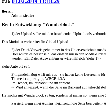
#26
01.02.2019 13:18:29
florian
Administrator
Re: In Entwicklung: "Wunderblock"
1) der Upload sollte mit den bestehenden Uploadtools verbunde
Das Modul ist vorbereitet für Global Upload
2) der Datei-Verweis geht immer in das Unterverzeichnis /med
Hier würde es besser sein, das einfach nur in den Media-Ordn
werden. Ein Datei-Auswahlfenster wäre hilfreich (siehe 1) )
siehe Antwort zu 1
3) Irgendein Bug wirft mir aus "Sie haben keine Leserechte für 
Theme ist alporx-gup, WBCE 1.3.3
Im Header, im leftblock und im content
-> Wird angezeigt, wenn die Seite im Backend auf gelöscht steht,
Hat nichts mit Wunderblock zu tun, sondern ist immer so, wenn eine Se
Passiert, wenn zwei Admins gleichzeitig die Seite bearbeiten (A