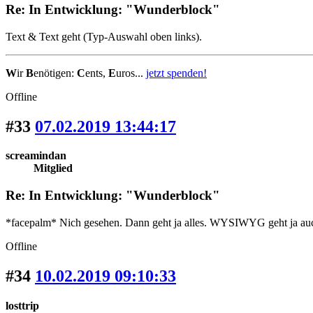
Re: In Entwicklung: "Wunderblock"
Text & Text geht (Typ-Auswahl oben links).
W
ir
B
enötigen:
C
ents,
E
uros...
jetzt spenden!
Offline
#33
07.02.2019 13:44:17
screamindan
Mitglied
Re: In Entwicklung: "Wunderblock"
*facepalm* Nich gesehen. Dann geht ja alles. WYSIWYG geht ja auc
Offline
#34
10.02.2019 09:10:33
losttrip