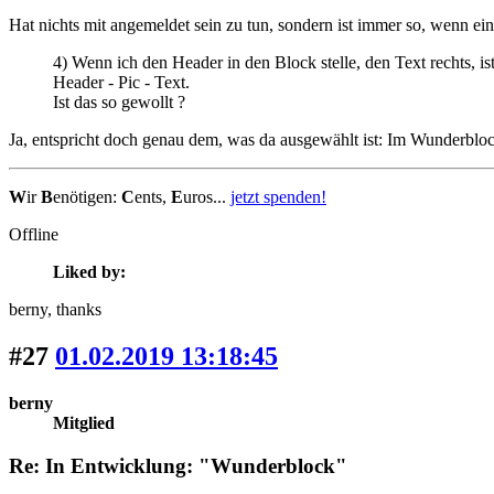
Hat nichts mit angemeldet sein zu tun, sondern ist immer so, wenn eine
4) Wenn ich den Header in den Block stelle, den Text rechts, is
Header - Pic - Text.
Ist das so gewollt ?
Ja, entspricht doch genau dem, was da ausgewählt ist: Im Wunderblock
W
ir
B
enötigen:
C
ents,
E
uros...
jetzt spenden!
Offline
Liked by:
berny
, thanks
#27
01.02.2019 13:18:45
berny
Mitglied
Re: In Entwicklung: "Wunderblock"