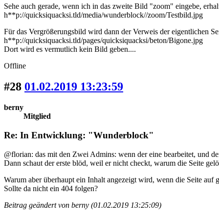
Sehe auch gerade, wenn ich in das zweite Bild "zoom" eingebe, erhalt
h**p://quicksiquacksi.tld/media/wunderblock//zoom/Testbild.jpg
Für das Vergrößerungsbild wird dann der Verweis der eigentlichen S
h**p://quicksiquacksi.tld/pages/quicksiquacksi/beton/Bigone.jpg
Dort wird es vermutlich kein Bild geben....
Offline
#28
01.02.2019 13:23:59
berny
Mitglied
Re: In Entwicklung: "Wunderblock"
@florian: das mit den Zwei Admins: wenn der eine bearbeitet, und d
Dann schaut der erste blöd, weil er nicht checkt, warum die Seite gel
Warum aber überhaupt ein Inhalt angezeigt wird, wenn die Seite auf g
Sollte da nicht ein 404 folgen?
Beitrag geändert von berny (01.02.2019 13:25:09)