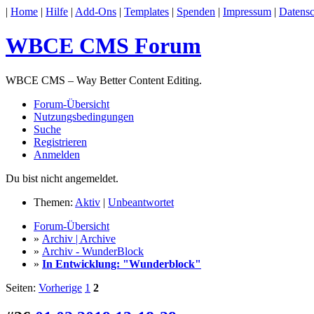
|
Home
|
Hilfe
|
Add-Ons
|
Templates
|
Spenden
|
Impressum
|
Datensc
WBCE CMS Forum
WBCE CMS – Way Better Content Editing.
Forum-Übersicht
Nutzungsbedingungen
Suche
Registrieren
Anmelden
Du bist nicht angemeldet.
Themen:
Aktiv
|
Unbeantwortet
Forum-Übersicht
»
Archiv | Archive
»
Archiv - WunderBlock
»
In Entwicklung: "Wunderblock"
Seiten:
Vorherige
1
2