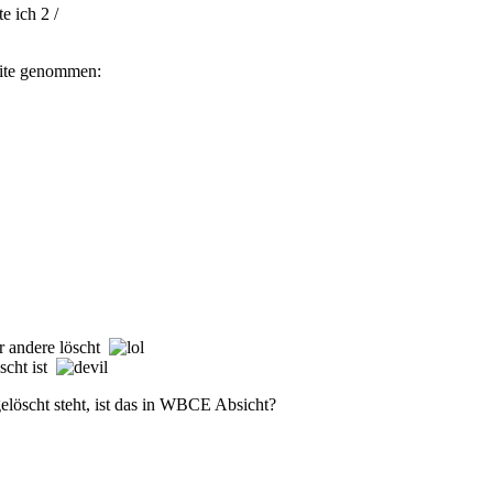
e ich 2 /
eite genommen:
er andere löscht
öscht ist
elöscht steht, ist das in WBCE Absicht?