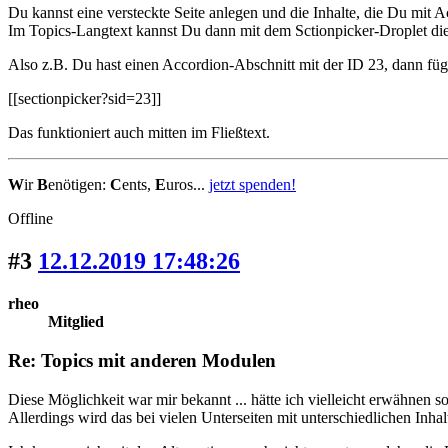
Du kannst eine versteckte Seite anlegen und die Inhalte, die Du mit A
Im Topics-Langtext kannst Du dann mit dem Sctionpicker-Droplet die 
Also z.B. Du hast einen Accordion-Abschnitt mit der ID 23, dann füg
[[sectionpicker?sid=23]]
Das funktioniert auch mitten im Fließtext.
W
ir
B
enötigen:
C
ents,
E
uros...
jetzt spenden!
Offline
#3
12.12.2019 17:48:26
rheo
Mitglied
Re: Topics mit anderen Modulen
Diese Möglichkeit war mir bekannt ... hätte ich vielleicht erwähnen so
Allerdings wird das bei vielen Unterseiten mit unterschiedlichen Inhalt