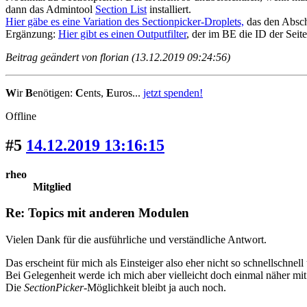
dann das Admintool
Section List
installiert.
Hier gäbe es eine Variation des Sectionpicker-Droplets,
das den Abschn
Ergänzung:
Hier gibt es einen Outputfilter
, der im BE die ID der Seite
Beitrag geändert von florian (13.12.2019 09:24:56)
W
ir
B
enötigen:
C
ents,
E
uros...
jetzt spenden!
Offline
#5
14.12.2019 13:16:15
rheo
Mitglied
Re: Topics mit anderen Modulen
Vielen Dank für die ausführliche und verständliche Antwort.
Das erscheint für mich als Einsteiger also eher nicht so schnellschnell
Bei Gelegenheit werde ich mich aber vielleicht doch einmal näher mit
Die
SectionPicker
-Möglichkeit bleibt ja auch noch.