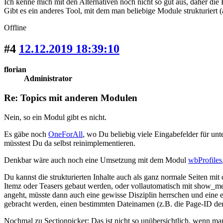
Ich kenne mich mit den Alternativen noch nicht so gut aus, daher die 
Gibt es ein anderes Tool, mit dem man beliebige Module strukturiert 
Offline
#4
12.12.2019 18:39:10
florian
Administrator
Re: Topics mit anderen Modulen
Nein, so ein Modul gibt es nicht.
Es gäbe noch
OneForAll
, wo Du beliebig viele Eingabefelder für unt
müsstest Du da selbst reinimplementieren.
Denkbar wäre auch noch eine Umsetzung mit dem Modul
wbProfiles
Du kannst die strukturierten Inhalte auch als ganz normale Seiten mit
Itemz oder Teasers gebaut werden, oder vollautomatisch mit show_menu
angeht, müsste dann auch eine gewisse Disziplin herrschen und eine e
gebracht werden, einen bestimmten Dateinamen (z.B. die Page-ID der 
Nochmal zu Sectionpicker: Das ist nicht so unübersichtlich, wenn man 