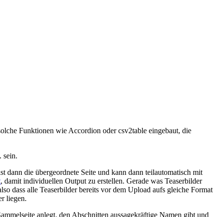
 solche Funktionen wie Accordion oder csv2table eingebaut, die
 sein.
 ist dann die übergeordnete Seite und kann dann teilautomatisch mit
t
, damit individuellen Output zu erstellen. Gerade was Teaserbilder
lso dass alle Teaserbilder bereits vor dem Upload aufs gleiche Format
r liegen.
e Sammelseite anlegt, den Abschnitten aussagekräftige Namen gibt und