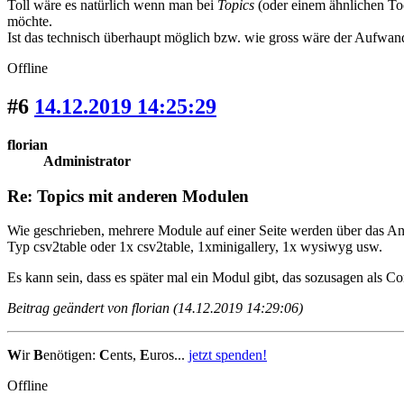
Toll wäre es natürlich wenn man bei
Topics
(oder einem ähnlichen To
möchte.
Ist das technisch überhaupt möglich bzw. wie gross wäre der Aufwand
Offline
#6
14.12.2019 14:25:29
florian
Administrator
Re: Topics mit anderen Modulen
Wie geschrieben, mehrere Module auf einer Seite werden über das Anle
Typ csv2table oder 1x csv2table, 1xminigallery, 1x wysiwyg usw.
Es kann sein, dass es später mal ein Modul gibt, das sozusagen als Co
Beitrag geändert von florian (14.12.2019 14:29:06)
W
ir
B
enötigen:
C
ents,
E
uros...
jetzt spenden!
Offline