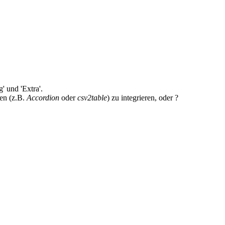
' und 'Extra'.
len (z.B.
Accordion
oder
csv2table
) zu integrieren, oder ?