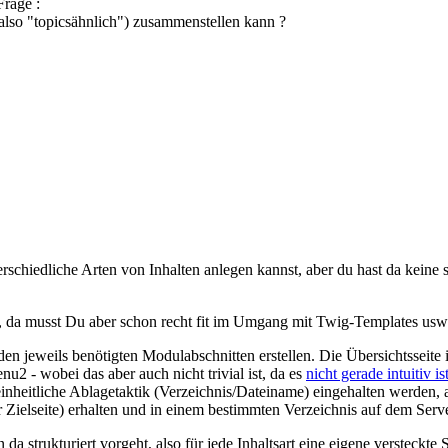
Frage :
(also "topicsähnlich") zusammenstellen kann ?
erschiedliche Arten von Inhalten anlegen kannst, aber du hast da keine
, da musst Du aber schon recht fit im Umgang mit Twig-Templates usw.
 den jeweils benötigten Modulabschnitten erstellen. Die Übersichtsseite
2 - wobei das aber auch nicht trivial ist, da es
nicht gerade intuitiv is
inheitliche Ablagetaktik (Verzeichnis/Dateiname) eingehalten werden, a
Zielseite) erhalten und in einem bestimmten Verzeichnis auf dem Serve
da strukturiert vorgeht, also für jede Inhaltsart eine eigene versteckt