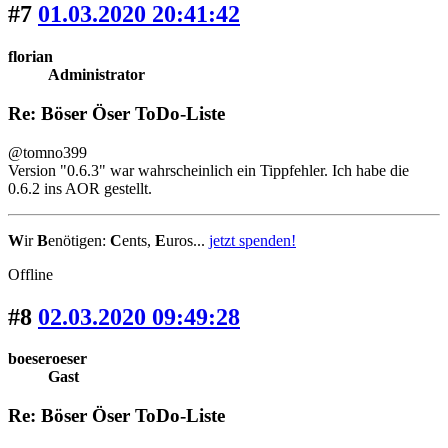
#7
01.03.2020 20:41:42
florian
Administrator
Re: Böser Öser ToDo-Liste
@tomno399
Version "0.6.3" war wahrscheinlich ein Tippfehler. Ich habe die
0.6.2 ins AOR gestellt.
W
ir
B
enötigen:
C
ents,
E
uros...
jetzt spenden!
Offline
#8
02.03.2020 09:49:28
boeseroeser
Gast
Re: Böser Öser ToDo-Liste