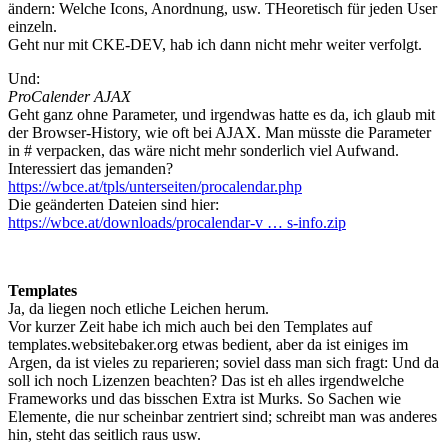
ändern: Welche Icons, Anordnung, usw. THeoretisch für jeden User
einzeln.
Geht nur mit CKE-DEV, hab ich dann nicht mehr weiter verfolgt.
Und:
ProCalender AJAX
Geht ganz ohne Parameter, und irgendwas hatte es da, ich glaub mit
der Browser-History, wie oft bei AJAX. Man müsste die Parameter
in # verpacken, das wäre nicht mehr sonderlich viel Aufwand.
Interessiert das jemanden?
https://wbce.at/tpls/unterseiten/procalendar.php
Die geänderten Dateien sind hier:
https://wbce.at/downloads/procalendar-v … s-info.zip
Templates
Ja, da liegen noch etliche Leichen herum.
Vor kurzer Zeit habe ich mich auch bei den Templates auf
templates.websitebaker.org etwas bedient, aber da ist einiges im
Argen, da ist vieles zu reparieren; soviel dass man sich fragt: Und da
soll ich noch Lizenzen beachten? Das ist eh alles irgendwelche
Frameworks und das bisschen Extra ist Murks. So Sachen wie
Elemente, die nur scheinbar zentriert sind; schreibt man was anderes
hin, steht das seitlich raus usw.