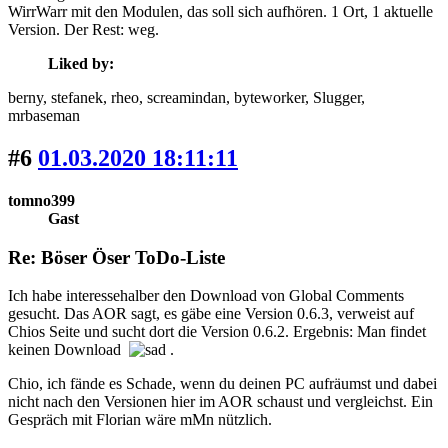
WirrWarr mit den Modulen, das soll sich aufhören. 1 Ort, 1 aktuelle
Version. Der Rest: weg.
Liked by:
berny
, stefanek
, rheo
, screamindan
, byteworker
, Slugger
,
mrbaseman
#6
01.03.2020 18:11:11
tomno399
Gast
Re: Böser Öser ToDo-Liste
Ich habe interessehalber den Download von Global Comments
gesucht. Das AOR sagt, es gäbe eine Version 0.6.3, verweist auf
Chios Seite und sucht dort die Version 0.6.2. Ergebnis: Man findet
keinen Download
.
Chio, ich fände es Schade, wenn du deinen PC aufräumst und dabei
nicht nach den Versionen hier im AOR schaust und vergleichst. Ein
Gespräch mit Florian wäre mMn nützlich.