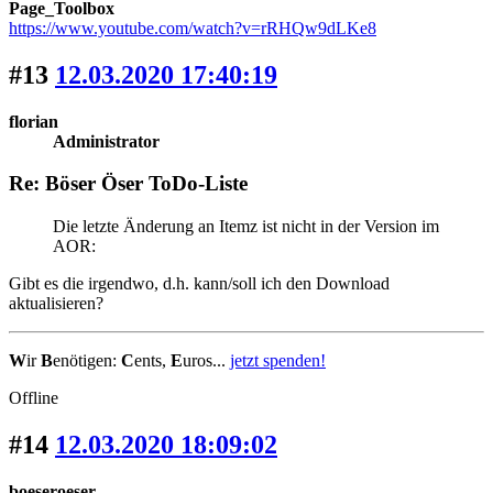
Page_Toolbox
https://www.youtube.com/watch?v=rRHQw9dLKe8
#13
12.03.2020 17:40:19
florian
Administrator
Re: Böser Öser ToDo-Liste
Die letzte Änderung an Itemz ist nicht in der Version im
AOR:
Gibt es die irgendwo, d.h. kann/soll ich den Download
aktualisieren?
W
ir
B
enötigen:
C
ents,
E
uros...
jetzt spenden!
Offline
#14
12.03.2020 18:09:02
boeseroeser