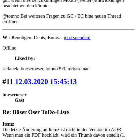
gut, wenn dies bei zukünftigen Modul-(Weiter-)Entwicklungen
beachtet werden könnte.
@tomno Bei weiteren Fragen zu GC / EC bitte neuen Thread
eröffnen.
W
ir
B
enötigen:
C
ents,
E
uros...
jetzt spenden!
Offline
Liked by:
stefanek
, boeseroeser
, tomno399
, mrbaseman
#11
12.03.2020 15:45:13
boeseroeser
Gast
Re: Böser Öser ToDo-Liste
Itemz
Die letzte Änderung an Itemz ist nicht in der Version im AOR:
Wenn man ein PDF hochlädt, wird ein Thumb davon erstellt (1.