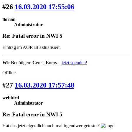
#26
16.03.2020 17:55:06
florian
Administrator
Re: Fatal error in NWI 5
Eintrag im AOR ist aktualisiert.
W
ir
B
enötigen:
C
ents,
E
uros...
jetzt spenden!
Offline
#27
16.03.2020 17:57:48
webbird
Administrator
Re: Fatal error in NWI 5
Hat das jetzt eigentlich auch mal irgendwer getestet?