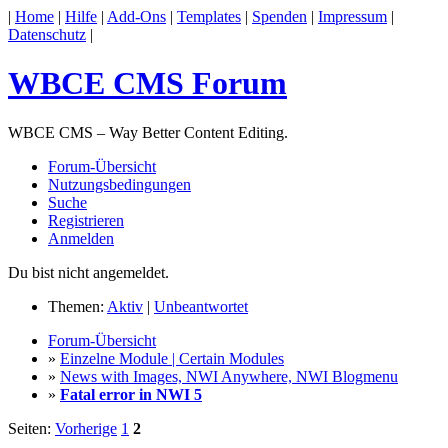
|
Home
|
Hilfe
|
Add-Ons
|
Templates
|
Spenden
|
Impressum
|
Datenschutz
|
WBCE CMS Forum
WBCE CMS – Way Better Content Editing.
Forum-Übersicht
Nutzungsbedingungen
Suche
Registrieren
Anmelden
Du bist nicht angemeldet.
Themen:
Aktiv
|
Unbeantwortet
Forum-Übersicht
»
Einzelne Module | Certain Modules
»
News with Images, NWI Anywhere, NWI Blogmenu
»
Fatal error in NWI 5
Seiten:
Vorherige
1
2