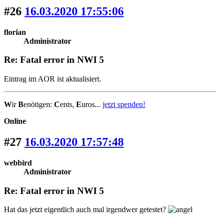
#26
16.03.2020 17:55:06
florian
Administrator
Re: Fatal error in NWI 5
Eintrag im AOR ist aktualisiert.
W
ir
B
enötigen:
C
ents,
E
uros...
jetzt spenden!
Online
#27
16.03.2020 17:57:48
webbird
Administrator
Re: Fatal error in NWI 5
Hat das jetzt eigentlich auch mal irgendwer getestet?