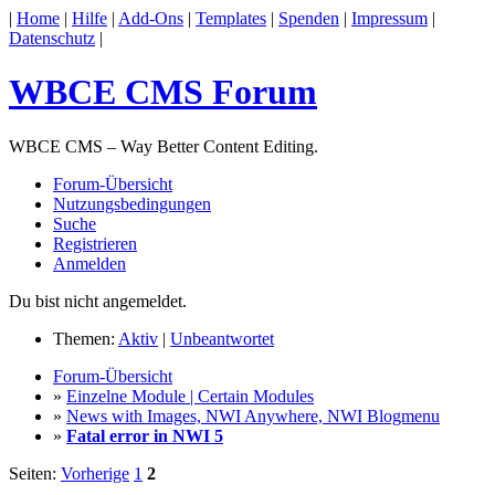
|
Home
|
Hilfe
|
Add-Ons
|
Templates
|
Spenden
|
Impressum
|
Datenschutz
|
WBCE CMS Forum
WBCE CMS – Way Better Content Editing.
Forum-Übersicht
Nutzungsbedingungen
Suche
Registrieren
Anmelden
Du bist nicht angemeldet.
Themen:
Aktiv
|
Unbeantwortet
Forum-Übersicht
»
Einzelne Module | Certain Modules
»
News with Images, NWI Anywhere, NWI Blogmenu
»
Fatal error in NWI 5
Seiten:
Vorherige
1
2