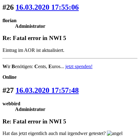
#26
16.03.2020 17:55:06
florian
Administrator
Re: Fatal error in NWI 5
Eintrag im AOR ist aktualisiert.
W
ir
B
enötigen:
C
ents,
E
uros...
jetzt spenden!
Online
#27
16.03.2020 17:57:48
webbird
Administrator
Re: Fatal error in NWI 5
Hat das jetzt eigentlich auch mal irgendwer getestet?