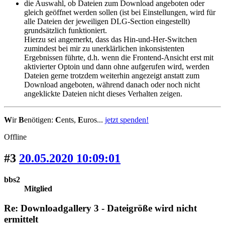
die Auswahl, ob Dateien zum Download angeboten oder
gleich geöffnet werden sollen (ist bei Einstellungen, wird für
alle Dateien der jeweiligen DLG-Section eingestellt)
grundsätzlich funktioniert.
Hierzu sei angemerkt, dass das Hin-und-Her-Switchen
zumindest bei mir zu unerklärlichen inkonsistenten
Ergebnissen führte, d.h. wenn die Frontend-Ansicht erst mit
aktivierter Optoin und dann ohne aufgerufen wird, werden
Dateien gerne trotzdem weiterhin angezeigt anstatt zum
Download angeboten, während danach oder noch nicht
angeklickte Dateien nicht dieses Verhalten zeigen.
W
ir
B
enötigen:
C
ents,
E
uros...
jetzt spenden!
Offline
#3
20.05.2020 10:09:01
bbs2
Mitglied
Re: Downloadgallery 3 - Dateigröße wird nicht
ermittelt