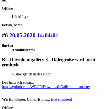
mal
Offline
Liked by:
florian
, bernd
#6
20.05.2020 14:04:01
florian
Administrator
Re: Downloadgallery 3 - Dateigröße wird nicht
ermittelt
push-e gleich in das Repo
Das hatte ich sogar...
https://github.com/WBCE/Download-Galler … its/master
W
ir
B
enötigen:
C
ents,
E
uros...
jetzt spenden!
Offline