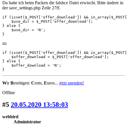
Da hatte ich beim Packen die falshce Datei erwischt. Bitte ändere in
der save_settings.php Zeile 27ff.
if (isset($_POST['offer_download']) && in_array($_POST[
    $use_dir = $_POST['offer_download'];

} else {

    $use_dir = 'N';

}
zu
if (isset($_POST['offer_download']) && in_array($_POST[
    $offer_download = $_POST['offer_download'];

} else {

    $offer_download = 'N';

}
W
ir
B
enötigen:
C
ents,
E
uros...
jetzt spenden!
Offline
#5
20.05.2020 13:58:03
webbird
Administrator