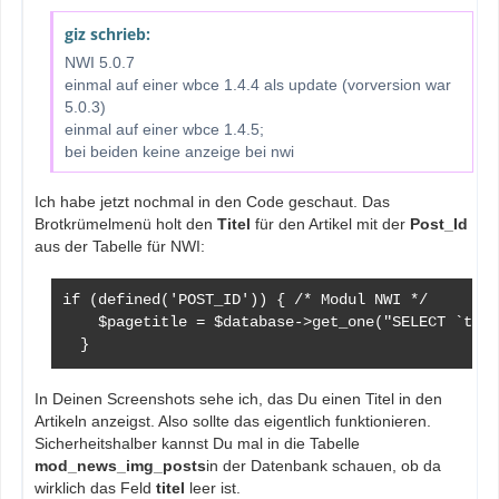
giz schrieb:
NWI 5.0.7
einmal auf einer wbce 1.4.4 als update (vorversion war
5.0.3)
einmal auf einer wbce 1.4.5;
bei beiden keine anzeige bei nwi
Ich habe jetzt nochmal in den Code geschaut. Das
Brotkrümelmenü holt den
Titel
für den Artikel mit der
Post_Id
aus der Tabelle für NWI:
if (defined('POST_ID')) { /* Modul NWI */

    $pagetitle = $database->get_one("SELECT `titl
  }
In Deinen Screenshots sehe ich, das Du einen Titel in den
Artikeln anzeigst. Also sollte das eigentlich funktionieren.
Sicherheitshalber kannst Du mal in die Tabelle
mod_news_img_posts
in der Datenbank schauen, ob da
wirklich das Feld
titel
leer ist.