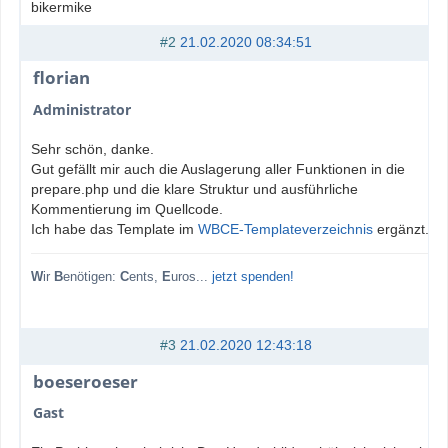
bikermike
#2
21.02.2020 08:34:51
florian
Administrator
Sehr schön, danke.
Gut gefällt mir auch die Auslagerung aller Funktionen in die
prepare.php und die klare Struktur und ausführliche
Kommentierung im Quellcode.
Ich habe das Template im
WBCE-Templateverzeichnis
ergänzt.
W
ir
B
enötigen:
C
ents,
E
uros...
jetzt spenden!
#3
21.02.2020 12:43:18
boeseroeser
Gast