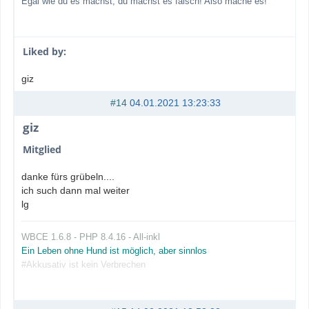
Egal wie du es machst, du machst es falsch! Also mache es!
Liked by:
giz
#14
04.01.2021 13:23:33
giz
Mitglied
danke fürs grübeln....
ich such dann mal weiter
lg
WBCE 1.6.8 - PHP 8.4.16 - All-inkl
Ein Leben ohne Hund ist möglich, aber sinnlos
#Akkusativ ist kein Verbrechen