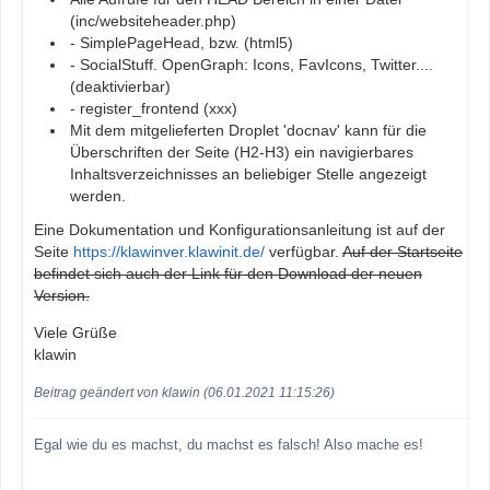
(inc/websiteheader.php)
- SimplePageHead, bzw. (html5)
- SocialStuff. OpenGraph: Icons, FavIcons, Twitter....
(deaktivierbar)
- register_frontend (xxx)
Mit dem mitgelieferten Droplet 'docnav' kann für die
Überschriften der Seite (H2-H3) ein navigierbares
Inhaltsverzeichnisses an beliebiger Stelle angezeigt
werden.
Eine Dokumentation und Konfigurationsanleitung ist auf der
Seite
https://klawinver.klawinit.de/
verfügbar.
Auf der Startseite
befindet sich auch der Link für den Download der neuen
Version.
Viele Grüße
klawin
Beitrag geändert von klawin (06.01.2021 11:15:26)
Egal wie du es machst, du machst es falsch! Also mache es!