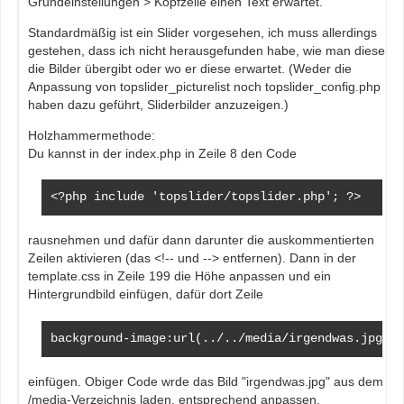
Grundeinstellungen > Kopfzeile einen Text erwartet.
Standardmäßig ist ein Slider vorgesehen, ich muss allerdings
gestehen, dass ich nicht herausgefunden habe, wie man diesem
die Bilder übergibt oder wo er diese erwartet. (Weder die
Anpassung von topslider_picturelist noch topslider_config.php
haben dazu geführt, Sliderbilder anzuzeigen.)
Holzhammermethode:
Du kannst in der index.php in Zeile 8 den Code
<?php include 'topslider/topslider.php'; ?>
rausnehmen und dafür dann darunter die auskommentierten
Zeilen aktivieren (das <!-- und --> entfernen). Dann in der
template.css in Zeile 199 die Höhe anpassen und ein
Hintergrundbild einfügen, dafür dort Zeile
background-image:url(../../media/irgendwas.jpg);
einfügen. Obiger Code wrde das Bild "irgendwas.jpg" aus dem
/media-Verzeichnis laden, entsprechend anpassen.