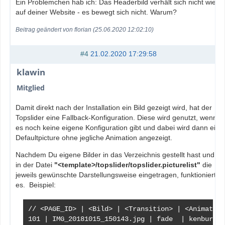
Ein Problemchen hab ich: Das Headerbild verhält sich nicht wie
auf deiner Website - es bewegt sich nicht. Warum?
Beitrag geändert von florian (25.06.2020 12:02:10)
#4
21.02.2020 17:29:58
klawin
Mitglied
Damit direkt nach der Installation ein Bild gezeigt wird, hat der
Topslider eine Fallback-Konfiguration. Diese wird genutzt, wenn
es noch keine eigene Konfiguration gibt und dabei wird dann ein
Defaultpicture ohne jegliche Animation angezeigt.
Nachdem Du eigene Bilder in das Verzeichnis gestellt hast und
in der Datei
"<template>/topslider/topslider.picturelist"
die
jeweils gewünschte Darstellungsweise eingetragen, funktioniert
es. Beispiel:
// <PAGE_ID> | <Bild> | <Transition> | <Animation
101 | IMG_20181015_150143.jpg | fade  | kenburnsD