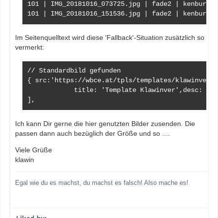
101 | IMG_20181016_073725.jpg | fade2 | kenburnsD
101 | IMG_20181016_151536.jpg | fade2 | kenburnsR
Im Seitenquelltext wird diese 'Fallback'-Situation zusätzlich so
vermerkt:
// Standardbild gefunden

{ src:'https://wbce.at/tpls/templates/klawinver/t
            title: 'Template Klawinver',desc: 'Th
],
Ich kann Dir gerne die hier genutzten Bilder zusenden. Die
passen dann auch bezüglich der Größe und so ....
Viele Grüße
klawin
Egal wie du es machst, du machst es falsch! Also mache es!