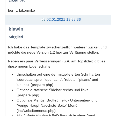
Liked by:
berny
, bikermike
#5
02.01.2021 13:55:36
klawin
Mitglied
Ich habe das Template zwischenzeitlich weiterentwickelt und
möchte die neue Version 1.2 hier zur Verfügung stellen.
Neben ein paar Verbesserungen (u.A. am Topslider) gibt es
diese neuen Eigenschaften:
Umschalten auf eine der mitgelieferten Schriftarten
'sourcesanspro', 'opensans', 'roboto', 'ptsans' und
'ubuntu' (prepare.php).
Optionale statische Sidebar rechts und links
(prepare.php)
Optionale Menüs: Brotkrümel-, - Unterseiten- und
"Vorige-Haupt-Naechste-Seite" Menü
(inc/websitemenus.php)
Alle Aufrufe für den HEAD Bereich in einer Datei