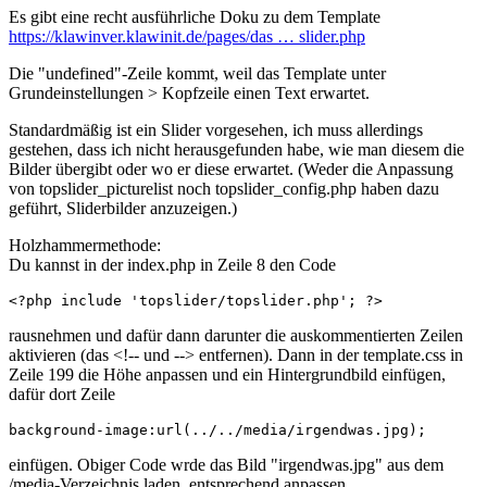
Es gibt eine recht ausführliche Doku zu dem Template
https://klawinver.klawinit.de/pages/das … slider.php
Die "undefined"-Zeile kommt, weil das Template unter
Grundeinstellungen > Kopfzeile einen Text erwartet.
Standardmäßig ist ein Slider vorgesehen, ich muss allerdings
gestehen, dass ich nicht herausgefunden habe, wie man diesem die
Bilder übergibt oder wo er diese erwartet. (Weder die Anpassung
von topslider_picturelist noch topslider_config.php haben dazu
geführt, Sliderbilder anzuzeigen.)
Holzhammermethode:
Du kannst in der index.php in Zeile 8 den Code
<?php include 'topslider/topslider.php'; ?>
rausnehmen und dafür dann darunter die auskommentierten Zeilen
aktivieren (das <!-- und --> entfernen). Dann in der template.css in
Zeile 199 die Höhe anpassen und ein Hintergrundbild einfügen,
dafür dort Zeile
background-image:url(../../media/irgendwas.jpg);
einfügen. Obiger Code wrde das Bild "irgendwas.jpg" aus dem
/media-Verzeichnis laden, entsprechend anpassen.