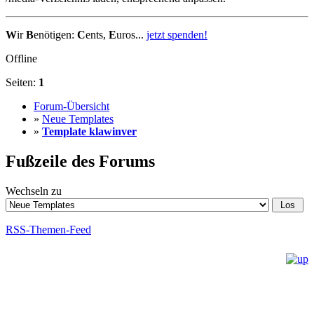
W
ir
B
enötigen:
C
ents,
E
uros...
jetzt spenden!
Offline
Seiten:
1
Forum-Übersicht
»
Neue Templates
»
Template klawinver
Fußzeile des Forums
Wechseln zu
RSS-Themen-Feed