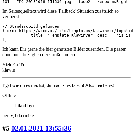
101 | IMG_20181016_151536.jpg | fade2 | kenburnsRight  
Im Seitenquelltext wird diese 'Fallback'-Situation zusätzlich so
vermerkt:
// Standardbild gefunden

{ src:'https://wbce.at/tpls/templates/klawinver/topslid
            title: 'Template Klawinver',desc: 'This is 
],
Ich kann Dir gerne die hier genutzten Bilder zusenden. Die passen
dann auch bezüglich der Größe und so ....
Viele Grüße
klawin
Egal wie du es machst, du machst es falsch! Also mache es!
Offline
Liked by:
berny
, bikermike
#5
02.01.2021 13:55:36