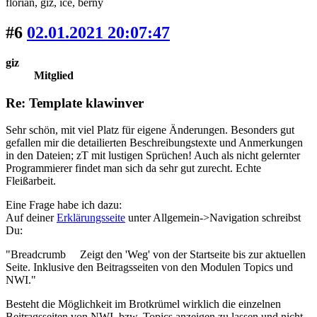
florian
, giz
, ice
, berny
#6
02.01.2021 20:07:47
giz
Mitglied
Re: Template klawinver
Sehr schön, mit viel Platz für eigene Änderungen. Besonders gut
gefallen mir die detailierten Beschreibungstexte und Anmerkungen
in den Dateien; zT mit lustigen Sprüchen! Auch als nicht gelernter
Programmierer findet man sich da sehr gut zurecht. Echte
Fleißarbeit.
Eine Frage habe ich dazu:
Auf deiner
Erklärungsseite
unter Allgemein->Navigation schreibst
Du:
"Breadcrumb Zeigt den 'Weg' von der Startseite bis zur aktuellen
Seite. Inklusive den Beitragsseiten von den Modulen Topics und
NWI."
Besteht die Möglichkeit im Brotkrümel wirklich die einzelnen
Beitragsseiten von NWI, bzw. Topics anzeigen zu lassen und nicht