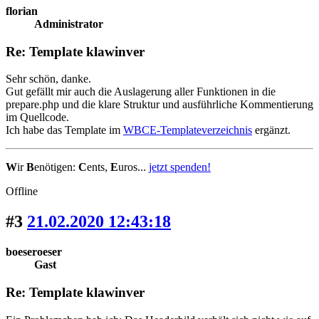
florian
Administrator
Re: Template klawinver
Sehr schön, danke.
Gut gefällt mir auch die Auslagerung aller Funktionen in die
prepare.php und die klare Struktur und ausführliche Kommentierung
im Quellcode.
Ich habe das Template im
WBCE-Templateverzeichnis
ergänzt.
W
ir
B
enötigen:
C
ents,
E
uros...
jetzt spenden!
Offline
#3
21.02.2020 12:43:18
boeseroeser
Gast
Re: Template klawinver