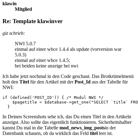
klawin
Mitglied
Re: Template klawinver
giz schrieb:
NWI 5.0.7
einmal auf einer wbce 1.4.4 als update (vorversion war
5.0.3)
einmal auf einer wbce 1.4.5;
bei beiden keine anzeige bei nwi
Ich habe jetzt nochmal in den Code geschaut. Das Brotkrümelmenü
holt den
Titel
für den Artikel mit der
Post_Id
aus der Tabelle für
NWI:
if (defined('POST_ID')) { /* Modul NWI */

    $pagetitle = $database->get_one("SELECT `title` FRO
  }
In Deinen Screenshots sehe ich, das Du einen Titel in den Artikeln
anzeigst. Also sollte das eigentlich funktionieren. Sicherheitshalber
kannst Du mal in die Tabelle
mod_news_img_posts
in der
Datenbank schauen, ob da wirklich das Feld
titel
leer ist.