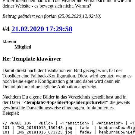
Ein Problemchen hab ich: Das Headerbild verhält sich nicht wie auf
deiner Website - es bewegt sich nicht. Warum?
Beitrag geändert von florian (25.06.2020 12:02:10)
#4
21.02.2020 17:29:58
klawin
Mitglied
Re: Template klawinver
Damit direkt nach der Installation ein Bild gezeigt wird, hat der
Topslider eine Fallback-Konfiguration. Diese wird genutzt, wenn es
noch keine eigene Konfiguration gibt und dabei wird dann ein
Defaultpicture ohne jegliche Animation angezeigt.
Nachdem Du eigene Bilder in das Verzeichnis gestellt hast und in
der Datei
"<template>/topslider/topslider.picturelist"
die jeweils
gewünschte Darstellungsweise eingetragen, funktioniert es.
Beispiel:
// <PAGE_ID> | <Bild> | <Transition> | <Animation> | <T
101 | IMG_20181015_150143.jpg | fade  | kenburnsDownRig
101 | IMG_20181016_073725.jpg | fade2 | kenburnsDownLef