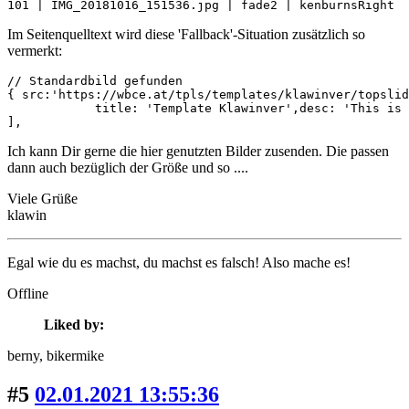
101 | IMG_20181016_151536.jpg | fade2 | kenburnsRight  
Im Seitenquelltext wird diese 'Fallback'-Situation zusätzlich so
vermerkt:
// Standardbild gefunden

{ src:'https://wbce.at/tpls/templates/klawinver/topslid
            title: 'Template Klawinver',desc: 'This is 
],
Ich kann Dir gerne die hier genutzten Bilder zusenden. Die passen
dann auch bezüglich der Größe und so ....
Viele Grüße
klawin
Egal wie du es machst, du machst es falsch! Also mache es!
Offline
Liked by:
berny
, bikermike
#5
02.01.2021 13:55:36