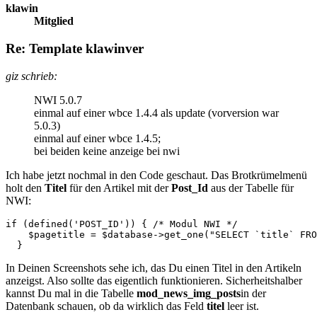
klawin
Mitglied
Re: Template klawinver
giz schrieb:
NWI 5.0.7
einmal auf einer wbce 1.4.4 als update (vorversion war
5.0.3)
einmal auf einer wbce 1.4.5;
bei beiden keine anzeige bei nwi
Ich habe jetzt nochmal in den Code geschaut. Das Brotkrümelmenü
holt den
Titel
für den Artikel mit der
Post_Id
aus der Tabelle für
NWI:
if (defined('POST_ID')) { /* Modul NWI */

    $pagetitle = $database->get_one("SELECT `title` FRO
  }
In Deinen Screenshots sehe ich, das Du einen Titel in den Artikeln
anzeigst. Also sollte das eigentlich funktionieren. Sicherheitshalber
kannst Du mal in die Tabelle
mod_news_img_posts
in der
Datenbank schauen, ob da wirklich das Feld
titel
leer ist.