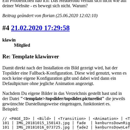
Ein Problemchen hab ich: Das Headerbild verhält sich nicht wie auf
deiner Website - es bewegt sich nicht. Warum?
Beitrag geändert von florian (25.06.2020 12:02:10)
#4
21.02.2020 17:29:58
klawin
Mitglied
Re: Template klawinver
Damit direkt nach der Installation ein Bild gezeigt wird, hat der
Topslider eine Fallback-Konfiguration. Diese wird genutzt, wenn es
noch keine eigene Konfiguration gibt und dabei wird dann ein
Defaultpicture ohne jegliche Animation angezeigt.
Nachdem Du eigene Bilder in das Verzeichnis gestellt hast und in
der Datei
"<template>/topslider/topslider.picturelist"
die jeweils
gewünschte Darstellungsweise eingetragen, funktioniert es.
Beispiel:
// <PAGE_ID> | <Bild> | <Transition> | <Animation> | <T
101 | IMG_20181015_150143.jpg | fade  | kenburnsDownRig
101 | IMG_20181016_073725.jpg | fade2 | kenburnsDownLef