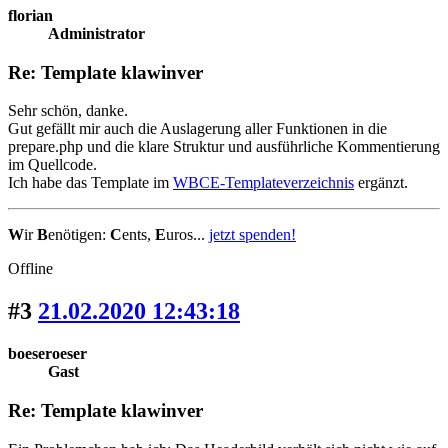
florian
Administrator
Re: Template klawinver
Sehr schön, danke.
Gut gefällt mir auch die Auslagerung aller Funktionen in die
prepare.php und die klare Struktur und ausführliche Kommentierung
im Quellcode.
Ich habe das Template im
WBCE-Templateverzeichnis
ergänzt.
W
ir
B
enötigen:
C
ents,
E
uros...
jetzt spenden!
Offline
#3
21.02.2020 12:43:18
boeseroeser
Gast
Re: Template klawinver