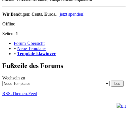
W
ir
B
enötigen:
C
ents,
E
uros...
jetzt spenden!
Offline
Seiten:
1
Forum-Übersicht
»
Neue Templates
»
Template klawinver
Fußzeile des Forums
Wechseln zu
RSS-Themen-Feed