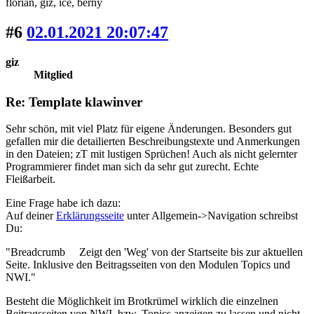
florian
, giz
, ice
, berny
#6
02.01.2021 20:07:47
giz
Mitglied
Re: Template klawinver
Sehr schön, mit viel Platz für eigene Änderungen. Besonders gut
gefallen mir die detailierten Beschreibungstexte und Anmerkungen
in den Dateien; zT mit lustigen Sprüchen! Auch als nicht gelernter
Programmierer findet man sich da sehr gut zurecht. Echte
Fleißarbeit.
Eine Frage habe ich dazu:
Auf deiner
Erklärungsseite
unter Allgemein->Navigation schreibst
Du:
"Breadcrumb Zeigt den 'Weg' von der Startseite bis zur aktuellen
Seite. Inklusive den Beitragsseiten von den Modulen Topics und
NWI."
Besteht die Möglichkeit im Brotkrümel wirklich die einzelnen
Beitragsseiten von NWI, bzw. Topics anzeigen zu lassen und nicht