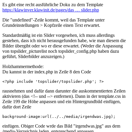
Es gibt eine recht ausführliche Doku zu dem Template
https://klawinver.klawinit.de/pages/das … slider.php
Die "undefined"-Zeile kommt, weil das Template unter
Grundeinstellungen > Kopfzeile einen Text erwartet.
Standardmäßig ist ein Slider vorgesehen, ich muss allerdings
gestehen, dass ich nicht herausgefunden habe, wie man diesem die
Bilder übergibt oder wo er diese erwartet. (Weder die Anpassung
von topslider_picturelist noch topslider_config.php haben dazu
geführt, Sliderbilder anzuzeigen.)
Holzhammermethode:
Du kannst in der index.php in Zeile 8 den Code
<?php include 'topslider/topslider.php'; ?>
rausnehmen und dafür dann darunter die auskommentierten Zeilen
aktivieren (das <!-- und --> entfernen). Dann in der template.css in
Zeile 199 die Höhe anpassen und ein Hintergrundbild einfügen,
dafür dort Zeile
background-image:url(../../media/irgendwas.jpg);
einfügen. Obiger Code wrde das Bild "irgendwas.jpg" aus dem
/media-Verzeichnis laden, entsprechend anpassen.