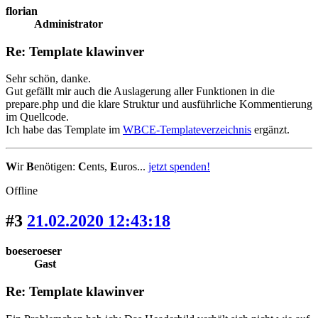
florian
Administrator
Re: Template klawinver
Sehr schön, danke.
Gut gefällt mir auch die Auslagerung aller Funktionen in die
prepare.php und die klare Struktur und ausführliche Kommentierung
im Quellcode.
Ich habe das Template im
WBCE-Templateverzeichnis
ergänzt.
W
ir
B
enötigen:
C
ents,
E
uros...
jetzt spenden!
Offline
#3
21.02.2020 12:43:18
boeseroeser
Gast
Re: Template klawinver