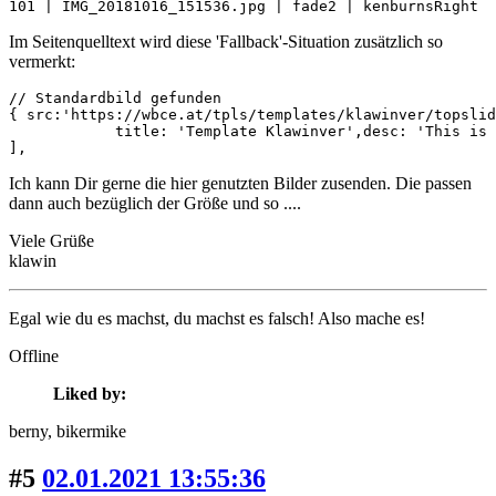
101 | IMG_20181016_151536.jpg | fade2 | kenburnsRight  
Im Seitenquelltext wird diese 'Fallback'-Situation zusätzlich so
vermerkt:
// Standardbild gefunden

{ src:'https://wbce.at/tpls/templates/klawinver/topslid
            title: 'Template Klawinver',desc: 'This is 
],
Ich kann Dir gerne die hier genutzten Bilder zusenden. Die passen
dann auch bezüglich der Größe und so ....
Viele Grüße
klawin
Egal wie du es machst, du machst es falsch! Also mache es!
Offline
Liked by:
berny
, bikermike
#5
02.01.2021 13:55:36