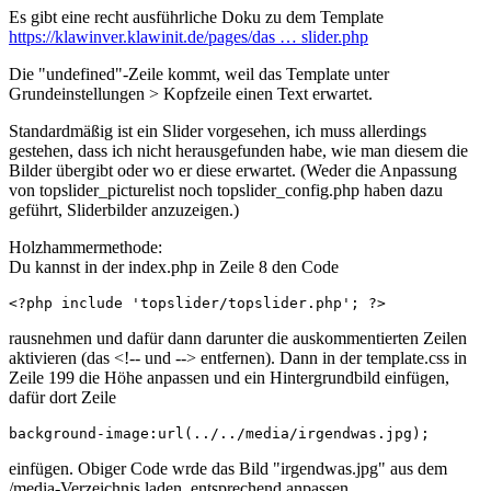
Es gibt eine recht ausführliche Doku zu dem Template
https://klawinver.klawinit.de/pages/das … slider.php
Die "undefined"-Zeile kommt, weil das Template unter
Grundeinstellungen > Kopfzeile einen Text erwartet.
Standardmäßig ist ein Slider vorgesehen, ich muss allerdings
gestehen, dass ich nicht herausgefunden habe, wie man diesem die
Bilder übergibt oder wo er diese erwartet. (Weder die Anpassung
von topslider_picturelist noch topslider_config.php haben dazu
geführt, Sliderbilder anzuzeigen.)
Holzhammermethode:
Du kannst in der index.php in Zeile 8 den Code
<?php include 'topslider/topslider.php'; ?>
rausnehmen und dafür dann darunter die auskommentierten Zeilen
aktivieren (das <!-- und --> entfernen). Dann in der template.css in
Zeile 199 die Höhe anpassen und ein Hintergrundbild einfügen,
dafür dort Zeile
background-image:url(../../media/irgendwas.jpg);
einfügen. Obiger Code wrde das Bild "irgendwas.jpg" aus dem
/media-Verzeichnis laden, entsprechend anpassen.