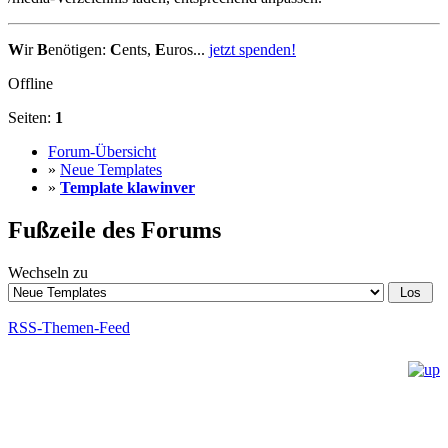
W
ir
B
enötigen:
C
ents,
E
uros...
jetzt spenden!
Offline
Seiten:
1
Forum-Übersicht
»
Neue Templates
»
Template klawinver
Fußzeile des Forums
Wechseln zu
RSS-Themen-Feed