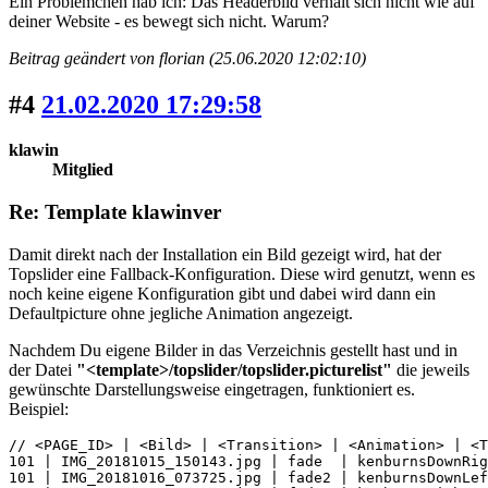
Ein Problemchen hab ich: Das Headerbild verhält sich nicht wie auf
deiner Website - es bewegt sich nicht. Warum?
Beitrag geändert von florian (25.06.2020 12:02:10)
#4
21.02.2020 17:29:58
klawin
Mitglied
Re: Template klawinver
Damit direkt nach der Installation ein Bild gezeigt wird, hat der
Topslider eine Fallback-Konfiguration. Diese wird genutzt, wenn es
noch keine eigene Konfiguration gibt und dabei wird dann ein
Defaultpicture ohne jegliche Animation angezeigt.
Nachdem Du eigene Bilder in das Verzeichnis gestellt hast und in
der Datei
"<template>/topslider/topslider.picturelist"
die jeweils
gewünschte Darstellungsweise eingetragen, funktioniert es.
Beispiel:
// <PAGE_ID> | <Bild> | <Transition> | <Animation> | <T
101 | IMG_20181015_150143.jpg | fade  | kenburnsDownRig
101 | IMG_20181016_073725.jpg | fade2 | kenburnsDownLef