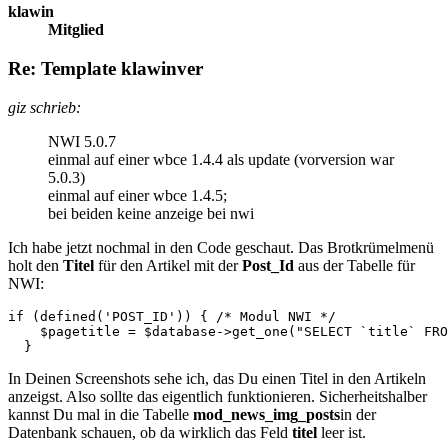
klawin
Mitglied
Re: Template klawinver
giz schrieb:
NWI 5.0.7
einmal auf einer wbce 1.4.4 als update (vorversion war
5.0.3)
einmal auf einer wbce 1.4.5;
bei beiden keine anzeige bei nwi
Ich habe jetzt nochmal in den Code geschaut. Das Brotkrümelmenü
holt den
Titel
für den Artikel mit der
Post_Id
aus der Tabelle für
NWI:
if (defined('POST_ID')) { /* Modul NWI */

    $pagetitle = $database->get_one("SELECT `title` FRO
  }
In Deinen Screenshots sehe ich, das Du einen Titel in den Artikeln
anzeigst. Also sollte das eigentlich funktionieren. Sicherheitshalber
kannst Du mal in die Tabelle
mod_news_img_posts
in der
Datenbank schauen, ob da wirklich das Feld
titel
leer ist.