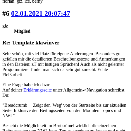
florian
, giz
, ice
, berny
#6
02.01.2021 20:07:47
giz
Mitglied
Re: Template klawinver
Sehr schön, mit viel Platz für eigene Änderungen. Besonders gut
gefallen mir die detailierten Beschreibungstexte und Anmerkungen
in den Dateien; zT mit lustigen Sprüchen! Auch als nicht gelernter
Programmierer findet man sich da sehr gut zurecht. Echte
Fleißarbeit.
Eine Frage habe ich dazu:
Auf deiner
Erklärungsseite
unter Allgemein->Navigation schreibst
Du:
"Breadcrumb Zeigt den 'Weg' von der Startseite bis zur aktuellen
Seite. Inklusive den Beitragsseiten von den Modulen Topics und
NWI."
Besteht die Möglichkeit im Brotkrümel wirklich die einzelnen
Beitragsseiten von NWI, bzw. Topics anzeigen zu lassen und nicht