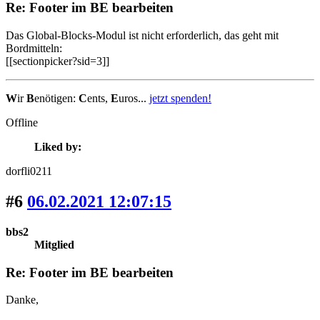
Re: Footer im BE bearbeiten
Das Global-Blocks-Modul ist nicht erforderlich, das geht mit
Bordmitteln:
[[sectionpicker?sid=3]]
W
ir
B
enötigen:
C
ents,
E
uros...
jetzt spenden!
Offline
Liked by:
dorfli0211
#6
06.02.2021 12:07:15
bbs2
Mitglied
Re: Footer im BE bearbeiten
Danke,