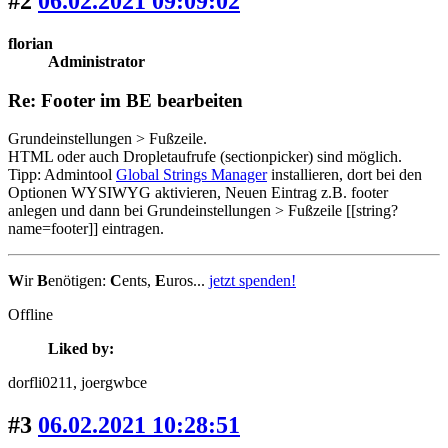
#2
06.02.2021 09:09:02
florian
Administrator
Re: Footer im BE bearbeiten
Grundeinstellungen > Fußzeile.
HTML oder auch Dropletaufrufe (sectionpicker) sind möglich.
Tipp: Admintool
Global Strings Manager
installieren, dort bei den
Optionen WYSIWYG aktivieren, Neuen Eintrag z.B. footer
anlegen und dann bei Grundeinstellungen > Fußzeile [[string?
name=footer]] eintragen.
W
ir
B
enötigen:
C
ents,
E
uros...
jetzt spenden!
Offline
Liked by:
dorfli0211
, joergwbce
#3
06.02.2021 10:28:51