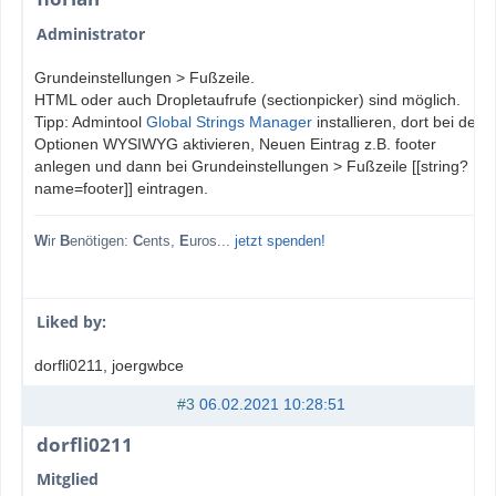
Administrator
Grundeinstellungen > Fußzeile.
HTML oder auch Dropletaufrufe (sectionpicker) sind möglich.
Tipp: Admintool
Global Strings Manager
installieren, dort bei den
Optionen WYSIWYG aktivieren, Neuen Eintrag z.B. footer
anlegen und dann bei Grundeinstellungen > Fußzeile [[string?
name=footer]] eintragen.
W
ir
B
enötigen:
C
ents,
E
uros...
jetzt spenden!
Liked by:
dorfli0211
, joergwbce
#3
06.02.2021 10:28:51
dorfli0211
Mitglied