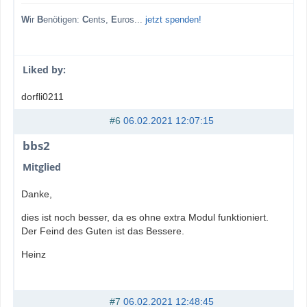
W
ir
B
enötigen:
C
ents,
E
uros...
jetzt spenden!
Liked by:
dorfli0211
#6
06.02.2021 12:07:15
bbs2
Mitglied
Danke,
dies ist noch besser, da es ohne extra Modul funktioniert.
Der Feind des Guten ist das Bessere.
Heinz
#7
06.02.2021 12:48:45