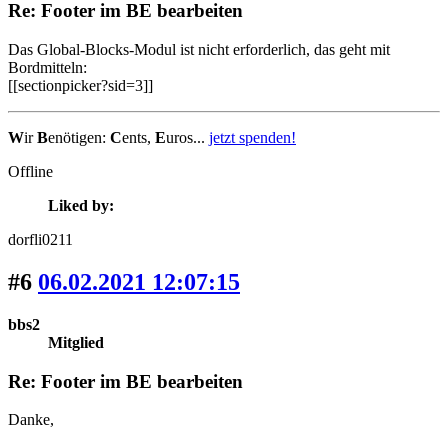
Re: Footer im BE bearbeiten
Das Global-Blocks-Modul ist nicht erforderlich, das geht mit
Bordmitteln:
[[sectionpicker?sid=3]]
W
ir
B
enötigen:
C
ents,
E
uros...
jetzt spenden!
Offline
Liked by:
dorfli0211
#6
06.02.2021 12:07:15
bbs2
Mitglied
Re: Footer im BE bearbeiten
Danke,