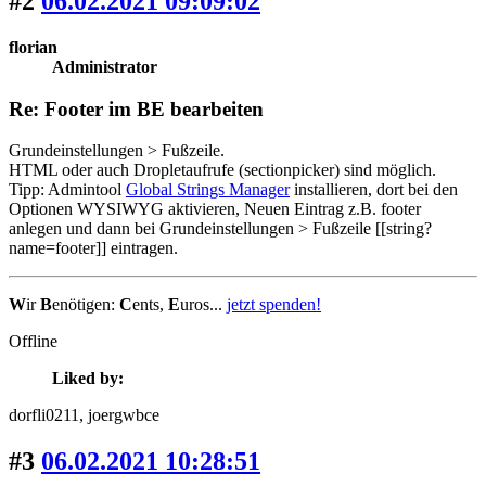
#2
06.02.2021 09:09:02
florian
Administrator
Re: Footer im BE bearbeiten
Grundeinstellungen > Fußzeile.
HTML oder auch Dropletaufrufe (sectionpicker) sind möglich.
Tipp: Admintool
Global Strings Manager
installieren, dort bei den
Optionen WYSIWYG aktivieren, Neuen Eintrag z.B. footer
anlegen und dann bei Grundeinstellungen > Fußzeile [[string?
name=footer]] eintragen.
W
ir
B
enötigen:
C
ents,
E
uros...
jetzt spenden!
Offline
Liked by:
dorfli0211
, joergwbce
#3
06.02.2021 10:28:51