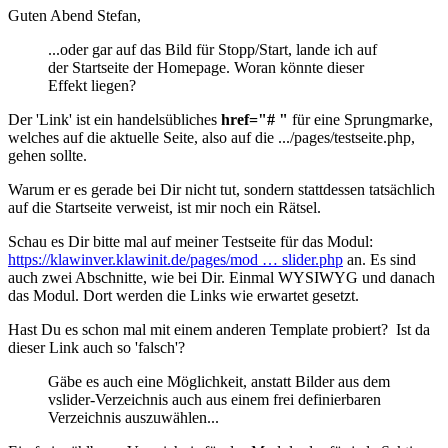
Guten Abend Stefan,
...oder gar auf das Bild für Stopp/Start, lande ich auf
der Startseite der Homepage. Woran könnte dieser
Effekt liegen?
Der 'Link' ist ein handelsübliches
href="# "
für eine Sprungmarke,
welches auf die aktuelle Seite, also auf die .../pages/testseite.php,
gehen sollte.
Warum er es gerade bei Dir nicht tut, sondern stattdessen tatsächlich
auf die Startseite verweist, ist mir noch ein Rätsel.
Schau es Dir bitte mal auf meiner Testseite für das Modul:
https://klawinver.klawinit.de/pages/mod … slider.php
an. Es sind
auch zwei Abschnitte, wie bei Dir. Einmal WYSIWYG und danach
das Modul. Dort werden die Links wie erwartet gesetzt.
Hast Du es schon mal mit einem anderen Template probiert? Ist da
dieser Link auch so 'falsch'?
Gäbe es auch eine Möglichkeit, anstatt Bilder aus dem
vslider-Verzeichnis auch aus einem frei definierbaren
Verzeichnis auszuwählen...