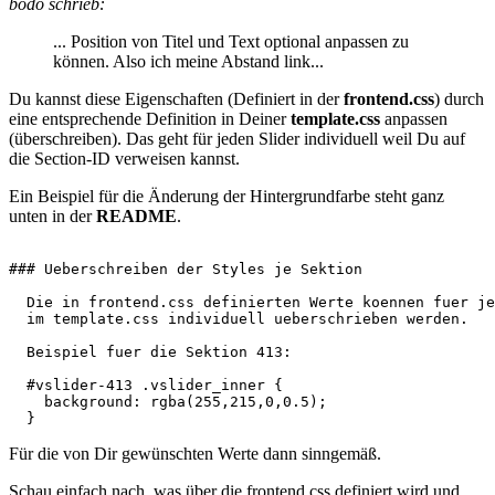
bodo schrieb:
... Position von Titel und Text optional anpassen zu
können. Also ich meine Abstand link...
Du kannst diese Eigenschaften (Definiert in der
frontend.css
) durch
eine entsprechende Definition in Deiner
template.css
anpassen
(überschreiben). Das geht für jeden Slider individuell weil Du auf
die Section-ID verweisen kannst.
Ein Beispiel für die Änderung der Hintergrundfarbe steht ganz
unten in der
README
.
### Ueberschreiben der Styles je Sektion

  Die in frontend.css definierten Werte koennen fuer je
  im template.css individuell ueberschrieben werden. 

  Beispiel fuer die Sektion 413:

  #vslider-413 .vslider_inner { 

    background: rgba(255,215,0,0.5);

  } 
Für die von Dir gewünschten Werte dann sinngemäß.
Schau einfach nach, was über die frontend.css definiert wird und