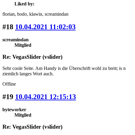
Liked by:
florian
, bodo
, klawin
, screamindan
#18
10.04.2021 11:02:03
screamindan
Mitglied
Re: VegasSlider (vslider)
Sehr coole Seite. Am Handy is die Überschrift wohl zu breit; is n
ziemlich langes Wort auch.
Offline
#19
10.04.2021 12:15:13
byteworker
Mitglied
Re: VegasSlider (vslider)