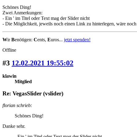
Schönes Ding!
Zwei Anmerkungen:
- Ein ' im Titel oder Text mag der Slider nicht
- Die Möglichkeit, jeweils noch einen Link zu hinterlegen, wäre noch
W
ir
B
enötigen:
C
ents,
E
uros...
jetzt spenden!
Offline
#3
12.02.2021 19:55:02
klawin
Mitglied
Re: VegasSlider (vslider)
florian schrieb:
Schönes Ding!
Danke sehr.
- Ein ' im Titel oder Text mag der Slider nicht