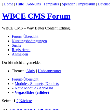
|
Home
|
Hilfe
|
Add-Ons
|
Templates
|
Spenden
|
Impressum
|
Datensc
WBCE CMS Forum
WBCE CMS – Way Better Content Editing.
Forum-Übersicht
Nutzungsbedingungen
Suche
Registrieren
Anmelden
Du bist nicht angemeldet.
Themen:
Aktiv
|
Unbeantwortet
Forum-Übersicht
»
Modules, Snippets, Droplets
»
Neue Module / Add-Ons
»
VegasSlider (vslider)
Seiten:
1
2
Nächste