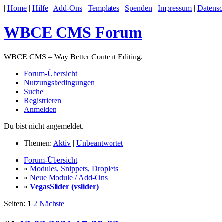
|
Home
|
Hilfe
|
Add-Ons
|
Templates
|
Spenden
|
Impressum
|
Datensc
WBCE CMS Forum
WBCE CMS – Way Better Content Editing.
Forum-Übersicht
Nutzungsbedingungen
Suche
Registrieren
Anmelden
Du bist nicht angemeldet.
Themen:
Aktiv
|
Unbeantwortet
Forum-Übersicht
»
Modules, Snippets, Droplets
»
Neue Module / Add-Ons
»
VegasSlider (vslider)
Seiten:
1
2
Nächste