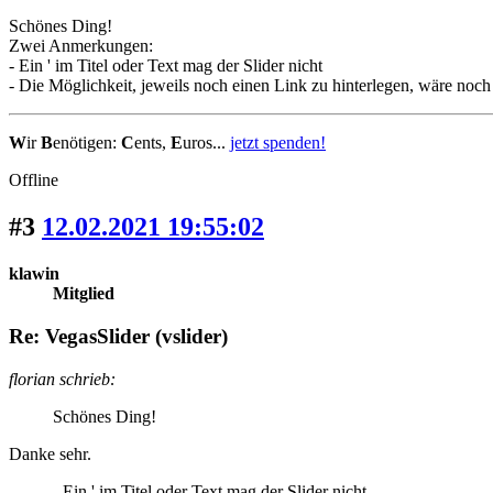
Schönes Ding!
Zwei Anmerkungen:
- Ein ' im Titel oder Text mag der Slider nicht
- Die Möglichkeit, jeweils noch einen Link zu hinterlegen, wäre noch
W
ir
B
enötigen:
C
ents,
E
uros...
jetzt spenden!
Offline
#3
12.02.2021 19:55:02
klawin
Mitglied
Re: VegasSlider (vslider)
florian schrieb:
Schönes Ding!
Danke sehr.
- Ein ' im Titel oder Text mag der Slider nicht