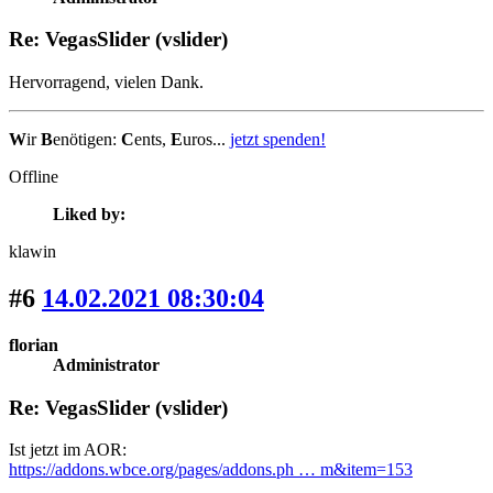
Re: VegasSlider (vslider)
Hervorragend, vielen Dank.
W
ir
B
enötigen:
C
ents,
E
uros...
jetzt spenden!
Offline
Liked by:
klawin
#6
14.02.2021 08:30:04
florian
Administrator
Re: VegasSlider (vslider)
Ist jetzt im AOR:
https://addons.wbce.org/pages/addons.ph … m&item=153