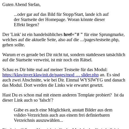
Guten Abend Stefan,
...oder gar auf das Bild für Stopp/Start, lande ich auf
der Startseite der Homepage. Woran könnte dieser
Effekt liegen?
Der 'Link' ist ein handelsübliches
href="# "
für eine Sprungmarke,
welches auf die aktuelle Seite, also auf die .../pages/testseite.php,
gehen sollte.
Warum er es gerade bei Dir nicht tut, sondern stattdessen tatsächlich
auf die Startseite verweist, ist mir noch ein Rätsel.
Schau es Dir bitte mal auf meiner Testseite für das Modul:
https://klawinver.klawinit.de/pages/mod … slider.php
an. Es sind
auch zwei Abschnitte, wie bei Dir. Einmal WYSIWYG und danach
das Modul. Dort werden die Links wie erwartet gesetzt.
Hast Du es schon mal mit einem anderen Template probiert? Ist da
dieser Link auch so 'falsch'?
Gäbe es auch eine Möglichkeit, anstatt Bilder aus dem
vslider-Verzeichnis auch aus einem frei definierbaren
Verzeichnis auszuwählen...