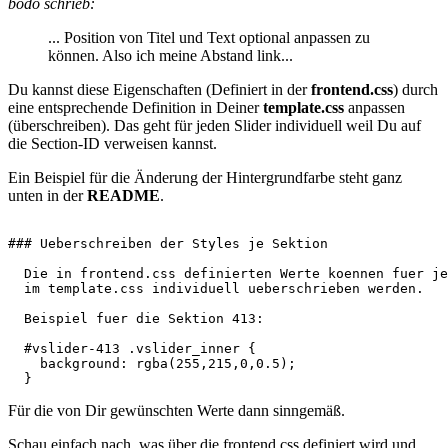
bodo schrieb:
... Position von Titel und Text optional anpassen zu
können. Also ich meine Abstand link...
Du kannst diese Eigenschaften (Definiert in der
frontend.css
) durch
eine entsprechende Definition in Deiner
template.css
anpassen
(überschreiben). Das geht für jeden Slider individuell weil Du auf
die Section-ID verweisen kannst.
Ein Beispiel für die Änderung der Hintergrundfarbe steht ganz
unten in der
README
.
### Ueberschreiben der Styles je Sektion

  Die in frontend.css definierten Werte koennen fuer je
  im template.css individuell ueberschrieben werden. 

  Beispiel fuer die Sektion 413:

  #vslider-413 .vslider_inner { 

    background: rgba(255,215,0,0.5);

  } 
Für die von Dir gewünschten Werte dann sinngemäß.
Schau einfach nach, was über die frontend.css definiert wird und