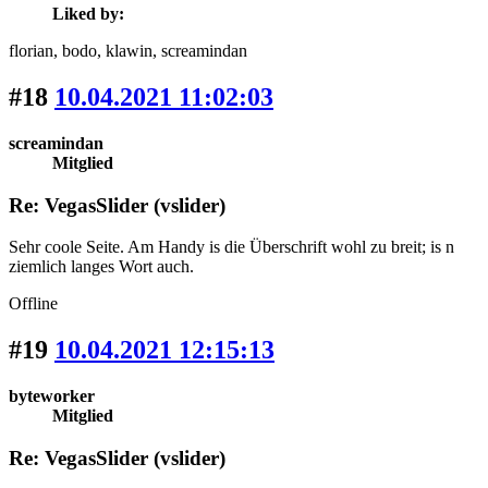
Liked by:
florian
, bodo
, klawin
, screamindan
#18
10.04.2021 11:02:03
screamindan
Mitglied
Re: VegasSlider (vslider)
Sehr coole Seite. Am Handy is die Überschrift wohl zu breit; is n
ziemlich langes Wort auch.
Offline
#19
10.04.2021 12:15:13
byteworker
Mitglied
Re: VegasSlider (vslider)