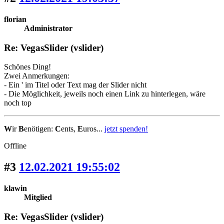
florian
Administrator
Re: VegasSlider (vslider)
Schönes Ding!
Zwei Anmerkungen:
- Ein ' im Titel oder Text mag der Slider nicht
- Die Möglichkeit, jeweils noch einen Link zu hinterlegen, wäre
noch top
W
ir
B
enötigen:
C
ents,
E
uros...
jetzt spenden!
Offline
#3
12.02.2021 19:55:02
klawin
Mitglied
Re: VegasSlider (vslider)