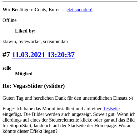
W
ir
B
enötigen:
C
ents,
E
uros...
jetzt spenden!
Offline
Liked by:
klawin
, byteworker
, screamindan
#7
11.03.2021 13:20:37
selle
Mitglied
Re: VegasSlider (vslider)
Guten Tag und herzlichen Dank für den unermüdlichen Einsatz :-)
Frage: Ich habe das Modul installiert und auf einer
Testseite
eingefügt. Die Bilder werden auch angezeigt. Soweit gut. Wenn ich
allerdings auf eines der Steuerelemente klicke oder gar auf das Bild
für Stopp/Start, lande ich auf der Startseite der Homepage. Woran
könnte dieser Effekt liegen?