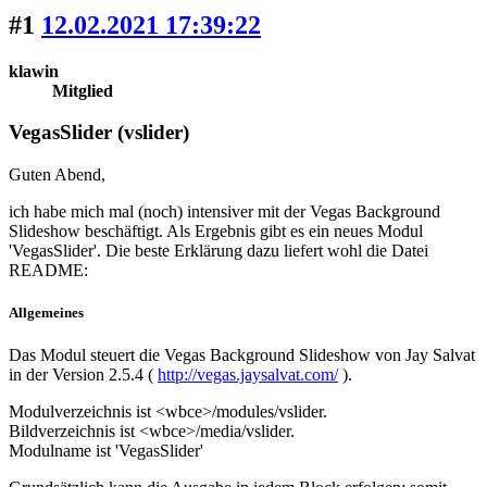
#1
12.02.2021 17:39:22
klawin
Mitglied
VegasSlider (vslider)
Guten Abend,
ich habe mich mal (noch) intensiver mit der Vegas Background
Slideshow beschäftigt. Als Ergebnis gibt es ein neues Modul
'VegasSlider'. Die beste Erklärung dazu liefert wohl die Datei
README:
Allgemeines
Das Modul steuert die Vegas Background Slideshow von Jay Salvat
in der Version 2.5.4 (
http://vegas.jaysalvat.com/
).
Modulverzeichnis ist <wbce>/modules/vslider.
Bildverzeichnis ist <wbce>/media/vslider.
Modulname ist 'VegasSlider'