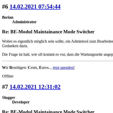
#6
14.02.2021 07:54:44
florian
Administrator
Re: BE-Modul Maintainance Mode Switcher
Wobei es eigentlich möglich sein sollte, ein Admintool zum Bearbeite
Gedanken dazu.
Die Frage ist halt, wie oft kommt es vor, dass die Wartungsseite ange
W
ir
B
enötigen:
C
ents,
E
uros...
jetzt spenden!
Offline
#7
14.02.2021 12:31:02
Slugger
Developer
Re: BE-Modul Maintainance Mode Switcher