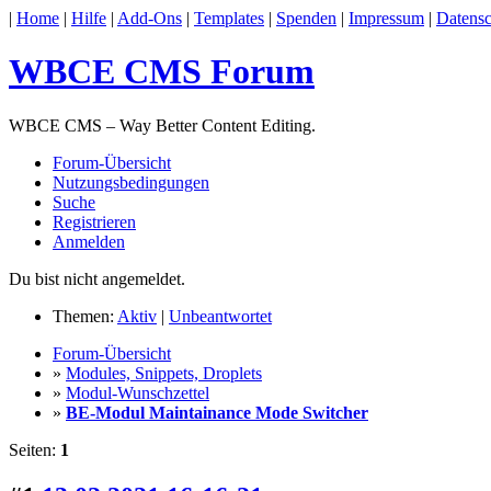
|
Home
|
Hilfe
|
Add-Ons
|
Templates
|
Spenden
|
Impressum
|
Datensc
WBCE CMS Forum
WBCE CMS – Way Better Content Editing.
Forum-Übersicht
Nutzungsbedingungen
Suche
Registrieren
Anmelden
Du bist nicht angemeldet.
Themen:
Aktiv
|
Unbeantwortet
Forum-Übersicht
»
Modules, Snippets, Droplets
»
Modul-Wunschzettel
»
BE-Modul Maintainance Mode Switcher
Seiten:
1