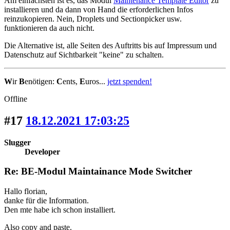
Am einfachsten ist es, das Modul
Maintenance Template Editor
zu
installieren und da dann von Hand die erforderlichen Infos
reinzukopieren. Nein, Droplets und Sectionpicker usw.
funktionieren da auch nicht.
Die Alternative ist, alle Seiten des Auftritts bis auf Impressum und
Datenschutz auf Sichtbarkeit "keine" zu schalten.
W
ir
B
enötigen:
C
ents,
E
uros...
jetzt spenden!
Offline
#17
18.12.2021 17:03:25
Slugger
Developer
Re: BE-Modul Maintainance Mode Switcher
Hallo florian,
danke für die Information.
Den mte habe ich schon installiert.
Also copy and paste.