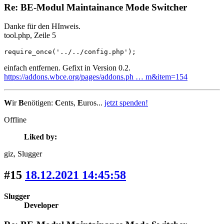
Re: BE-Modul Maintainance Mode Switcher
Danke für den HInweis.
tool.php, Zeile 5
require_once('../../config.php');
einfach entfernen. Gefixt in Version 0.2.
https://addons.wbce.org/pages/addons.ph … m&item=154
W
ir
B
enötigen:
C
ents,
E
uros...
jetzt spenden!
Offline
Liked by:
giz
, Slugger
#15
18.12.2021 14:45:58
Slugger
Developer