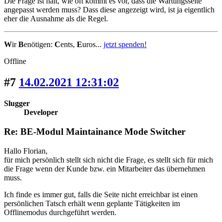
Die Frage ist halt, wie oft kommt es vor, dass die Wartungsseite
angepasst werden muss? Dass diese angezeigt wird, ist ja eigentlich
eher die Ausnahme als die Regel.
W
ir
B
enötigen:
C
ents,
E
uros...
jetzt spenden!
Offline
#7
14.02.2021 12:31:02
Slugger
Developer
Re: BE-Modul Maintainance Mode Switcher
Hallo Florian,
für mich persönlich stellt sich nicht die Frage, es stellt sich für mich
die Frage wenn der Kunde bzw. ein Mitarbeiter das übernehmen
muss.
Ich finde es immer gut, falls die Seite nicht erreichbar ist einen
persönlichen Tatsch erhält wenn geplante Tätigkeiten im
Offlinemodus durchgeführt werden.