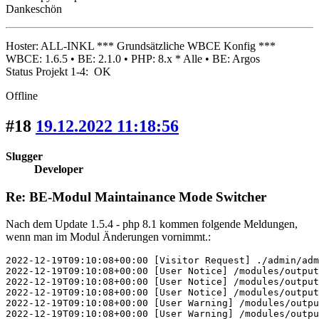
Dankeschön
Hoster: ALL-INKL *** Grundsätzliche WBCE Konfig ***
WBCE: 1.6.5 • BE: 2.1.0 • PHP: 8.x * Alle • BE: Argos
Status Projekt 1-4: OK
Offline
#18
19.12.2022 11:18:56
Slugger
Developer
Re: BE-Modul Maintainance Mode Switcher
Nach dem Update 1.5.4 - php 8.1 kommen folgende Meldungen,
wenn man im Modul Änderungen vornimmt.:
2022-12-19T09:10:08+00:00 [Visitor Request] ./admin/adm
2022-12-19T09:10:08+00:00 [User Notice] /modules/output
2022-12-19T09:10:08+00:00 [User Notice] /modules/output
2022-12-19T09:10:08+00:00 [User Notice] /modules/output
2022-12-19T09:10:08+00:00 [User Warning] /modules/outpu
2022-12-19T09:10:08+00:00 [User Warning] /modules/outpu