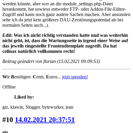
werden könnte, aber wer an die module_settings.php-Datei
herankommt, hat sowieso entweder FTP- oder Addon-File-Editor-
Zugriff und kann noch ganz andere Sachen machen. Aber ansonsten
sehe ich da jetzt kein größeres DAU-Zerstörungspotential als bei
normalen Seiten auch...).
Edit: Was ich nicht richtig verstanden hatte und was weiterhin
nicht geht, ist, dass die Wartungsseite in irgend einer Weise auf
das jeweils eingestellte Frontendtemplate zugreift. Da hat
colinax natürlich vollkommen recht!
Beitrag geändert von florian (15.02.2021 09:09:53)
W
ir
B
enötigen:
C
ents,
E
uros...
jetzt spenden!
Offline
Liked by:
giz
, klawin
, Slugger
, byteworker
, jean
#10
14.02.2021 20:37:51
giz