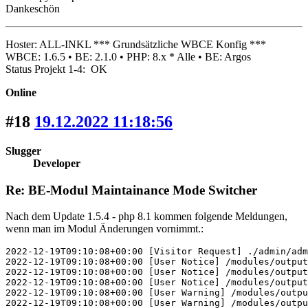
Dankeschön
Hoster: ALL-INKL *** Grundsätzliche WBCE Konfig ***
WBCE: 1.6.5 • BE: 2.1.0 • PHP: 8.x * Alle • BE: Argos
Status Projekt 1-4: OK
Online
#18
19.12.2022 11:18:56
Slugger
Developer
Re: BE-Modul Maintainance Mode Switcher
Nach dem Update 1.5.4 - php 8.1 kommen folgende Meldungen,
wenn man im Modul Änderungen vornimmt.:
2022-12-19T09:10:08+00:00 [Visitor Request] ./admin/adm
2022-12-19T09:10:08+00:00 [User Notice] /modules/output
2022-12-19T09:10:08+00:00 [User Notice] /modules/output
2022-12-19T09:10:08+00:00 [User Notice] /modules/output
2022-12-19T09:10:08+00:00 [User Warning] /modules/outpu
2022-12-19T09:10:08+00:00 [User Warning] /modules/outpu