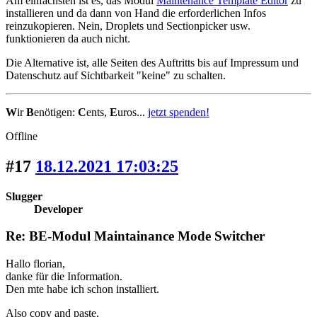
Am einfachsten ist es, das Modul
Maintenance Template Editor
zu
installieren und da dann von Hand die erforderlichen Infos
reinzukopieren. Nein, Droplets und Sectionpicker usw.
funktionieren da auch nicht.
Die Alternative ist, alle Seiten des Auftritts bis auf Impressum und
Datenschutz auf Sichtbarkeit "keine" zu schalten.
W
ir
B
enötigen:
C
ents,
E
uros...
jetzt spenden!
Offline
#17
18.12.2021 17:03:25
Slugger
Developer
Re: BE-Modul Maintainance Mode Switcher
Hallo florian,
danke für die Information.
Den mte habe ich schon installiert.
Also copy and paste.