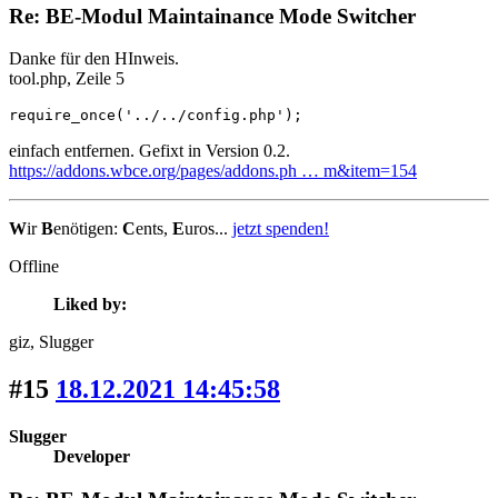
Re: BE-Modul Maintainance Mode Switcher
Danke für den HInweis.
tool.php, Zeile 5
require_once('../../config.php');
einfach entfernen. Gefixt in Version 0.2.
https://addons.wbce.org/pages/addons.ph … m&item=154
W
ir
B
enötigen:
C
ents,
E
uros...
jetzt spenden!
Offline
Liked by:
giz
, Slugger
#15
18.12.2021 14:45:58
Slugger
Developer