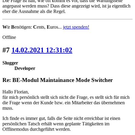
Die Frage ist halt, wie oft kommt es vor, dass die Wartungsseite
angepasst werden muss? Dass diese angezeigt wird, ist ja eigentlich
eher die Ausnahme als die Regel.
W
ir
B
enötigen:
C
ents,
E
uros...
jetzt spenden!
Offline
#7
14.02.2021 12:31:02
Slugger
Developer
Re: BE-Modul Maintainance Mode Switcher
Hallo Florian,
für mich persönlich stellt sich nicht die Frage, es stellt sich für mich
die Frage wenn der Kunde bzw. ein Mitarbeiter das übernehmen
muss.
Ich finde es immer gut, falls die Seite nicht erreichbar ist einen
persönlichen Tatsch erhält wenn geplante Tätigkeiten im
Offlinemodus durchgeführt werden.