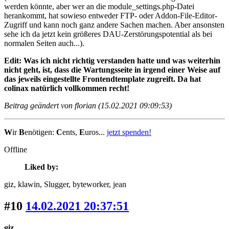
werden könnte, aber wer an die module_settings.php-Datei
herankommt, hat sowieso entweder FTP- oder Addon-File-Editor-
Zugriff und kann noch ganz andere Sachen machen. Aber ansonsten
sehe ich da jetzt kein größeres DAU-Zerstörungspotential als bei
normalen Seiten auch...).
Edit: Was ich nicht richtig verstanden hatte und was weiterhin
nicht geht, ist, dass die Wartungsseite in irgend einer Weise auf
das jeweils eingestellte Frontendtemplate zugreift. Da hat
colinax natürlich vollkommen recht!
Beitrag geändert von florian (15.02.2021 09:09:53)
W
ir
B
enötigen:
C
ents,
E
uros...
jetzt spenden!
Offline
Liked by:
giz
, klawin
, Slugger
, byteworker
, jean
#10
14.02.2021 20:37:51
giz