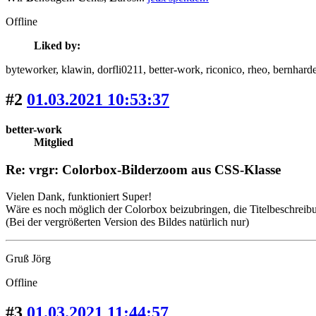
Offline
Liked by:
byteworker
, klawin
, dorfli0211
, better-work
, riconico
, rheo
, bernharde
#2
01.03.2021 10:53:37
better-work
Mitglied
Re: vrgr: Colorbox-Bilderzoom aus CSS-Klasse
Vielen Dank, funktioniert Super!
Wäre es noch möglich der Colorbox beizubringen, die Titelbeschreibu
(Bei der vergrößerten Version des Bildes natürlich nur)
Gruß Jörg
Offline
#3
01.03.2021 11:44:57