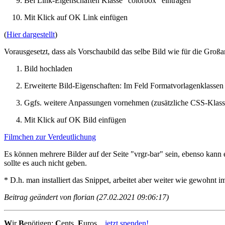
Bei Link-Eigenschaften Klasse "colorbox" eintragen
Mit Klick auf OK Link einfügen
(
Hier dargestellt
)
Vorausgesetzt, dass als Vorschaubild das selbe Bild wie für die Großan
Bild hochladen
Erweiterte Bild-Eigenschaften: Im Feld Formatvorlagenklassen
Ggfs. weitere Anpassungen vornehmen (zusätzliche CSS-Klasse,
Mit Klick auf OK Bild einfügen
Filmchen zur Verdeutlichung
Es können mehrere Bilder auf der Seite "vrgr-bar" sein, ebenso kann e
sollte es auch nicht geben.
* D.h. man installiert das Snippet, arbeitet aber weiter wie gewohnt 
Beitrag geändert von florian (27.02.2021 09:06:17)
W
ir
B
enötigen:
C
ents,
E
uros...
jetzt spenden!