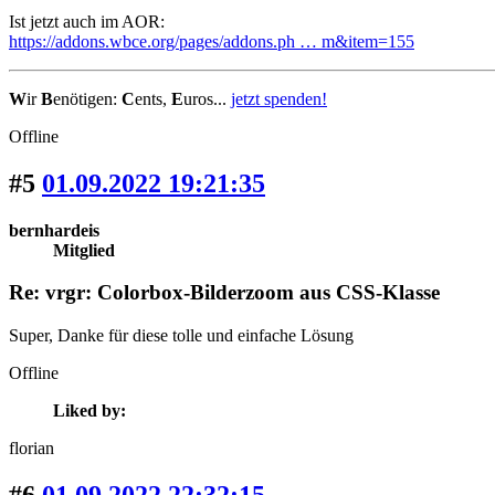
Ist jetzt auch im AOR:
https://addons.wbce.org/pages/addons.ph … m&item=155
W
ir
B
enötigen:
C
ents,
E
uros...
jetzt spenden!
Offline
#5
01.09.2022 19:21:35
bernhardeis
Mitglied
Re: vrgr: Colorbox-Bilderzoom aus CSS-Klasse
Super, Danke für diese tolle und einfache Lösung
Offline
Liked by:
florian