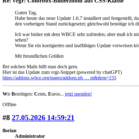
Re: vrgr: Colorbox-Bilderzoom aus CSS-Klasse
Guten Tag,
Habe heute das neue Update 1.6.7 installiert und festgestellt,
den vorherigen Stand zurückgesetzt; gleichwohl benötige ich die
Ich war bisher mit dem WBCE sehr zufrieden; aber muß ich mir
sehen?
Wenn Sie ein korrigiertes und lauffähiges Update vorweisen könne
Mit freundlichen Grüßen
Bei solchen Mails hilft man doch gern.
Hier ist das Update zum vrgr-Snippet (powered by chatGPT)
https://addons.wbce.org/pages/addons.ph … m&item=155
W
ir
B
enötigen:
C
ents,
E
uros...
jetzt spenden!
Offline
#8
27.05.2026 14:59:21
florian
Administrator