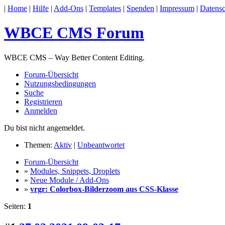
|
Home
|
Hilfe
|
Add-Ons
|
Templates
|
Spenden
|
Impressum
|
Datensc
WBCE CMS Forum
WBCE CMS – Way Better Content Editing.
Forum-Übersicht
Nutzungsbedingungen
Suche
Registrieren
Anmelden
Du bist nicht angemeldet.
Themen:
Aktiv
|
Unbeantwortet
Forum-Übersicht
»
Modules, Snippets, Droplets
»
Neue Module / Add-Ons
»
vrgr: Colorbox-Bilderzoom aus CSS-Klasse
Seiten:
1