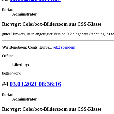
florian
Administrator
Re: vrgr: Colorbox-Bilderzoom aus CSS-Klasse
guter Hinweis, ist in angefügter Version 0.2 eingebaut (Achtung: es wi
W
ir
B
enötigen:
C
ents,
E
uros...
jetzt spenden!
Offline
Liked by:
better-work
#4
03.03.2021 08:36:16
florian
Administrator
Re: vrgr: Colorbox-Bilderzoom aus CSS-Klasse