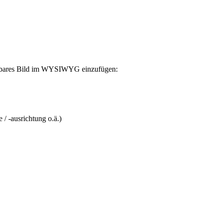
ßerbares Bild im WYSIWYG einzufügen:
/ -ausrichtung o.ä.)