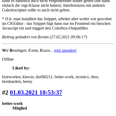
kann es natürlich auch nicht vergrößerbare Bilder geben (die dann
einfach die vrgr-Klasse nicht haben). Interferenzen mit anderen
Galeriescripten sollte es auch nicht geben.
* D.h. man installiert das Snippet, arbeitet aber weiter wie gewohnt
im CKEditor - das Snippet fügt dann nur im Frontend ein bisschen
Javascript ein und triggert den Colorbox-Outputfilter.
Beitrag geändert von florian (27.02.2021 09:06:17)
W
ir
B
enötigen:
C
ents,
E
uros...
jetzt spenden!
Offline
Liked by:
byteworker
, klawin
, dorfli0211
, better-work
, riconico
, rheo
,
bernhardeis
, berny
#2
01.03.2021 10:53:37
better-work
Mitglied