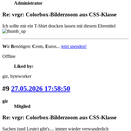
Administrator
Re: vrgr: Colorbox-Bilderzoom aus CSS-Klasse
Ich sollte mir ein T-Shirt drucken lassen mit diesem Ehrentitel
W
ir
B
enötigen:
C
ents,
E
uros...
jetzt spenden!
Offline
Liked by:
giz
, byteworker
#9
27.05.2026 17:58:50
giz
Mitglied
Re: vrgr: Colorbox-Bilderzoom aus CSS-Klasse
Sachen (und Leute) gibt's.... immer wieder verwunderlich