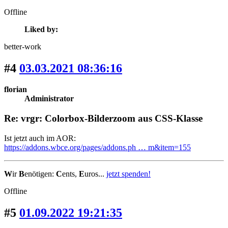
Offline
Liked by:
better-work
#4
03.03.2021 08:36:16
florian
Administrator
Re: vrgr: Colorbox-Bilderzoom aus CSS-Klasse
Ist jetzt auch im AOR:
https://addons.wbce.org/pages/addons.ph … m&item=155
W
ir
B
enötigen:
C
ents,
E
uros...
jetzt spenden!
Offline
#5
01.09.2022 19:21:35