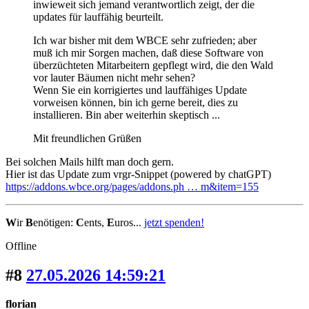
inwieweit sich jemand verantwortlich zeigt, der die
updates für lauffähig beurteilt.
Ich war bisher mit dem WBCE sehr zufrieden; aber
muß ich mir Sorgen machen, daß diese Software von
überzüchteten Mitarbeitern gepflegt wird, die den Wald
vor lauter Bäumen nicht mehr sehen?
Wenn Sie ein korrigiertes und lauffähiges Update
vorweisen können, bin ich gerne bereit, dies zu
installieren. Bin aber weiterhin skeptisch ...
Mit freundlichen Grüßen
Bei solchen Mails hilft man doch gern.
Hier ist das Update zum vrgr-Snippet (powered by chatGPT)
https://addons.wbce.org/pages/addons.ph … m&item=155
W
ir
B
enötigen:
C
ents,
E
uros...
jetzt spenden!
Offline
#8
27.05.2026 14:59:21
florian