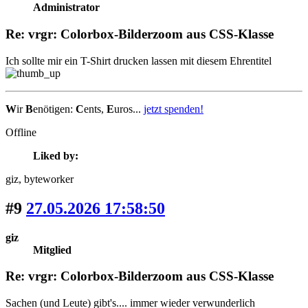
Administrator
Re: vrgr: Colorbox-Bilderzoom aus CSS-Klasse
Ich sollte mir ein T-Shirt drucken lassen mit diesem Ehrentitel
W
ir
B
enötigen:
C
ents,
E
uros...
jetzt spenden!
Offline
Liked by:
giz
, byteworker
#9
27.05.2026 17:58:50
giz
Mitglied
Re: vrgr: Colorbox-Bilderzoom aus CSS-Klasse
Sachen (und Leute) gibt's.... immer wieder verwunderlich