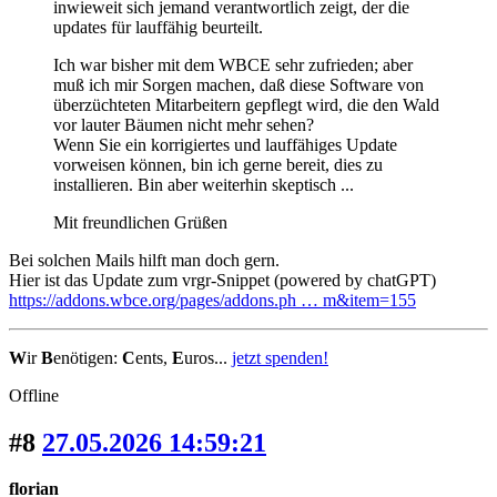
inwieweit sich jemand verantwortlich zeigt, der die
updates für lauffähig beurteilt.
Ich war bisher mit dem WBCE sehr zufrieden; aber
muß ich mir Sorgen machen, daß diese Software von
überzüchteten Mitarbeitern gepflegt wird, die den Wald
vor lauter Bäumen nicht mehr sehen?
Wenn Sie ein korrigiertes und lauffähiges Update
vorweisen können, bin ich gerne bereit, dies zu
installieren. Bin aber weiterhin skeptisch ...
Mit freundlichen Grüßen
Bei solchen Mails hilft man doch gern.
Hier ist das Update zum vrgr-Snippet (powered by chatGPT)
https://addons.wbce.org/pages/addons.ph … m&item=155
W
ir
B
enötigen:
C
ents,
E
uros...
jetzt spenden!
Offline
#8
27.05.2026 14:59:21
florian