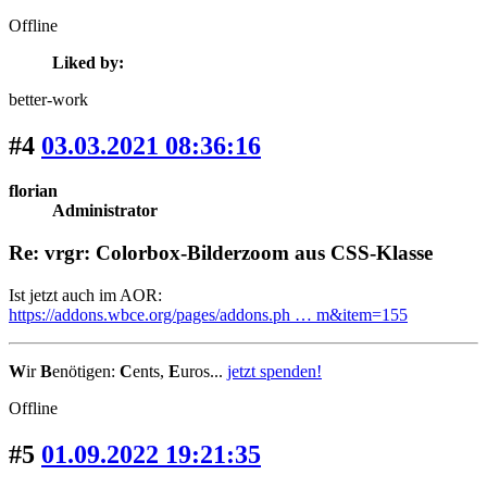
Offline
Liked by:
better-work
#4
03.03.2021 08:36:16
florian
Administrator
Re: vrgr: Colorbox-Bilderzoom aus CSS-Klasse
Ist jetzt auch im AOR:
https://addons.wbce.org/pages/addons.ph … m&item=155
W
ir
B
enötigen:
C
ents,
E
uros...
jetzt spenden!
Offline
#5
01.09.2022 19:21:35