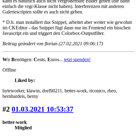
kann es natürlich auch nicht vergrößerbare Bilder geben (die dann
einfach die vrgr-Klasse nicht haben). Interferenzen mit anderen
Galeriescripten sollte es auch nicht geben.
* D.h. man installiert das Snippet, arbeitet aber weiter wie gewohnt
im CKEditor - das Snippet fügt dann nur im Frontend ein bisschen
Javascript ein und triggert den Colorbox-Outputfilter.
Beitrag geändert von florian (27.02.2021 09:06:17)
W
ir
B
enötigen:
C
ents,
E
uros...
jetzt spenden!
Offline
Liked by:
byteworker
, klawin
, dorfli0211
, better-work
, riconico
, rheo
,
bernhardeis
, berny
#2
01.03.2021 10:53:37
better-work
Mitglied