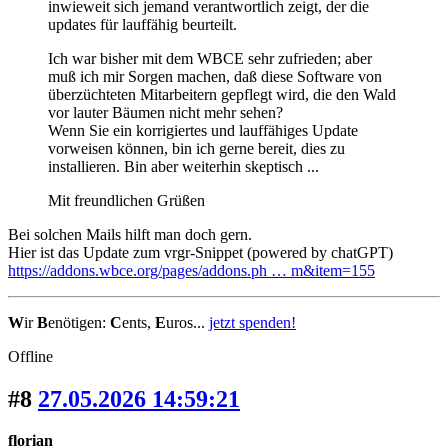
inwieweit sich jemand verantwortlich zeigt, der die
updates für lauffähig beurteilt.
Ich war bisher mit dem WBCE sehr zufrieden; aber
muß ich mir Sorgen machen, daß diese Software von
überzüchteten Mitarbeitern gepflegt wird, die den Wald
vor lauter Bäumen nicht mehr sehen?
Wenn Sie ein korrigiertes und lauffähiges Update
vorweisen können, bin ich gerne bereit, dies zu
installieren. Bin aber weiterhin skeptisch ...
Mit freundlichen Grüßen
Bei solchen Mails hilft man doch gern.
Hier ist das Update zum vrgr-Snippet (powered by chatGPT)
https://addons.wbce.org/pages/addons.ph … m&item=155
W
ir
B
enötigen:
C
ents,
E
uros...
jetzt spenden!
Offline
#8
27.05.2026 14:59:21
florian