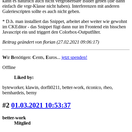
kann es natürlich auch nicht vergrößerbare Bilder geben (die dann
einfach die vrgr-Klasse nicht haben). Interferenzen mit anderen
Galeriescripten sollte es auch nicht geben.
* D.h. man installiert das Snippet, arbeitet aber weiter wie gewohnt
im CKEditor - das Snippet fügt dann nur im Frontend ein bisschen
Javascript ein und triggert den Colorbox-Outputfilter.
Beitrag geändert von florian (27.02.2021 09:06:17)
W
ir
B
enötigen:
C
ents,
E
uros...
jetzt spenden!
Offline
Liked by:
byteworker
, klawin
, dorfli0211
, better-work
, riconico
, rheo
,
bernhardeis
, berny
#2
01.03.2021 10:53:37
better-work
Mitglied