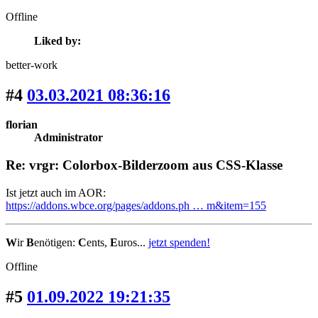
Offline
Liked by:
better-work
#4
03.03.2021 08:36:16
florian
Administrator
Re: vrgr: Colorbox-Bilderzoom aus CSS-Klasse
Ist jetzt auch im AOR:
https://addons.wbce.org/pages/addons.ph … m&item=155
W
ir
B
enötigen:
C
ents,
E
uros...
jetzt spenden!
Offline
#5
01.09.2022 19:21:35