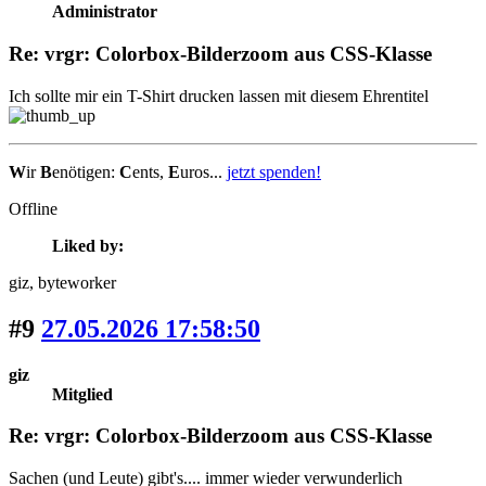
Administrator
Re: vrgr: Colorbox-Bilderzoom aus CSS-Klasse
Ich sollte mir ein T-Shirt drucken lassen mit diesem Ehrentitel
W
ir
B
enötigen:
C
ents,
E
uros...
jetzt spenden!
Offline
Liked by:
giz
, byteworker
#9
27.05.2026 17:58:50
giz
Mitglied
Re: vrgr: Colorbox-Bilderzoom aus CSS-Klasse
Sachen (und Leute) gibt's.... immer wieder verwunderlich