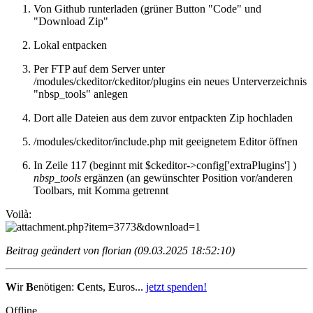
Von Github runterladen (grüner Button "Code" und
"Download Zip"
Lokal entpacken
Per FTP auf dem Server unter
/modules/ckeditor/ckeditor/plugins ein neues Unterverzeichnis
"nbsp_tools" anlegen
Dort alle Dateien aus dem zuvor entpackten Zip hochladen
/modules/ckeditor/include.php mit geeignetem Editor öffnen
In Zeile 117 (beginnt mit $ckeditor->config['extraPlugins'] )
nbsp_tools
ergänzen (an gewünschter Position vor/anderen
Toolbars, mit Komma getrennt
Voilà:
Beitrag geändert von florian (09.03.2025 18:52:10)
W
ir
B
enötigen:
C
ents,
E
uros...
jetzt spenden!
Offline