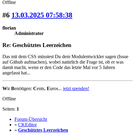
Offline
#6
13.03.2025 07:58:38
florian
Administrator
Re: Geschütztes Leerzeichen
Das mit dem CSS müsstest Du dem Modulentwickler sagen (Issue
auf Github aufmachen), wobei natürlich die Frage ist, ob er was
damit macht, wenn er den Code das letzte Mal vor 5 Jahren
angefasst hat...
W
ir
B
enötigen:
C
ents,
E
uros...
jetzt spenden!
Offline
Seiten:
1
Forum-Übersicht
»
CKEditor
»
Geschütztes Leerzeichen