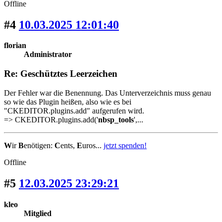
Offline
#4
10.03.2025 12:01:40
florian
Administrator
Re: Geschütztes Leerzeichen
Der Fehler war die Benennung. Das Unterverzeichnis muss genau
so wie das Plugin heißen, also wie es bei
"CKEDITOR.plugins.add" aufgerufen wird.
=> CKEDITOR.plugins.add('
nbsp_tools
',...
W
ir
B
enötigen:
C
ents,
E
uros...
jetzt spenden!
Offline
#5
12.03.2025 23:29:21
kleo
Mitglied