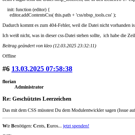
init: function (editor) {
editor.addContentsCss( this.path + 'css/nbsp_tools.css' );
Dadurch kommt es zum 404-Fehler, weil die Datei nicht vorhanden is
Ich weiß nicht, was in dieser css-Datei stehen sollte, ich habe die Ze
Beitrag geändert von kleo (12.03.2025 23:32:11)
Offline
#6
13.03.2025 07:58:38
florian
Administrator
Re: Geschütztes Leerzeichen
Das mit dem CSS müsstest Du dem Modulentwickler sagen (Issue auf Gi
W
ir
B
enötigen:
C
ents,
E
uros...
jetzt spenden!