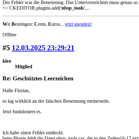
Der Fehler war die Benennung. Das Unterverzeichnis muss genau so 
=> CKEDITOR.plugins.add('
nbsp_tools
',...
W
ir
B
enötigen:
C
ents,
E
uros...
jetzt spenden!
Offline
#5
12.03.2025 23:29:21
kleo
Mitglied
Re: Geschütztes Leerzeichen
Hallo Florian,
es lag wirklich an der falschen Benennung meinerseits.
Jetzt funktioniert es.
Ich habe einen Fehler entdeckt:
beim Plugin fehlt die Datei nbsp_tools.css, die in den Zeilen16-17 exp