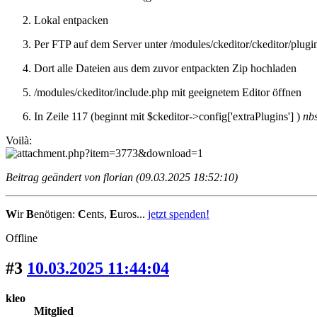
Lokal entpacken
Per FTP auf dem Server unter /modules/ckeditor/ckeditor/plugi
Dort alle Dateien aus dem zuvor entpackten Zip hochladen
/modules/ckeditor/include.php mit geeignetem Editor öffnen
In Zeile 117 (beginnt mit $ckeditor->config['extraPlugins'] )
nb
Voilà:
Beitrag geändert von florian (09.03.2025 18:52:10)
W
ir
B
enötigen:
C
ents,
E
uros...
jetzt spenden!
Offline
#3
10.03.2025 11:44:04
kleo
Mitglied