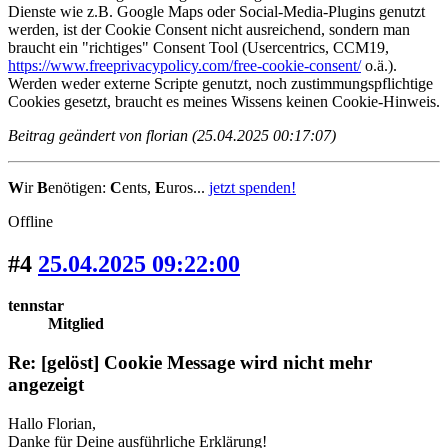
Dienste wie z.B. Google Maps oder Social-Media-Plugins genutzt
werden, ist der Cookie Consent nicht ausreichend, sondern man
braucht ein "richtiges" Consent Tool (Usercentrics, CCM19,
https://www.freeprivacypolicy.com/free-cookie-consent/
o.ä.).
Werden weder externe Scripte genutzt, noch zustimmungspflichtige
Cookies gesetzt, braucht es meines Wissens keinen Cookie-Hinweis.
Beitrag geändert von florian (25.04.2025 00:17:07)
W
ir
B
enötigen:
C
ents,
E
uros...
jetzt spenden!
Offline
#4
25.04.2025 09:22:00
tennstar
Mitglied
Re: [gelöst] Cookie Message wird nicht mehr
angezeigt
Hallo Florian,
Danke für Deine ausführliche Erklärung!