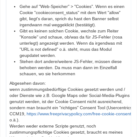
Gehe auf "Web-Speicher" > "Cookies". Wenn es einen
Cookie "cookieconsent_status" mit dem Wert "allow"
gibt, liegt's daran, sprich du hast den Banner selbst
irgendwann mal weggeklickt (bestätigt).
Gibt es keinen solchen Cookie, wechsle zum Reiter
"Konsole" und schaue, ob/was da für JS-Fehler (rosa
unterlegt) angezeigt werden. Wenn da irgendwas mit
"URL is not defined" o.ä. steht, muss das Modul
geupdatet werden.
Stehen dort andere/weitere JS-Fehler, müssen diese
behoben werden. Da muss man dann im Einzelfall
schauen, wo sie herkommen
Abgesehen davon:
wenn zustimmungsbedürftige Cookies gesetzt werden und /
oder Dienste wie z.B. Google Maps oder Social-Media-Plugins
genutzt werden, ist der Cookie Consent nicht ausreichend,
sondern man braucht ein "richtiges" Consent Tool (Usercentrics,
CCM19,
https://www.freeprivacypolicy.com/free-cookie-consent/
o.ä.).
Werden weder externe Scripte genutzt, noch
zustimmungspflichtige Cookies gesetzt, braucht es meines