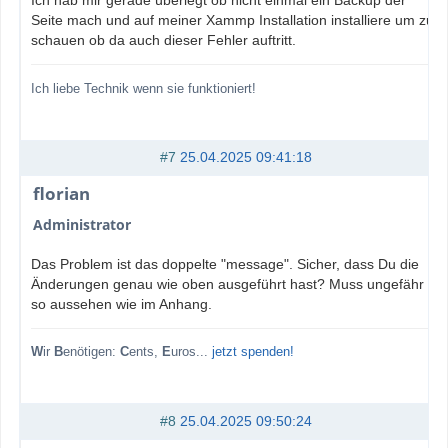
Ich hab mir gerade überlegt ob nicht einmal ein Backup der
Seite mach und auf meiner Xammp Installation installiere um zu
schauen ob da auch dieser Fehler auftritt.
Ich liebe Technik wenn sie funktioniert!
#7
25.04.2025 09:41:18
florian
Administrator
Das Problem ist das doppelte "message". Sicher, dass Du die
Änderungen genau wie oben ausgeführt hast? Muss ungefähr
so aussehen wie im Anhang.
W
ir
B
enötigen:
C
ents,
E
uros...
jetzt spenden!
#8
25.04.2025 09:50:24