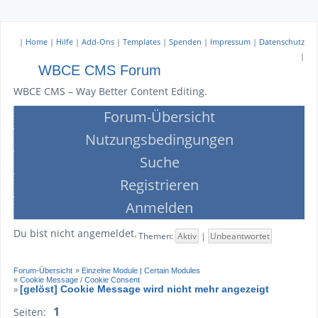
|
Home
|
Hilfe
|
Add-Ons
|
Templates
|
Spenden
|
Impressum
|
Datenschutz
|
WBCE CMS Forum
WBCE CMS – Way Better Content Editing.
Forum-Übersicht
Nutzungsbedingungen
Suche
Registrieren
Anmelden
Du bist nicht angemeldet.
Themen:
Aktiv
|
Unbeantwortet
Forum-Übersicht
»
Einzelne Module | Certain Modules
»
Cookie Message / Cookie Consent
[gelöst] Cookie Message wird nicht mehr angezeigt
»
1
Seiten: