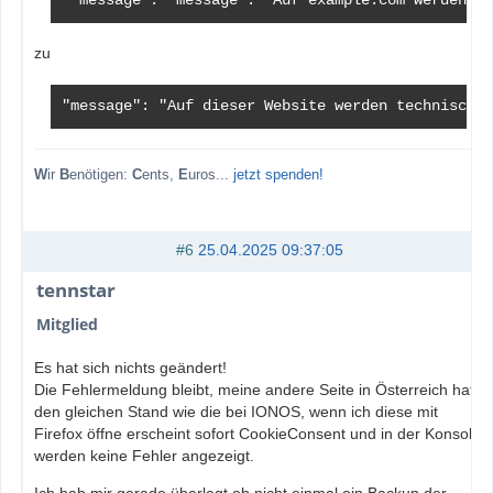
 "message": "message": "Auf example.com werden te
zu
"message": "Auf dieser Website werden technisch e
W
ir
B
enötigen:
C
ents,
E
uros...
jetzt spenden!
#6
25.04.2025 09:37:05
tennstar
Mitglied
Es hat sich nichts geändert!
Die Fehlermeldung bleibt, meine andere Seite in Österreich hat
den gleichen Stand wie die bei IONOS, wenn ich diese mit
Firefox öffne erscheint sofort CookieConsent und in der Konsole
werden keine Fehler angezeigt.