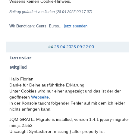
Wissens keinen Cookie-Hinweis.
Beitrag geändert von florian (25.04.2025 00:17:07)
W
ir
B
enötigen:
C
ents,
E
uros...
jetzt spenden!
#4
25.04.2025 09:22:00
tennstar
Mitglied
Hallo Florian,
Danke für Deine ausführliche Erklärung!
Unter Cookies wird nur einer angezeigt und das ist der der
geöffneten
Webseite
.
In der Konsole taucht folgender Fehler auf mit dem ich leider
nichts anfangen kann.
JQMIGRATE: Migrate is installed, version 1.4.1 jquery-migrate-
min.js:2:552
Uncaught SyntaxError: missing } after property list