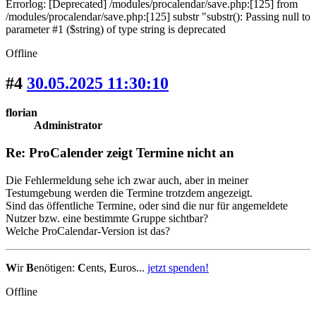
Errorlog: [Deprecated] /modules/procalendar/save.php:[125] from
/modules/procalendar/save.php:[125] substr "substr(): Passing null to
parameter #1 ($string) of type string is deprecated
Offline
#4
30.05.2025 11:30:10
florian
Administrator
Re: ProCalender zeigt Termine nicht an
Die Fehlermeldung sehe ich zwar auch, aber in meiner
Testumgebung werden die Termine trotzdem angezeigt.
Sind das öffentliche Termine, oder sind die nur für angemeldete
Nutzer bzw. eine bestimmte Gruppe sichtbar?
Welche ProCalendar-Version ist das?
W
ir
B
enötigen:
C
ents,
E
uros...
jetzt spenden!
Offline