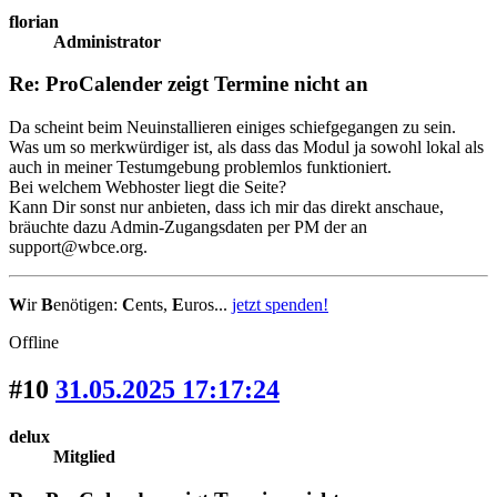
florian
Administrator
Re: ProCalender zeigt Termine nicht an
Da scheint beim Neuinstallieren einiges schiefgegangen zu sein.
Was um so merkwürdiger ist, als dass das Modul ja sowohl lokal als
auch in meiner Testumgebung problemlos funktioniert.
Bei welchem Webhoster liegt die Seite?
Kann Dir sonst nur anbieten, dass ich mir das direkt anschaue,
bräuchte dazu Admin-Zugangsdaten per PM der an
support@wbce.org.
W
ir
B
enötigen:
C
ents,
E
uros...
jetzt spenden!
Offline
#10
31.05.2025 17:17:24
delux
Mitglied