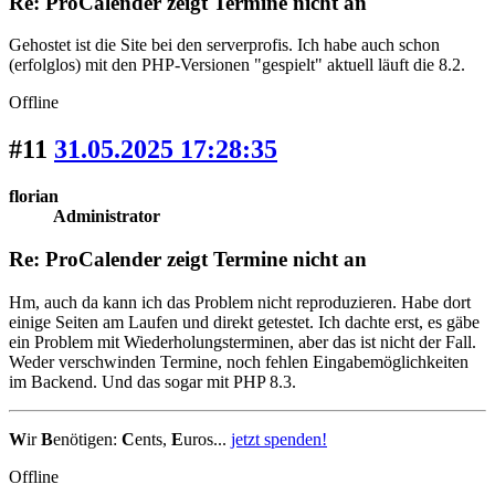
Re: ProCalender zeigt Termine nicht an
Gehostet ist die Site bei den serverprofis. Ich habe auch schon
(erfolglos) mit den PHP-Versionen "gespielt" aktuell läuft die 8.2.
Offline
#11
31.05.2025 17:28:35
florian
Administrator
Re: ProCalender zeigt Termine nicht an
Hm, auch da kann ich das Problem nicht reproduzieren. Habe dort
einige Seiten am Laufen und direkt getestet. Ich dachte erst, es gäbe
ein Problem mit Wiederholungsterminen, aber das ist nicht der Fall.
Weder verschwinden Termine, noch fehlen Eingabemöglichkeiten
im Backend. Und das sogar mit PHP 8.3.
W
ir
B
enötigen:
C
ents,
E
uros...
jetzt spenden!
Offline