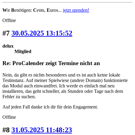
W
ir
B
enötigen:
C
ents,
E
uros...
jetzt spenden!
Offline
#7
30.05.2025 13:15:52
delux
Mitglied
Re: ProCalender zeigt Termine nicht an
Nein, da gibt es nichts besonderes und es ist auch keine lokale
Testinstanz. Auf meiner Spielwiese (andere Domain) funktionierte
das Modul auch einwandfrei. Ich werde es einfach mal neu
installieren, das geht schneller, als Stunden oder Tage nach dem
Fehler zu suchen.
Auf jeden Fall danke ich dir für dein Engagement.
Offline
#8
31.05.2025 11:48:23