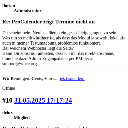
florian
Administrator
Re: ProCalender zeigt Termine nicht an
Da scheint beim Neuinstallieren einiges schiefgegangen zu sein.
Was um so merkwürdiger ist, als dass das Modul ja sowohl lokal als
auch in meiner Testumgebung problemlos funktioniert.
Bei welchem Webhoster liegt die Seite?
Kann Dir sonst nur anbieten, dass ich mir das direkt anschaue,
bräuchte dazu Admin-Zugangsdaten per PM der an
support@wbce.org.
W
ir
B
enötigen:
C
ents,
E
uros...
jetzt spenden!
Offline
#10
31.05.2025 17:17:24
delux
Mitglied