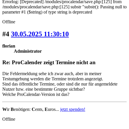
Errorlog: [Deprecated] /modules/procalendar/save.php:[125] from
/modules/procalendar/save.php:[125] substr "substr(): Passing null to
parameter #1 ($string) of type string is deprecated
Offline
#4
30.05.2025 11:30:10
florian
Administrator
Re: ProCalender zeigt Termine nicht an
Die Fehlermeldung sehe ich zwar auch, aber in meiner
Testumgebung werden die Termine trotzdem angezeigt.
Sind das öffentliche Termine, oder sind die nur für angemeldete
Nutzer bzw. eine bestimmte Gruppe sichtbar?
Welche ProCalendar-Version ist das?
W
ir
B
enötigen:
C
ents,
E
uros...
jetzt spenden!
Offline