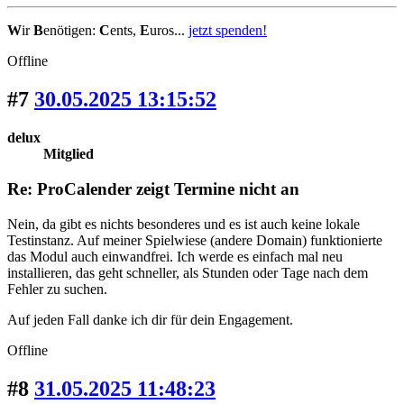
W
ir
B
enötigen:
C
ents,
E
uros...
jetzt spenden!
Offline
#7
30.05.2025 13:15:52
delux
Mitglied
Re: ProCalender zeigt Termine nicht an
Nein, da gibt es nichts besonderes und es ist auch keine lokale
Testinstanz. Auf meiner Spielwiese (andere Domain) funktionierte
das Modul auch einwandfrei. Ich werde es einfach mal neu
installieren, das geht schneller, als Stunden oder Tage nach dem
Fehler zu suchen.
Auf jeden Fall danke ich dir für dein Engagement.
Offline
#8
31.05.2025 11:48:23