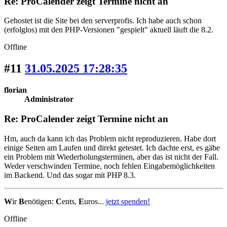
Re: ProCalender zeigt Termine nicht an
Gehostet ist die Site bei den serverprofis. Ich habe auch schon
(erfolglos) mit den PHP-Versionen "gespielt" aktuell läuft die 8.2.
Offline
#11
31.05.2025 17:28:35
florian
Administrator
Re: ProCalender zeigt Termine nicht an
Hm, auch da kann ich das Problem nicht reproduzieren. Habe dort
einige Seiten am Laufen und direkt getestet. Ich dachte erst, es gäbe
ein Problem mit Wiederholungsterminen, aber das ist nicht der Fall.
Weder verschwinden Termine, noch fehlen Eingabemöglichkeiten
im Backend. Und das sogar mit PHP 8.3.
W
ir
B
enötigen:
C
ents,
E
uros...
jetzt spenden!
Offline