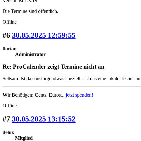
Version ist 1.3.18
Die Termine sind öffentlich.
Offline
#6
30.05.2025 12:59:55
florian
Administrator
Re: ProCalender zeigt Termine nicht an
Seltsam. Ist da sonst irgendwas speziell - ist das eine lokale Testinsta
W
ir
B
enötigen:
C
ents,
E
uros...
jetzt spenden!
Offline
#7
30.05.2025 13:15:52
delux
Mitglied