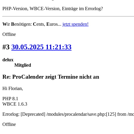
PHP-Version, WBCE-Version, Einträge im Errorlog?
W
ir
B
enötigen:
C
ents,
E
uros...
jetzt spenden!
Offline
#3
30.05.2025 11:21:33
delux
Mitglied
Re: ProCalender zeigt Termine nicht an
Hi Florian,
PHP 8.1
WBCE 1.6.3
Errorlog: [Deprecated] /modules/procalendar/save.php:[125] from /modu
Offline