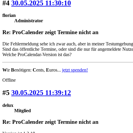
#4
30.05.2025 11:30:10
florian
Administrator
Re: ProCalender zeigt Termine nicht an
Die Fehlermeldung sehe ich zwar auch, aber in meiner Testumgebung
Sind das öffentliche Termine, oder sind die nur für angemeldete Nutz
Welche ProCalendar-Version ist das?
W
ir
B
enötigen:
C
ents,
E
uros...
jetzt spenden!
Offline
#5
30.05.2025 11:39:12
delux
Mitglied
Re: ProCalender zeigt Termine nicht an