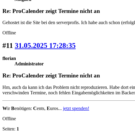
Re: ProCalender zeigt Termine nicht an
Gehostet ist die Site bei den serverprofis. Ich habe auch schon (erfolg
Offline
#11
31.05.2025 17:28:35
florian
Administrator
Re: ProCalender zeigt Termine nicht an
Hm, auch da kann ich das Problem nicht reproduzieren. Habe dort einig
verschwinden Termine, noch fehlen Eingabemöglichkeiten im Backen
W
ir
B
enötigen:
C
ents,
E
uros...
jetzt spenden!
Offline
Seiten:
1