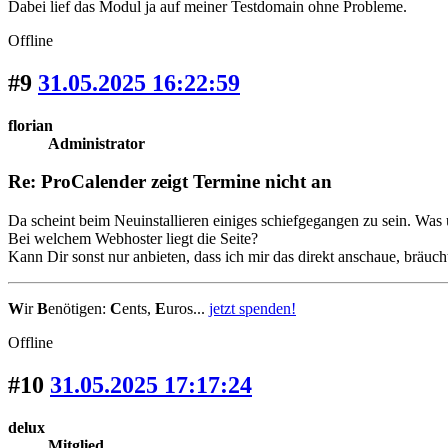
Dabei lief das Modul ja auf meiner Testdomain ohne Probleme.
Offline
#9
31.05.2025 16:22:59
florian
Administrator
Re: ProCalender zeigt Termine nicht an
Da scheint beim Neuinstallieren einiges schiefgegangen zu sein. Was 
Bei welchem Webhoster liegt die Seite?
Kann Dir sonst nur anbieten, dass ich mir das direkt anschaue, br
W
ir
B
enötigen:
C
ents,
E
uros...
jetzt spenden!
Offline
#10
31.05.2025 17:17:24
delux
Mitglied