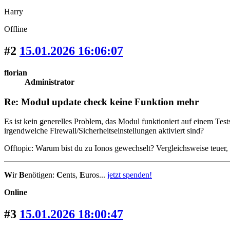
Harry
Offline
#2
15.01.2026 16:06:07
florian
Administrator
Re: Modul update check keine Funktion mehr
Es ist kein generelles Problem, das Modul funktioniert auf einem Tes
irgendwelche Firewall/Sicherheitseinstellungen aktiviert sind?
Offtopic: Warum bist du zu Ionos gewechselt? Vergleichsweise teuer,
W
ir
B
enötigen:
C
ents,
E
uros...
jetzt spenden!
Online
#3
15.01.2026 18:00:47