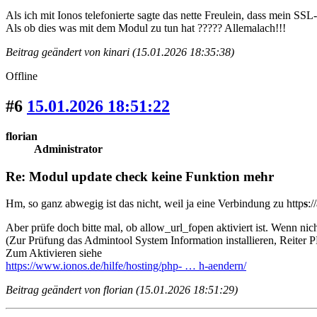
Als ich mit Ionos telefonierte sagte das nette Freulein, dass mein SS
Als ob dies was mit dem Modul zu tun hat ????? Allemalach!!!
Beitrag geändert von kinari (15.01.2026 18:35:38)
Offline
#6
15.01.2026 18:51:22
florian
Administrator
Re: Modul update check keine Funktion mehr
Hm, so ganz abwegig ist das nicht, weil ja eine Verbindung zu http
s
:/
Aber prüfe doch bitte mal, ob allow_url_fopen aktiviert ist. Wenn nicht
(Zur Prüfung das Admintool System Information installieren, Reiter 
Zum Aktivieren siehe
https://www.ionos.de/hilfe/hosting/php- … h-aendern/
Beitrag geändert von florian (15.01.2026 18:51:29)