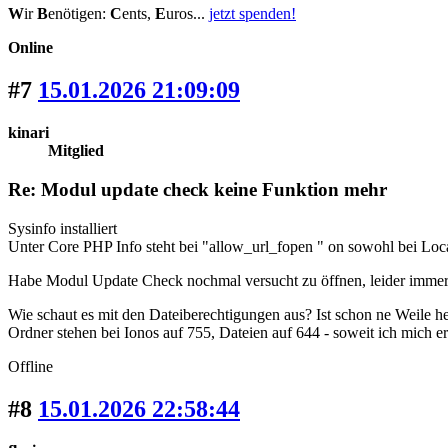
W
ir
B
enötigen:
C
ents,
E
uros...
jetzt spenden!
Online
#7
15.01.2026 21:09:09
kinari
Mitglied
Re: Modul update check keine Funktion mehr
Sysinfo installiert
Unter Core PHP Info steht bei "allow_url_fopen " on sowohl bei Loca
Habe Modul Update Check nochmal versucht zu öffnen, leider immer
Wie schaut es mit den Dateiberechtigungen aus? Ist schon ne Weile h
Ordner stehen bei Ionos auf 755, Dateien auf 644 - soweit ich mich e
Offline
#8
15.01.2026 22:58:44