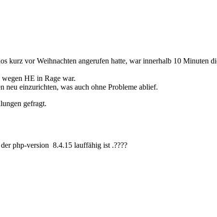
onos kurz vor Weihnachten angerufen hatte, war innerhalb 10 Minuten d
ch wegen HE in Rage war.
n neu einzurichten, was auch ohne Probleme ablief.
llungen gefragt.
er php-version 8.4.15 lauffähig ist .????