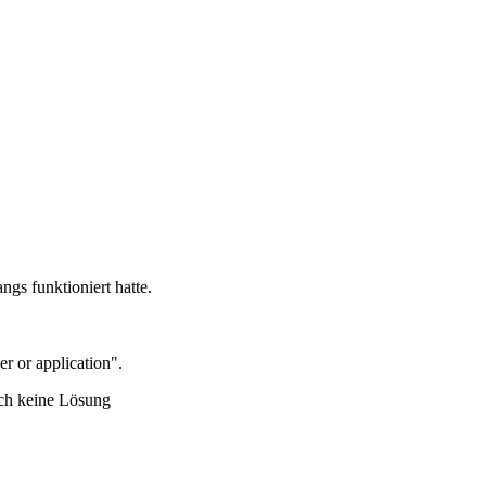
s funktioniert hatte.
r or application".
och keine Lösung