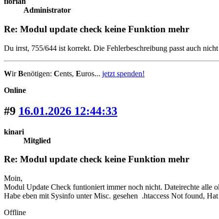
florian
Administrator
Re: Modul update check keine Funktion mehr
Du irrst, 755/644 ist korrekt. Die Fehlerbeschreibung passt auch nich
W
ir
B
enötigen:
C
ents,
E
uros...
jetzt spenden!
Online
#9
16.01.2026 12:44:33
kinari
Mitglied
Re: Modul update check keine Funktion mehr
Moin,
Modul Update Check funtioniert immer noch nicht. Dateirechte alle o
Habe eben mit Sysinfo unter Misc. gesehen .htaccess Not found, Hat
Offline