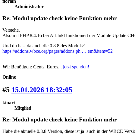
florian
Administrator
Re: Modul update check keine Funktion mehr
Verstehe.
Also mit PHP 8.4.16 bei All-Inkl funktioniert der Module Update CH
Und du hast da auch die 0.8.8 des Moduls?
https://addons.wbce.org/pages/addons.ph … em&item=52
W
ir
B
enötigen:
C
ents,
E
uros...
jetzt spenden!
Online
#5
15.01.2026 18:32:05
kinari
Mitglied
Re: Modul update check keine Funktion mehr
Habe die aktuelle 0.8.8 Version, diese ist ja auch in der WBCE Versi