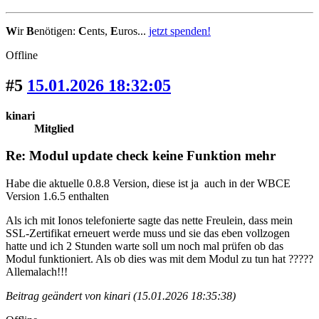
W
ir
B
enötigen:
C
ents,
E
uros...
jetzt spenden!
Offline
#5
15.01.2026 18:32:05
kinari
Mitglied
Re: Modul update check keine Funktion mehr
Habe die aktuelle 0.8.8 Version, diese ist ja auch in der WBCE
Version 1.6.5 enthalten
Als ich mit Ionos telefonierte sagte das nette Freulein, dass mein
SSL-Zertifikat erneuert werde muss und sie das eben vollzogen
hatte und ich 2 Stunden warte soll um noch mal prüfen ob das
Modul funktioniert. Als ob dies was mit dem Modul zu tun hat ?????
Allemalach!!!
Beitrag geändert von kinari (15.01.2026 18:35:38)