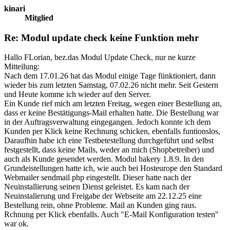
kinari
Mitglied
Re: Modul update check keine Funktion mehr
Hallo FLorian, bez.das Modul Update Check, nur ne kurze
Mitteilung:
Nach dem 17.01.26 hat das Modul einige Tage fünktioniert, dann
wieder bis zum letzten Samstag, 07.02.26 nicht mehr. Seit Gestern
und Heute komme ich wieder auf den Server.
Ein Kunde rief mich am letzten Freitag, wegen einer Bestellung an,
dass er keine Bestätigungs-Mail erhalten hatte. Die Bestellung war
in der Auftragsverwaltung eingegangen. Jedoch konnte ich dem
Kunden per Klick keine Rechnung schicken, ebenfalls funtionslos,
Daraufhin habe ich eine Testbetestellung durchgeführt und selbst
festgestellt, dass keine Mails, weder an mich (Shopbetreiber) und
auch als Kunde gesendet werden. Modul bakery 1.8.9. In den
Grundeistellungen hatte ich, wie auch bei Hosteurope den Standard
Webmailer sendmail php eingestellt. Dieser hatte nach der
Neuinstallierung seinen Dienst geleistet. Es kam nach der
Neuinstalierung und Freigabe der Webseite am 22.12.25 eine
Bestellung rein, ohne Probleme. Mail an Kunden ging raus.
Rchnung per Klick ebenfalls. Auch "E-Mail Konfiguration testen"
war ok.