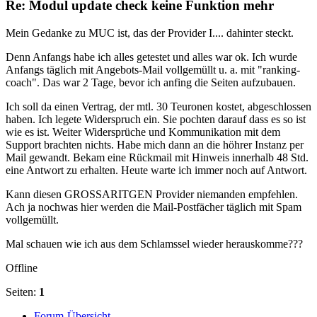
Re: Modul update check keine Funktion mehr
Mein Gedanke zu MUC ist, das der Provider I.... dahinter steckt.
Denn Anfangs habe ich alles getestet und alles war ok. Ich wurde
Anfangs täglich mit Angebots-Mail vollgemüllt u. a. mit "ranking-
coach". Das war 2 Tage, bevor ich anfing die Seiten aufzubauen.
Ich soll da einen Vertrag, der mtl. 30 Teuronen kostet, abgeschlossen
haben. Ich legete Widerspruch ein. Sie pochten darauf dass es so ist
wie es ist. Weiter Widersprüche und Kommunikation mit dem
Support brachten nichts. Habe mich dann an die höhrer Instanz per
Mail gewandt. Bekam eine Rückmail mit Hinweis innerhalb 48 Std.
eine Antwort zu erhalten. Heute warte ich immer noch auf Antwort.
Kann diesen GROSSARITGEN Provider niemanden empfehlen.
Ach ja nochwas hier werden die Mail-Postfächer täglich mit Spam
vollgemüllt.
Mal schauen wie ich aus dem Schlamssel wieder herauskomme???
Offline
Seiten:
1
Forum-Übersicht