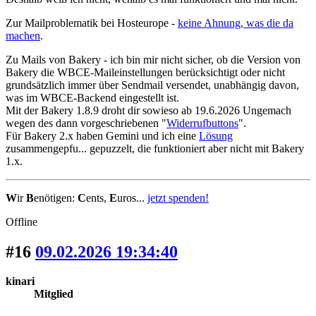
Zur Mailproblematik bei Hosteurope -
keine Ahnung, was die da
machen
.
Zu Mails von Bakery - ich bin mir nicht sicher, ob die Version von
Bakery die WBCE-Maileinstellungen berücksichtigt oder nicht
grundsätzlich immer über Sendmail versendet, unabhängig davon,
was im WBCE-Backend eingestellt ist.
Mit der Bakery 1.8.9 droht dir sowieso ab 19.6.2026 Ungemach
wegen des dann vorgeschriebenen "
Widerrufbuttons
".
Für Bakery 2.x haben Gemini und ich eine
Lösung
zusammengepfu... gepuzzelt, die funktioniert aber nicht mit Bakery
1.x.
W
ir
B
enötigen:
C
ents,
E
uros...
jetzt spenden!
Offline
#16
09.02.2026 19:34:40
kinari
Mitglied