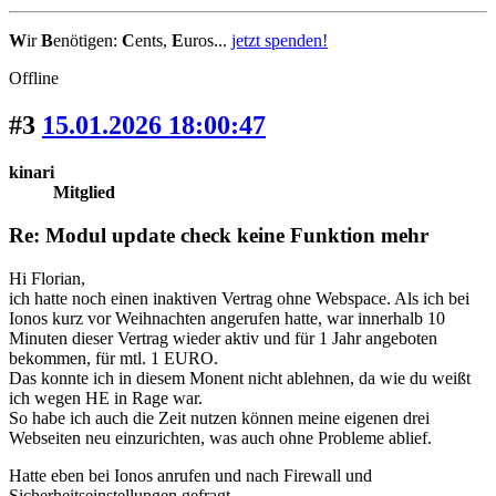
W
ir
B
enötigen:
C
ents,
E
uros...
jetzt spenden!
Offline
#3
15.01.2026 18:00:47
kinari
Mitglied
Re: Modul update check keine Funktion mehr
Hi Florian,
ich hatte noch einen inaktiven Vertrag ohne Webspace. Als ich bei
Ionos kurz vor Weihnachten angerufen hatte, war innerhalb 10
Minuten dieser Vertrag wieder aktiv und für 1 Jahr angeboten
bekommen, für mtl. 1 EURO.
Das konnte ich in diesem Monent nicht ablehnen, da wie du weißt
ich wegen HE in Rage war.
So habe ich auch die Zeit nutzen können meine eigenen drei
Webseiten neu einzurichten, was auch ohne Probleme ablief.
Hatte eben bei Ionos anrufen und nach Firewall und
Sicherheitseinstellungen gefragt.