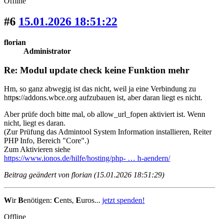
Offline
#6
15.01.2026 18:51:22
florian
Administrator
Re: Modul update check keine Funktion mehr
Hm, so ganz abwegig ist das nicht, weil ja eine Verbindung zu
http
s
://addons.wbce.org aufzubauen ist, aber daran liegt es nicht.
Aber prüfe doch bitte mal, ob allow_url_fopen aktiviert ist. Wenn
nicht, liegt es daran.
(Zur Prüfung das Admintool System Information installieren, Reiter
PHP Info, Bereich "Core".)
Zum Aktivieren siehe
https://www.ionos.de/hilfe/hosting/php- … h-aendern/
Beitrag geändert von florian (15.01.2026 18:51:29)
W
ir
B
enötigen:
C
ents,
E
uros...
jetzt spenden!
Offline