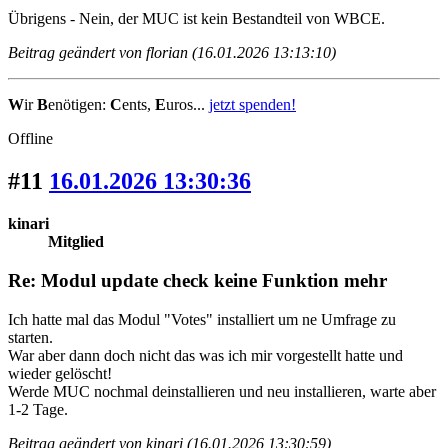
Übrigens - Nein, der MUC ist kein Bestandteil von WBCE.
Beitrag geändert von florian (16.01.2026 13:13:10)
W
ir
B
enötigen:
C
ents,
E
uros...
jetzt spenden!
Offline
#11
16.01.2026 13:30:36
kinari
Mitglied
Re: Modul update check keine Funktion mehr
Ich hatte mal das Modul "Votes" installiert um ne Umfrage zu
starten.
War aber dann doch nicht das was ich mir vorgestellt hatte und
wieder gelöscht!
Werde MUC nochmal deinstallieren und neu installieren, warte aber
1-2 Tage.
Beitrag geändert von kinari (16.01.2026 13:30:59)